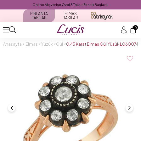
Online Alışverişe Özel 3 Taksit Fırsatı Başladı!
PIRLANTA
ELMAS
TAKILAR
TAKILAR
0
Anasayfa
Elmas
Yüzük
Gül
0.45 Karat Elmas Gül Yüzük L060074