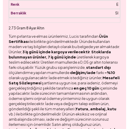
E
SI
2.73 Gram 8 Ayar Altın
Tüm pırlanta ve elmas ürünlerimiz, Lucis tarafından
Ürün
Sertifikası
ile birlikte gönderilmektedir. Üründe kullanılan
maden ve taş bilgileri detaylı olarak bu belgede yer almaktadır.
Ürünler,
3 iş günü içinde kargoya verilecektir
.
Stoklarda
bulunmayan ürünler, 7 iş günü içinde
üretilerek kargoya
teslim edilecektir. Üretilen mamullerde ±0,05 gr altın toleransı
farkı oluşabilir. Yüzük grubu siparişlerinizde,
standart dışı
ölçülendirme yapılan mamullerde
değişim/iade
farkı
-%10
olarak uygulanacaktır. İade etmek istediğiniz ürünler,
Mesafeli
Satış Sözleşmesi
şartlarına uygun ise, para iadeniz, ödemeyi
gerçekleştirdiğiniz şekilde tarafınıza
en geç 10 gün
içerisinde
yapılacaktır. İade sürecinin tamamlanmasının ardından,
ödeme işlemi orijinal ödeme yönteminiz ile uygun olarak
gerçekleştirilecektir. İade veya değişim talep edilen ürün,
gönderildiği şekli ile tüm materyalleri (
fatura, ambalaj, kutu
vb.) ile birlikte gönderilmelidir. Ürünün eksiksiz ve orijinal
ambalajında olması, iade ve değişim sürecinin sorunsuz
ilerlemesi için önemlidir. Satın almış olduğunuz ürün,