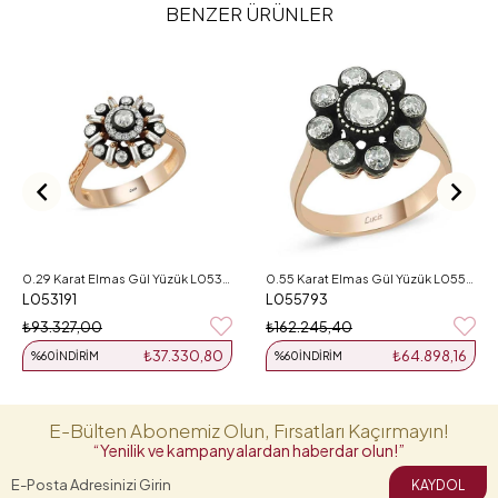
BENZER ÜRÜNLER
0.29 Karat Elmas Gül Yüzük L053191
0.55 Karat Elmas Gül Yüzük L055793
L053191
L055793
₺93.327,00
₺162.245,40
₺37.330,80
₺64.898,16
%60
İNDIRIM
%60
İNDIRIM
E-Bülten Abonemiz Olun, Fırsatları Kaçırmayın!
“Yenilik ve kampanyalardan haberdar olun!”
KAYDOL