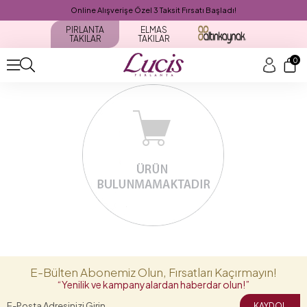
Online Alışverişe Özel 3 Taksit Fırsatı Başladı!
PIRLANTA
ELMAS
TAKILAR
TAKILAR
0
E-Bülten Abonemiz Olun, Fırsatları Kaçırmayın!
“Yenilik ve kampanyalardan haberdar olun!”
KAYDOL