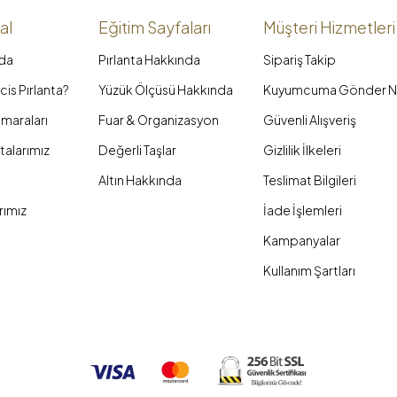
al
Eğitim Sayfaları
Müşteri Hizmetleri
da
Pırlanta Hakkında
Sipariş Takip
is Pırlanta?
Yüzük Ölçüsü Hakkında
Kuyumcuma Gönder N
maraları
Fuar & Organizasyon
Güvenli Alışveriş
talarımız
Değerli Taşlar
Gizlilik İlkeleri
Altın Hakkında
Teslimat Bilgileri
rımız
İade İşlemleri
Kampanyalar
Kullanım Şartları