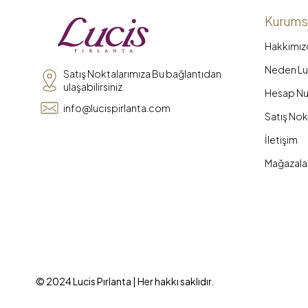
Kurums
Hakkımız
Neden Luc
Satış Noktalarımıza Bu bağlantıdan
ulaşabilirsiniz
Hesap Nu
info@lucispirlanta.com
Satış Nok
İletişim
Mağazala
© 2024 Lucis Pırlanta | Her hakkı saklıdır.