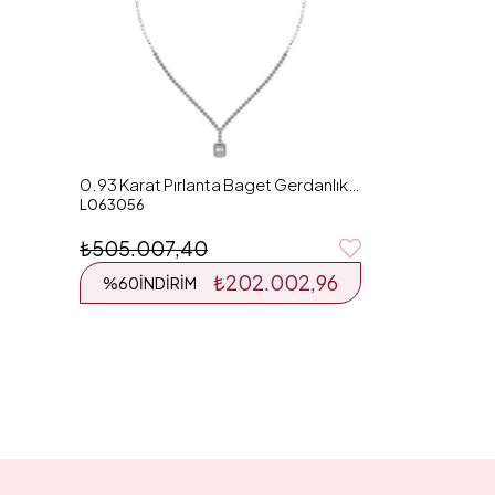
0.93 Karat Pırlanta Baget Gerdanlık L063056
L063056
₺505.007,40
₺202.002,96
%60
İNDIRIM