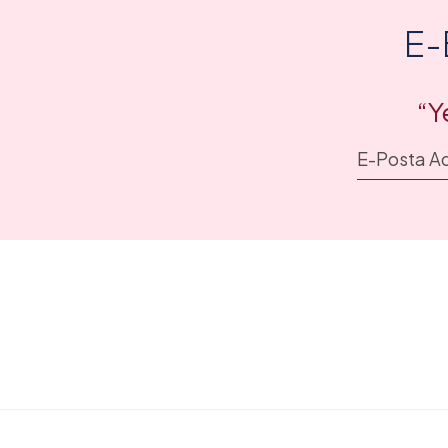
E-
“Y