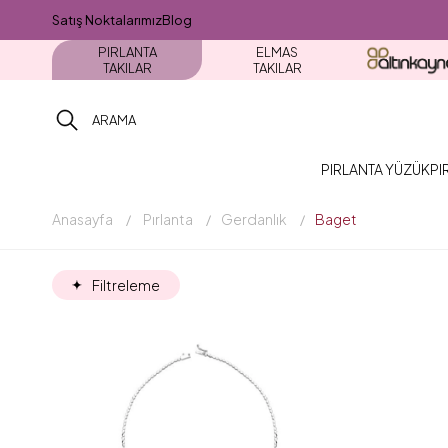
Satış Noktalarımız
Blog
PIRLANTA
ELMAS
TAKILAR
TAKILAR
PIRLANTA YÜZÜK
PI
Anasayfa
Pırlanta
Gerdanlık
Baget
Filtreleme