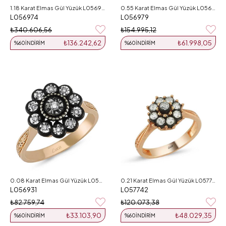
1.18 Karat Elmas Gül Yüzük L056974
0.55 Karat Elmas Gül Yüzük L056979
L056974
L056979
₺340.606,56
₺154.995,12
₺136.242,62
₺61.998,05
%60
İNDIRIM
%60
İNDIRIM
0.08 Karat Elmas Gül Yüzük L056931
0.21 Karat Elmas Gül Yüzük L057742
L056931
L057742
₺82.759,74
₺120.073,38
₺33.103,90
₺48.029,35
%60
İNDIRIM
%60
İNDIRIM