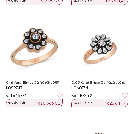
₺53.961,26
₺35.591,47
%60
İNDIRIM
%60
İNDIRIM
0.16 Karat Elmas Gül Yüzük L059747
0.05 Karat Elmas Gül Yüzük L060134
L059747
L060134
₺51.665,04
₺64.102,92
₺20.666,02
₺25.641,17
%60
İNDIRIM
%60
İNDIRIM