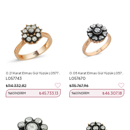
0.21 Karat Elmas Gül Yüzük L057743
0.05 Karat Elmas Gül Yüzük L057670
L057743
L057670
₺114.332,82
₺115.767,96
₺45.733,13
₺46.307,18
%60
İNDIRIM
%60
İNDIRIM