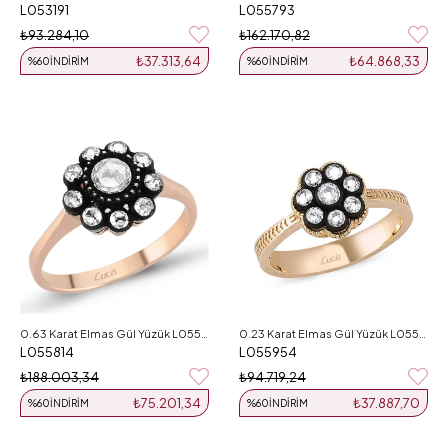
L053191
L055793
₺93.284,10
₺162.170,82
₺37.313,64
₺64.868,33
%60
İNDIRIM
%60
İNDIRIM
0.63 Karat Elmas Gül Yüzük L055814
0.23 Karat Elmas Gül Yüzük L055954
L055814
L055954
₺188.003,34
₺94.719,24
₺75.201,34
₺37.887,70
%60
İNDIRIM
%60
İNDIRIM