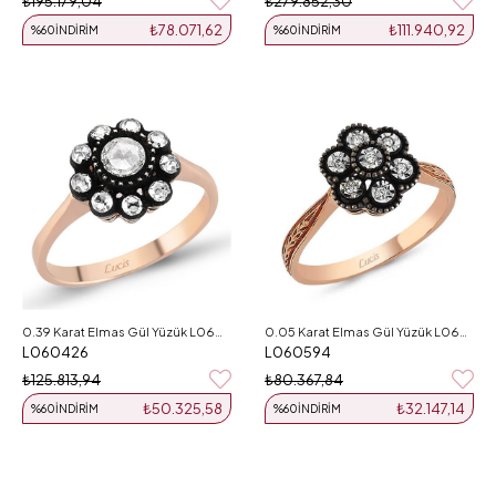
₺195.179,04
₺279.852,30
₺78.071,62
₺111.940,92
%60
İNDIRIM
%60
İNDIRIM
0.39 Karat Elmas Gül Yüzük L060426
0.05 Karat Elmas Gül Yüzük L060594
L060426
L060594
₺125.813,94
₺80.367,84
₺50.325,58
₺32.147,14
%60
İNDIRIM
%60
İNDIRIM