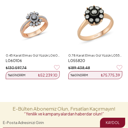
0.45 Karat Elmas Gül Yüzük L060106
0.78 Karat Elmas Gül Yüzük L055820
L060106
L055820
₺130.597,74
₺189.438,48
₺52.239,10
₺75.775,39
%60
İNDIRIM
%60
İNDIRIM
E-Bülten Abonemiz Olun, Fırsatları Kaçırmayın!
“Yenilik ve kampanyalardan haberdar olun!”
KAYDOL