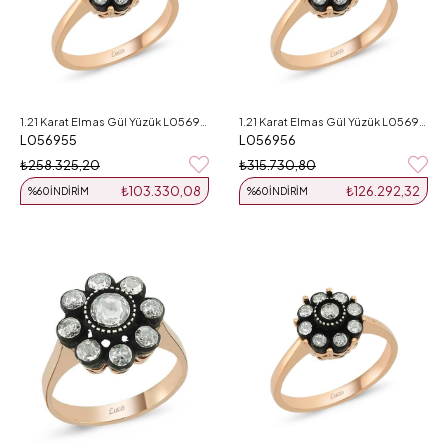
1.21 Karat Elmas Gül Yüzük L056955
1.21 Karat Elmas Gül Yüzük L056956
L056955
L056956
₺258.325,20
₺315.730,80
₺103.330,08
₺126.292,32
%60
İNDIRIM
%60
İNDIRIM