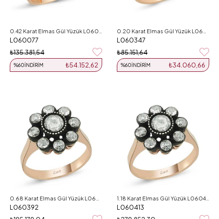
0.42 Karat Elmas Gül Yüzük L060077
0.20 Karat Elmas Gül Yüzük L060347
L060077
L060347
₺135.381,54
₺85.151,64
₺54.152,62
₺34.060,66
%60
İNDIRIM
%60
İNDIRIM
0.68 Karat Elmas Gül Yüzük L060392
1.18 Karat Elmas Gül Yüzük L060413
L060392
L060413