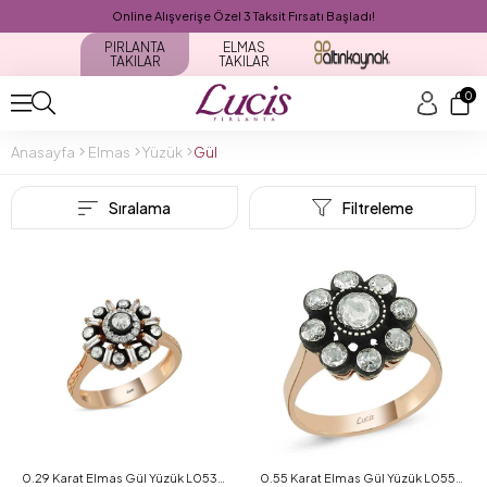
Online Alışverişe Özel 3 Taksit Fırsatı Başladı!
PIRLANTA
ELMAS
TAKILAR
TAKILAR
0
Anasayfa
Elmas
Yüzük
Gül
Sıralama
Filtreleme
0.29 Karat Elmas Gül Yüzük L053191
0.55 Karat Elmas Gül Yüzük L055793