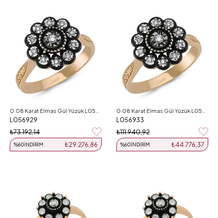
0.08 Karat Elmas Gül Yüzük L056929
0.08 Karat Elmas Gül Yüzük L056933
L056929
L056933
₺73.192,14
₺111.940,92
₺29.276,86
₺44.776,37
%60
İNDIRIM
%60
İNDIRIM