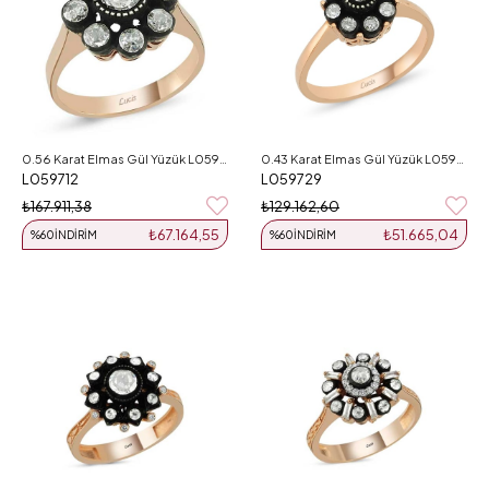
0.56 Karat Elmas Gül Yüzük L059712
0.43 Karat Elmas Gül Yüzük L059729
L059712
L059729
₺167.911,38
₺129.162,60
₺67.164,55
₺51.665,04
%60
İNDIRIM
%60
İNDIRIM