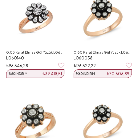
0.05 Karat Elmas Gül Yüzük L060140
0.60 Karat Elmas Gül Yüzük L060058
L060140
L060058
₺98.546,28
₺176.522,22
₺39.418,51
₺70.608,89
%60
İNDIRIM
%60
İNDIRIM