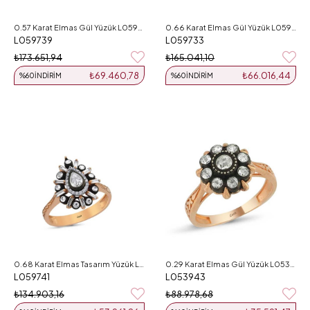
0.57 Karat Elmas Gül Yüzük L059739
0.66 Karat Elmas Gül Yüzük L059733
L059739
L059733
₺173.651,94
₺165.041,10
₺69.460,78
₺66.016,44
%60
İNDIRIM
%60
İNDIRIM
0.68 Karat Elmas Tasarım Yüzük L059741
0.29 Karat Elmas Gül Yüzük L053943
L059741
L053943
₺134.903,16
₺88.978,68