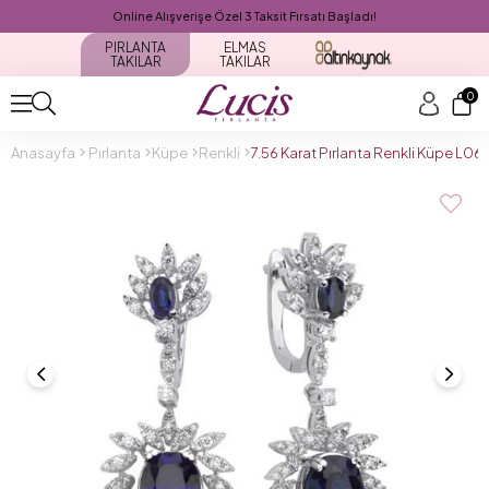
Online Alışverişe Özel 3 Taksit Fırsatı Başladı!
PIRLANTA
ELMAS
TAKILAR
TAKILAR
0
Anasayfa
Pırlanta
Küpe
Renkli
7.56 Karat Pırlanta Renkli Küpe L06