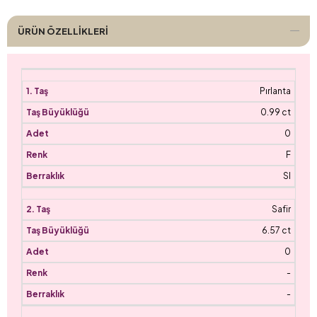
ÜRÜN ÖZELLIKLERI
Pırlanta
0.99 ct
0
F
SI
Safir
6.57 ct
0
-
-