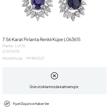
7.56 Karat Pırlanta Renkli Küpe L063615
Marka
:
LUCIS
(L063615)
Model Kodu
PFHR0027
Ürün stoklarımızda kalmamıştır.
Fiyat Düşünce Haber Ver