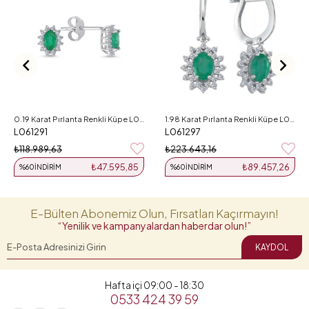
0.19 Karat Pırlanta Renkli Küpe L061291
1.98 Karat Pırlanta Renkli Küpe L061297
L061291
L061297
₺118.989,63
₺223.643,16
₺47.595,85
₺89.457,26
%60
İNDIRIM
%60
İNDIRIM
E-Bülten Abonemiz Olun, Fırsatları Kaçırmayın!
“Yenilik ve kampanyalardan haberdar olun!”
KAYDOL
Hafta içi 09:00 - 18:30
0533 424 39 59