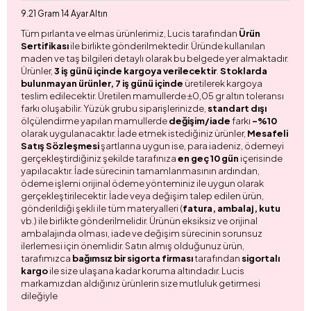
9.21 Gram 14 Ayar Altın
Tüm pırlanta ve elmas ürünlerimiz, Lucis tarafından
Ürün
Sertifikası
ile birlikte gönderilmektedir. Üründe kullanılan
maden ve taş bilgileri detaylı olarak bu belgede yer almaktadır.
Ürünler,
3 iş günü içinde kargoya verilecektir
.
Stoklarda
bulunmayan ürünler, 7 iş günü içinde
üretilerek kargoya
teslim edilecektir. Üretilen mamullerde ±0,05 gr altın toleransı
farkı oluşabilir. Yüzük grubu siparişlerinizde,
standart dışı
ölçülendirme yapılan mamullerde
değişim/iade
farkı
-%10
olarak uygulanacaktır. İade etmek istediğiniz ürünler,
Mesafeli
Satış Sözleşmesi
şartlarına uygun ise, para iadeniz, ödemeyi
gerçekleştirdiğiniz şekilde tarafınıza
en geç 10 gün
içerisinde
yapılacaktır. İade sürecinin tamamlanmasının ardından,
ödeme işlemi orijinal ödeme yönteminiz ile uygun olarak
gerçekleştirilecektir. İade veya değişim talep edilen ürün,
gönderildiği şekli ile tüm materyalleri (
fatura, ambalaj, kutu
vb.) ile birlikte gönderilmelidir. Ürünün eksiksiz ve orijinal
ambalajında olması, iade ve değişim sürecinin sorunsuz
ilerlemesi için önemlidir. Satın almış olduğunuz ürün,
tarafımızca
bağımsız bir sigorta firması
tarafından
sigortalı
kargo
ile size ulaşana kadar koruma altındadır. Lucis
markamızdan aldığınız ürünlerin size mutluluk getirmesi
dileğiyle