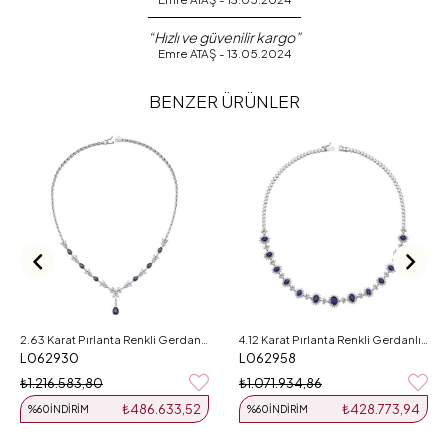
“Hızlı ve güvenilir kargo”
Emre ATAŞ - 13.05.2024
BENZER ÜRÜNLER
2.63 Karat Pırlanta Renkli Gerdanlık L062930
4.12 Karat Pırlanta Renkli Gerdanlık L062958
L062930
L062958
₺1.216.583,80
₺1.071.934,86
₺486.633,52
₺428.773,94
%60
İNDIRIM
%60
İNDIRIM