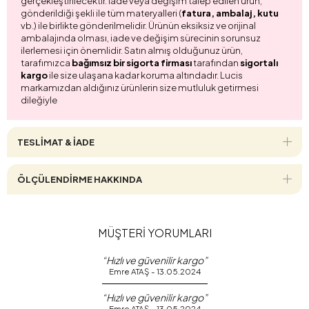
gerçekleştirilecektir. İade veya değişim talep edilen ürün,
gönderildiği şekli ile tüm materyalleri (
fatura, ambalaj, kutu
vb.) ile birlikte gönderilmelidir. Ürünün eksiksiz ve orijinal
ambalajında olması, iade ve değişim sürecinin sorunsuz
ilerlemesi için önemlidir. Satın almış olduğunuz ürün,
tarafımızca
bağımsız bir sigorta firması
tarafından
sigortalı
kargo
ile size ulaşana kadar koruma altındadır. Lucis
markamızdan aldığınız ürünlerin size mutluluk getirmesi
dileğiyle
TESLİMAT & İADE
ÖLÇÜLENDİRME HAKKINDA
MÜŞTERİ YORUMLARI
“Hızlı ve güvenilir kargo”
Emre ATAŞ - 13.05.2024
“Hızlı ve güvenilir kargo”
Emre ATAŞ - 13.05.2024