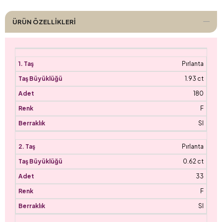
ÜRÜN ÖZELLIKLERI
Pırlanta
1.93 ct
180
F
SI
Pırlanta
0.62 ct
33
F
SI