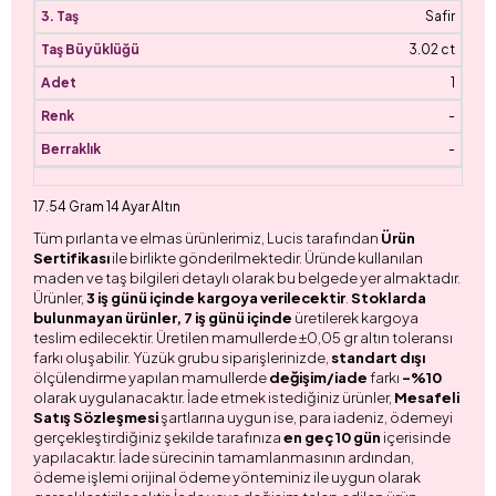
Safir
3.02 ct
1
-
-
17.54 Gram 14 Ayar Altın
Tüm pırlanta ve elmas ürünlerimiz, Lucis tarafından
Ürün
Sertifikası
ile birlikte gönderilmektedir. Üründe kullanılan
maden ve taş bilgileri detaylı olarak bu belgede yer almaktadır.
Ürünler,
3 iş günü içinde kargoya verilecektir
.
Stoklarda
bulunmayan ürünler, 7 iş günü içinde
üretilerek kargoya
teslim edilecektir. Üretilen mamullerde ±0,05 gr altın toleransı
farkı oluşabilir. Yüzük grubu siparişlerinizde,
standart dışı
ölçülendirme yapılan mamullerde
değişim/iade
farkı
-%10
olarak uygulanacaktır. İade etmek istediğiniz ürünler,
Mesafeli
Satış Sözleşmesi
şartlarına uygun ise, para iadeniz, ödemeyi
gerçekleştirdiğiniz şekilde tarafınıza
en geç 10 gün
içerisinde
yapılacaktır. İade sürecinin tamamlanmasının ardından,
ödeme işlemi orijinal ödeme yönteminiz ile uygun olarak