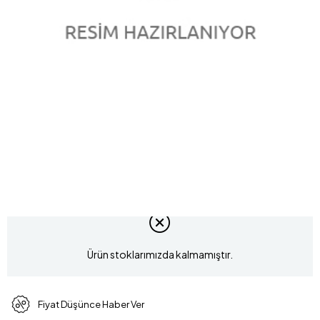
5.57 Karat Pırlanta Renkli Gerdanlık L064525
Marka
:
LUCIS
(L064525)
Model Kodu
GS000035
Ürün stoklarımızda kalmamıştır.
Fiyat Düşünce Haber Ver