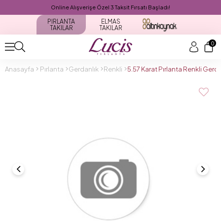
Online Alışverişe Özel 3 Taksit Fırsatı Başladı!
PIRLANTA
ELMAS
TAKILAR
TAKILAR
0
Anasayfa
Pırlanta
Gerdanlık
Renkli
5.57 Karat Pırlanta Renkli Ger