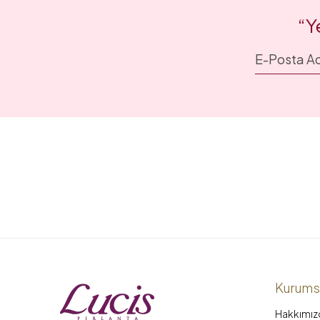
“Y
Kurums
Hakkımız