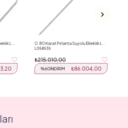
0.63 Karat Pırlanta Suyolu Bileklik L057645
0.80 Karat Pırlanta Suyolu Bileklik L058535
L058535
₺215.010,00
3,20
₺86.004,00
%60
İNDIRIM
arı