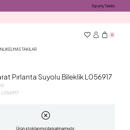
Sipariş Takibi
0
NLIK
ELMAS TAKILAR
rat Pırlanta Suyolu Bileklik L056917
IS
L056917
Ürün stoklarımızda kalmamıştır.