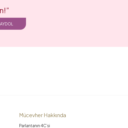
n!”
KAYDOL
Mücevher Hakkında
Parlantanın 4C’si