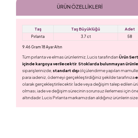
ÜRÜN ÖZELLIKLERI
Taş
Taş Büyüklüğü
Adet
Pırlanta
3.7 ct
58
9.46 Gram 18 Ayar Altın
Tüm pırlanta ve elmas ürünlerimiz, Lucis tarafından
Ürün Sert
içinde kargoya verilecektir
.
Stoklarda bulunmayan ürünler,
siparişlerinizde,
standart dışı
ölçülendirme yapılan mamull
para iadeniz, ödemeyi gerçekleştirdiğiniz şekilde tarafınıza
e
olarak gerçekleştirilecektir. İade veya değişim talep edilen ürü
olması, iade ve değişim sürecinin sorunsuz ilerlemesi için ön
altındadır. Lucis Pırlanta markamızdan aldığınız ürünlerin size