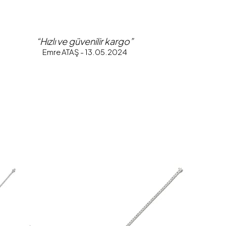
“Hızlı ve güvenilir kargo”
Emre ATAŞ - 13.05.2024
L
₺