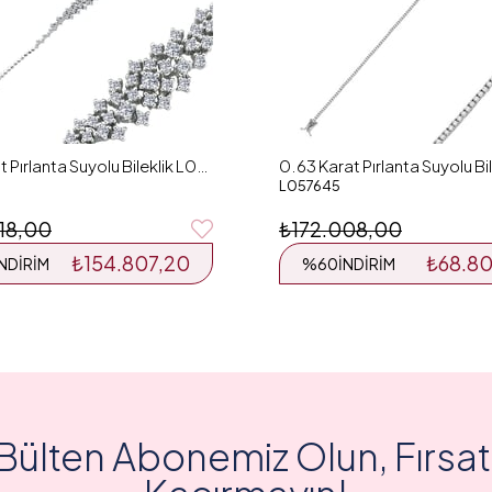
1.37 Karat Pırlanta Suyolu Bileklik L055935
L057645
18,00
₺172.008,00
₺154.807,20
₺68.80
İNDIRIM
%60
İNDIRIM
Bülten Abonemiz Olun, Fırsatl