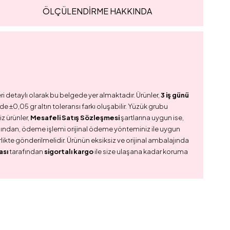
ÖLÇÜLENDİRME HAKKINDA
ri detaylı olarak bu belgede yer almaktadır. Ürünler,
3 iş günü
e ±0,05 gr altın toleransı farkı oluşabilir. Yüzük grubu
z ürünler,
Mesafeli Satış Sözleşmesi
şartlarına uygun ise,
dından, ödeme işlemi orijinal ödeme yönteminiz ile uygun
birlikte gönderilmelidir. Ürünün eksiksiz ve orijinal ambalajında
ası
tarafından
sigortalı kargo
ile size ulaşana kadar koruma