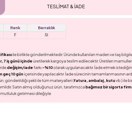
TESLİMAT & İADE
Renk
Berraklık
F
SI
ifikası
ile birlikte gönderilmektedir. Üründe kullanılan maden ve taş bilgile
 7 iş günü içinde
üretilerek kargoya teslim edilecektir. Üretilen mamullerd
erde
değişim/iade
farkı
-%10
olarak uygulanacaktır. İade etmek istediğini
n geç 10 gün
içerisinde yapılacaktır. İade sürecinin tamamlanmasının ar
n, gönderildiği şekli ile tüm materyalleri (
fatura, ambalaj, kutu
vb.) ile 
emlidir. Satın almış olduğunuz ürün, tarafımızca
bağımsız bir sigorta firm
 mutluluk getirmesi dileğiyle