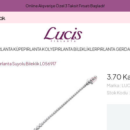
Online Alışverişe Özel 3 Taksit Fırsatı Başladı!
RLANTA KÜPE
PIRLANTA KOLYE
PIRLANTA BİLEKLİKLER
PIRLANTA GERDA
ırlanta Suyolu Bileklik L056917
3.70 Ka
Marka
:
LUC
Stok Kodu