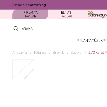
Satış Noktalarımız
Blog
PIRLANTA
ELMAS
TAKILAR
TAKILAR
PIRLANTA YÜZÜK
PI
Anasayfa
Pırlanta
Bileklik
Suyolu
3.70 Karat P