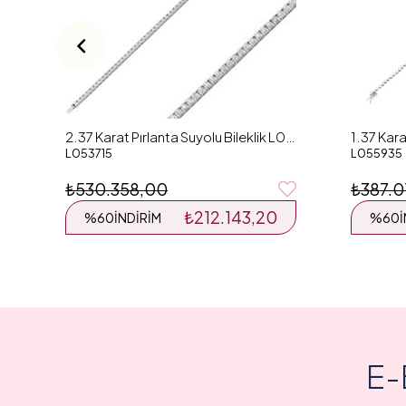
2.37 Karat Pırlanta Suyolu Bileklik L053715
L053715
L055935
₺530.358,00
₺387.0
₺212.143,20
%60
İNDIRIM
%60
E-