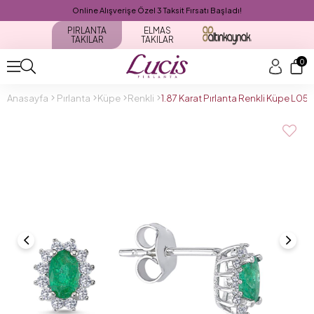
Online Alışverişe Özel 3 Taksit Fırsatı Başladı!
PIRLANTA
ELMAS
TAKILAR
TAKILAR
0
Anasayfa
Pırlanta
Küpe
Renkli
1.87 Karat Pırlanta Renkli Küpe L05