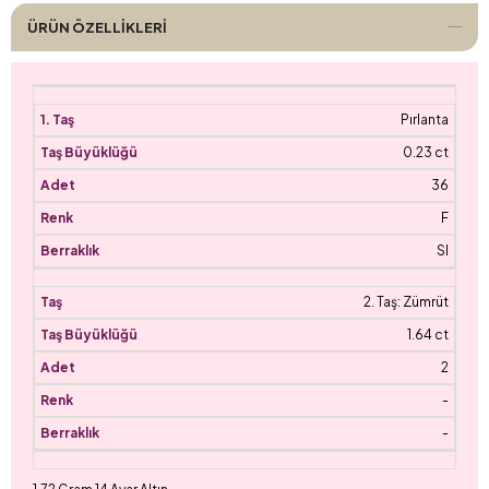
ÜRÜN ÖZELLIKLERI
Pırlanta
0.23 ct
36
F
SI
2. Taş: Zümrüt
1.64 ct
2
-
-