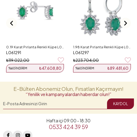
0.19 Karat Pırlanta Renkli Küpe L061291
1.98 Karat Pırlanta Renkli Küpe L061297
L061291
L061297
₺119.022,00
₺223.704,00
₺47.608,80
₺89.481,60
%60
İNDIRIM
%60
İNDIRIM
E-Bülten Abonemiz Olun, Fırsatları Kaçırmayın!
“Yenilik ve kampanyalardan haberdar olun!”
KAYDOL
Hafta içi 09:00 - 18:30
0533 424 39 59