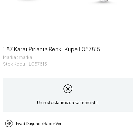
1.87 Karat Pırlanta Renkli Küpe L057815
Marka
:
marka
Stok Kodu
L057815
Ürün stoklarımızda kalmamıştır.
Fiyat Düşünce Haber Ver