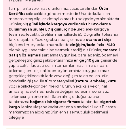
1.72 Gram 14 Ayar Altın
Tüm pırlanta ve elmas ürünlerimiz, Lucis tarafından
Ürün
Sertifikası
ile birlikte gönderilmektedir. Üründe kullanılan
maden ve taş bilgileri detaylı olarak bu belgede yer almaktadır.
Ürünler,
3 iş günü içinde kargoya verilecektir
.
Stoklarda
bulunmayan ürünler, 7 iş günü içinde
üretilerek kargoya
teslim edilecektir. Üretilen mamullerde ±0,05 gr altın toleransı
farkı oluşabilir. Yüzük grubu siparişlerinizde,
standart dışı
ölçülendirme yapılan mamullerde
değişim/iade
farkı
-%10
olarak uygulanacaktır. İade etmek istediğiniz ürünler,
Mesafeli
Satış Sözleşmesi
şartlarına uygun ise, para iadeniz, ödemeyi
gerçekleştirdiğiniz şekilde tarafınıza
en geç 10 gün
içerisinde
yapılacaktır. İade sürecinin tamamlanmasının ardından,
ödeme işlemi orijinal ödeme yönteminiz ile uygun olarak
gerçekleştirilecektir. İade veya değişim talep edilen ürün,
gönderildiği şekli ile tüm materyalleri (
fatura, ambalaj, kutu
vb.) ile birlikte gönderilmelidir. Ürünün eksiksiz ve orijinal
ambalajında olması, iade ve değişim sürecinin sorunsuz
ilerlemesi için önemlidir. Satın almış olduğunuz ürün,
tarafımızca
bağımsız bir sigorta firması
tarafından
sigortalı
kargo
ile size ulaşana kadar koruma altındadır. Lucis Pırlanta
markamızdan aldığınız ürünlerin size mutluluk getirmesi
dileğiyle