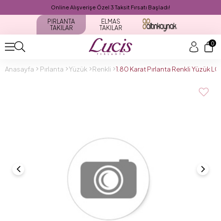
Online Alışverişe Özel 3 Taksit Fırsatı Başladı!
PIRLANTA
ELMAS
TAKILAR
TAKILAR
0
Anasayfa
Pırlanta
Yüzük
Renkli
1.80 Karat Pırlanta Renkli Yüzük L