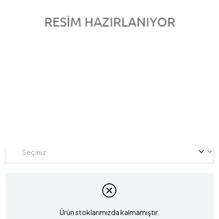
1.80 Karat Pırlanta Renkli Yüzük L057527
Marka
:
marka
Stok Kodu
L057527
Yüzük Ölçüsü
Ürün stoklarımızda kalmamıştır.