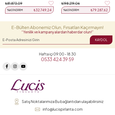
₺81.873,09
₺198.219,06
₺32.749,24
₺79.287,62
%60
İNDIRIM
%60
İNDIRIM
E-Bülten Abonemiz Olun, Fırsatları Kaçırmayın!
“Yenilik ve kampanyalardan haberdar olun!”
KAYDOL
Hafta içi 09:00 - 18:30
0533 424 39 59
Satış Noktalarımıza Bu bağlantıdan ulaşabilirsiniz
info@lucispirlanta.com