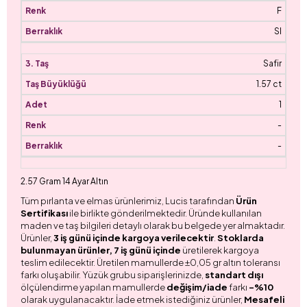
F
SI
Safir
1.57 ct
1
-
-
2.57 Gram 14 Ayar Altın
Tüm pırlanta ve elmas ürünlerimiz, Lucis tarafından
Ürün
Sertifikası
ile birlikte gönderilmektedir. Üründe kullanılan
maden ve taş bilgileri detaylı olarak bu belgede yer almaktadır.
Ürünler,
3 iş günü içinde kargoya verilecektir
.
Stoklarda
bulunmayan ürünler, 7 iş günü içinde
üretilerek kargoya
teslim edilecektir. Üretilen mamullerde ±0,05 gr altın toleransı
farkı oluşabilir. Yüzük grubu siparişlerinizde,
standart dışı
ölçülendirme yapılan mamullerde
değişim/iade
farkı
-%10
olarak uygulanacaktır. İade etmek istediğiniz ürünler,
Mesafeli