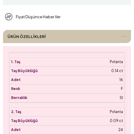
Fiyat Düşünce Haber Ver
ÜRÜN ÖZELLIKLERI
Pırlanta
0.14 ct
16
F
SI
Pırlanta
0.09 ct
24