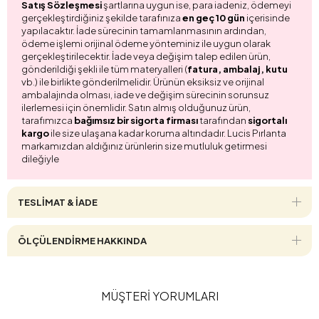
Satış Sözleşmesi
şartlarına uygun ise, para iadeniz, ödemeyi
gerçekleştirdiğiniz şekilde tarafınıza
en geç 10 gün
içerisinde
yapılacaktır. İade sürecinin tamamlanmasının ardından,
ödeme işlemi orijinal ödeme yönteminiz ile uygun olarak
gerçekleştirilecektir. İade veya değişim talep edilen ürün,
gönderildiği şekli ile tüm materyalleri (
fatura, ambalaj, kutu
vb.) ile birlikte gönderilmelidir. Ürünün eksiksiz ve orijinal
ambalajında olması, iade ve değişim sürecinin sorunsuz
ilerlemesi için önemlidir. Satın almış olduğunuz ürün,
tarafımızca
bağımsız bir sigorta firması
tarafından
sigortalı
kargo
ile size ulaşana kadar koruma altındadır. Lucis Pırlanta
markamızdan aldığınız ürünlerin size mutluluk getirmesi
dileğiyle
TESLİMAT & İADE
ÖLÇÜLENDİRME HAKKINDA
MÜŞTERİ YORUMLARI