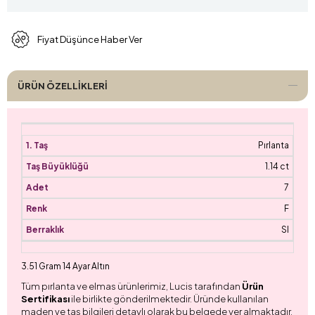
Fiyat Düşünce Haber Ver
ÜRÜN ÖZELLIKLERI
Pırlanta
1.14 ct
7
F
SI
3.51 Gram 14 Ayar Altın
Tüm pırlanta ve elmas ürünlerimiz, Lucis tarafından
Ürün
Sertifikası
ile birlikte gönderilmektedir. Üründe kullanılan
maden ve taş bilgileri detaylı olarak bu belgede yer almaktadır.