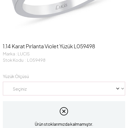
1.14 Karat Pırlanta Violet Yüzük L059498
Marka
:
LUCIS
Stok Kodu
L059498
Yüzük Ölçüsü
Ürün stoklarımızda kalmamıştır.