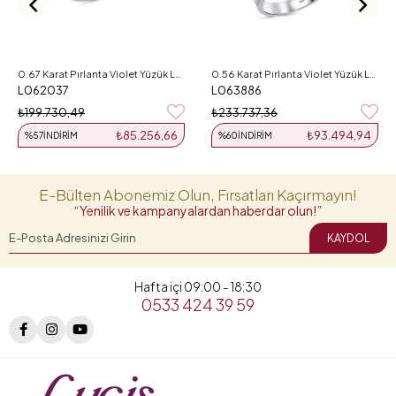
0.67 Karat Pırlanta Violet Yüzük L062037
0.56 Karat Pırlanta Violet Yüzük L063886
L062037
L063886
₺199.730,49
₺233.737,36
₺85.256,66
₺93.494,94
%57
İNDIRIM
%60
İNDIRIM
E-Bülten Abonemiz Olun, Fırsatları Kaçırmayın!
“Yenilik ve kampanyalardan haberdar olun!”
KAYDOL
Hafta içi 09:00 - 18:30
0533 424 39 59