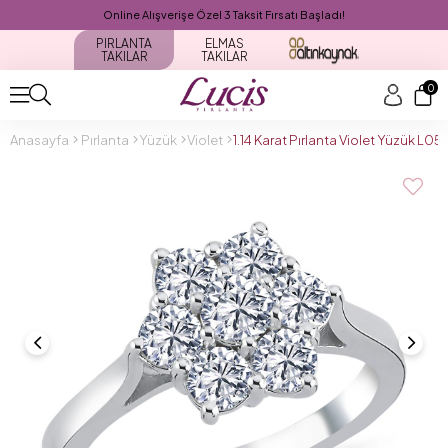
Online Alışverişe Özel 3 Taksit Fırsatı Başladı!
PIRLANTA
ELMAS
TAKILAR
TAKILAR
0
Anasayfa
Pırlanta
Yüzük
Violet
1.14 Karat Pırlanta Violet Yüzük L0