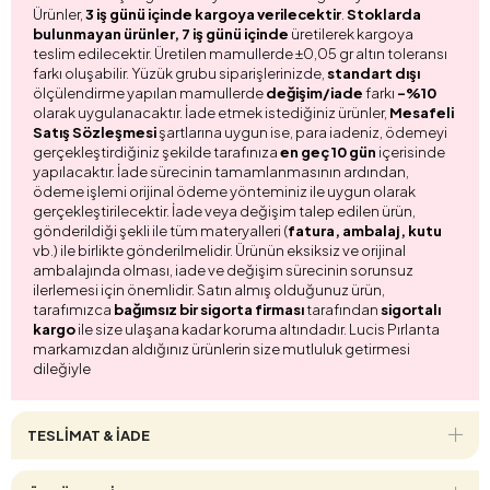
Ürünler,
3 iş günü içinde kargoya verilecektir
.
Stoklarda
bulunmayan ürünler, 7 iş günü içinde
üretilerek kargoya
teslim edilecektir. Üretilen mamullerde ±0,05 gr altın toleransı
farkı oluşabilir. Yüzük grubu siparişlerinizde,
standart dışı
ölçülendirme yapılan mamullerde
değişim/iade
farkı
-%10
olarak uygulanacaktır. İade etmek istediğiniz ürünler,
Mesafeli
Satış Sözleşmesi
şartlarına uygun ise, para iadeniz, ödemeyi
gerçekleştirdiğiniz şekilde tarafınıza
en geç 10 gün
içerisinde
yapılacaktır. İade sürecinin tamamlanmasının ardından,
ödeme işlemi orijinal ödeme yönteminiz ile uygun olarak
gerçekleştirilecektir. İade veya değişim talep edilen ürün,
gönderildiği şekli ile tüm materyalleri (
fatura, ambalaj, kutu
vb.) ile birlikte gönderilmelidir. Ürünün eksiksiz ve orijinal
ambalajında olması, iade ve değişim sürecinin sorunsuz
ilerlemesi için önemlidir. Satın almış olduğunuz ürün,
tarafımızca
bağımsız bir sigorta firması
tarafından
sigortalı
kargo
ile size ulaşana kadar koruma altındadır. Lucis Pırlanta
markamızdan aldığınız ürünlerin size mutluluk getirmesi
dileğiyle
TESLİMAT & İADE