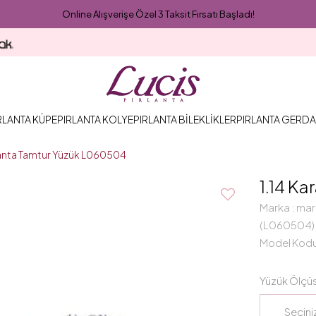
Online Alışverişe Özel 3 Taksit Fırsatı Başladı!
RLANTA KÜPE
PIRLANTA KOLYE
PIRLANTA BİLEKLİKLER
PIRLANTA GERDA
ırlanta Tamtur Yüzük L060504
1.14 K
Marka
:
mar
(L060504)
Model Kod
Yüzük Ölçü