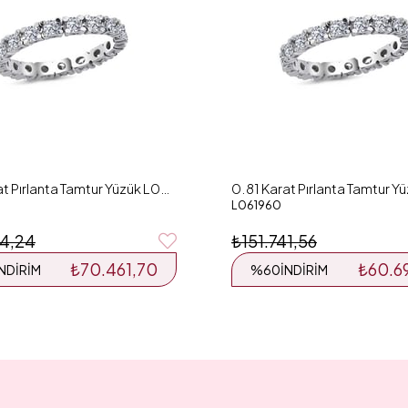
0.81 Karat Pırlanta Tamtur Yüzük L061959
L061960
54,24
₺151.741,56
₺70.461,70
₺60.6
İNDIRIM
%60
İNDIRIM