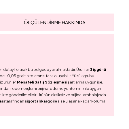
ÖLÇÜLENDİRME HAKKINDA
ri detaylı olarak bu belgede yer almaktadır. Ürünler,
3 iş günü
e ±0,05 gr altın toleransı farkı oluşabilir. Yüzük grubu
z ürünler,
Mesafeli Satış Sözleşmesi
şartlarına uygun ise,
dından, ödeme işlemi orijinal ödeme yönteminiz ile uygun
birlikte gönderilmelidir. Ürünün eksiksiz ve orijinal ambalajında
ası
tarafından
sigortalı kargo
ile size ulaşana kadar koruma