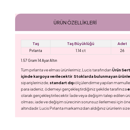
ÜRÜN ÖZELLIKLERI
Taş
Taş Büyüklüğü
Adet
Pırlanta
1.14 ct
26
1.57 Gram 14 Ayar Altın
Tüm pırlanta ve elmas ürünlerimiz, Lucis tarafından
Ürün Sert
içinde kargoya verilecektir
.
Stoklarda bulunmayan ürünler,
siparişlerinizde,
standart dışı
ölçülendirme yapılan mamull
para iadeniz, ödemeyi gerçekleştirdiğiniz şekilde tarafınıza
e
olarak gerçekleştirilecektir. İade veya değişim talep edilen ürü
olması, iade ve değişim sürecinin sorunsuz ilerlemesi için ön
altındadır. Lucis Pırlanta markamızdan aldığınız ürünlerin size