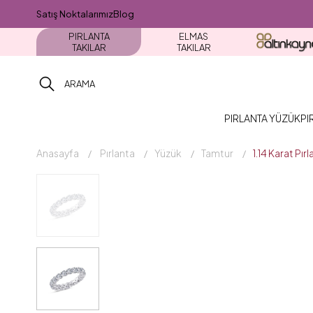
Satış Noktalarımız
Blog
PIRLANTA
ELMAS
TAKILAR
TAKILAR
PIRLANTA YÜZÜK
PI
Anasayfa
Pırlanta
Yüzük
Tamtur
1.14 Karat P