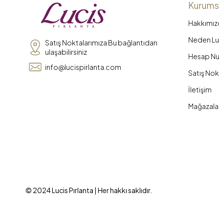
Kurums
Hakkımız
Neden Luc
Satış Noktalarımıza Bu bağlantıdan
ulaşabilirsiniz
Hesap Nu
info@lucispirlanta.com
Satış Nok
İletişim
Mağazala
© 2024 Lucis Pırlanta | Her hakkı saklıdır.