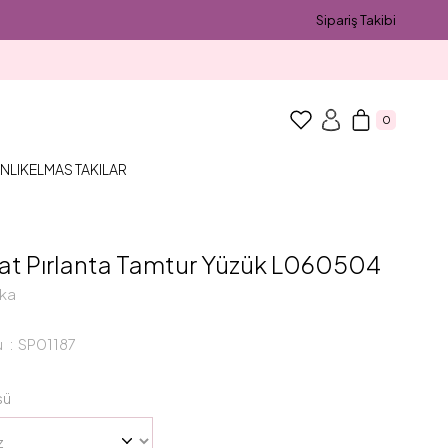
Sipariş Takibi
0
NLIK
ELMAS TAKILAR
arat Pırlanta Tamtur Yüzük L060504
ka
u
SP01187
sü