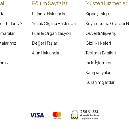
al
Eğitim Sayfaları
Müşteri Hizmetleri
da
Pırlanta Hakkında
Sipariş Takip
is Pırlanta?
Yüzük Ölçüsü Hakkında
Kuyumcuma Gönder N
maraları
Fuar & Organizasyon
Güvenli Alışveriş
talarımız
Değerli Taşlar
Gizlilik İlkeleri
Altın Hakkında
Teslimat Bilgileri
rımız
İade İşlemleri
Kampanyalar
Kullanım Şartları