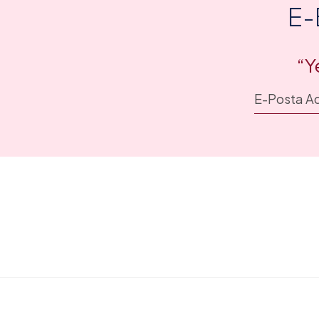
E-
“Y