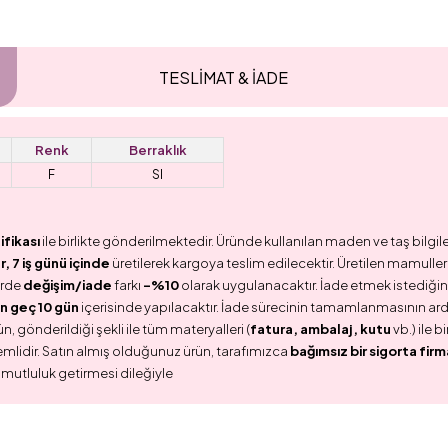
TESLİMAT & İADE
Renk
Berraklık
F
SI
ifikası
ile birlikte gönderilmektedir. Üründe kullanılan maden ve taş bilgile
 7 iş günü içinde
üretilerek kargoya teslim edilecektir. Üretilen mamullerd
erde
değişim/iade
farkı
-%10
olarak uygulanacaktır. İade etmek istediğini
n geç 10 gün
içerisinde yapılacaktır. İade sürecinin tamamlanmasının ar
n, gönderildiği şekli ile tüm materyalleri (
fatura, ambalaj, kutu
vb.) ile 
emlidir. Satın almış olduğunuz ürün, tarafımızca
bağımsız bir sigorta firm
 mutluluk getirmesi dileğiyle