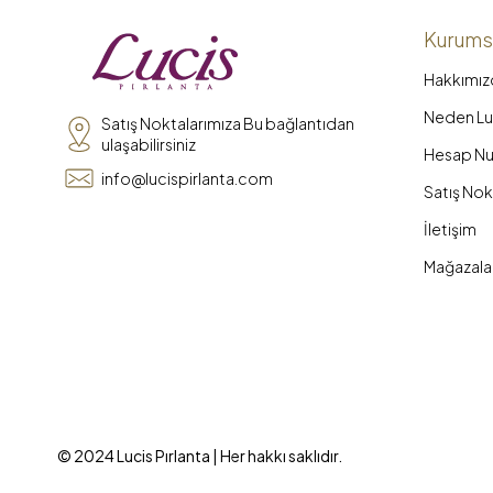
Kurums
Hakkımız
Neden Luc
Satış Noktalarımıza Bu bağlantıdan
ulaşabilirsiniz
Hesap Nu
info@lucispirlanta.com
Satış Nok
İletişim
Mağazala
© 2024 Lucis Pırlanta | Her hakkı saklıdır.