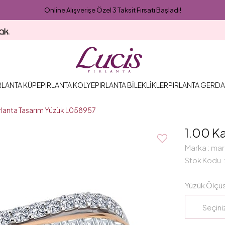
Online Alışverişe Özel 3 Taksit Fırsatı Başladı!
RLANTA KÜPE
PIRLANTA KOLYE
PIRLANTA BİLEKLİKLER
PIRLANTA GERDA
ırlanta Tasarım Yüzük L058957
1.00 K
Marka
:
mar
Stok Kodu
Yüzük Ölçü