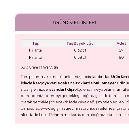
ÜRÜN ÖZELLIKLERI
Taş
Taş Büyüklüğü
Adet
Pırlanta
0.62 ct
29
Pırlanta
0.38 ct
50
3.73 Gram 14 Ayar Altın
Tüm pırlanta ve elmas ürünlerimiz, Lucis tarafından
Ürün Sert
içinde kargoya verilecektir
.
Stoklarda bulunmayan ürünler,
siparişlerinizde,
standart dışı
ölçülendirme yapılan mamull
para iadeniz, ödemeyi gerçekleştirdiğiniz şekilde tarafınıza
e
olarak gerçekleştirilecektir. İade veya değişim talep edilen ürü
olması, iade ve değişim sürecinin sorunsuz ilerlemesi için ön
altındadır. Lucis Pırlanta markamızdan aldığınız ürünlerin size