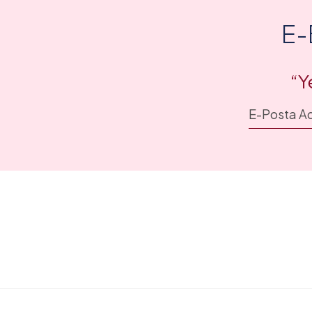
E-
“Y