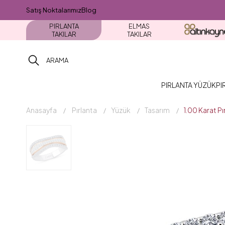
Satış Noktalarımız
Blog
PIRLANTA
ELMAS
TAKILAR
TAKILAR
PIRLANTA YÜZÜK
PI
Anasayfa
Pırlanta
Yüzük
Tasarım
1.00 Karat P