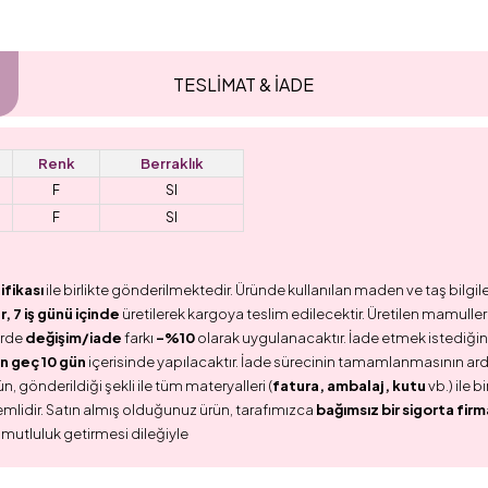
TESLİMAT & İADE
Renk
Berraklık
F
SI
F
SI
ifikası
ile birlikte gönderilmektedir. Üründe kullanılan maden ve taş bilgile
 7 iş günü içinde
üretilerek kargoya teslim edilecektir. Üretilen mamullerd
erde
değişim/iade
farkı
-%10
olarak uygulanacaktır. İade etmek istediğini
n geç 10 gün
içerisinde yapılacaktır. İade sürecinin tamamlanmasının ar
n, gönderildiği şekli ile tüm materyalleri (
fatura, ambalaj, kutu
vb.) ile 
emlidir. Satın almış olduğunuz ürün, tarafımızca
bağımsız bir sigorta firm
 mutluluk getirmesi dileğiyle