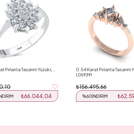
0.44 Karat Pırlanta Tasarım Yüzük L059195
L059391
10,10
₺156.495,66
₺66.044,04
₺62.5
İNDIRIM
%60
İNDIRIM