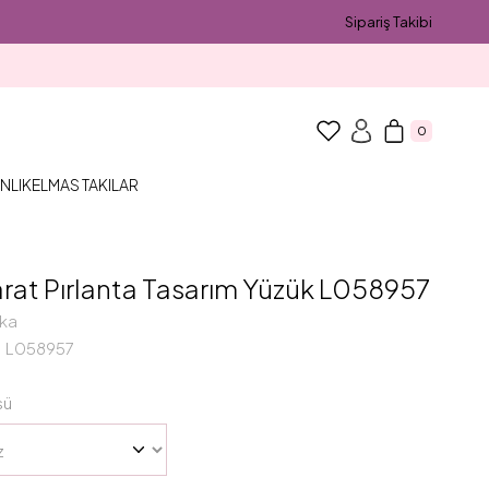
Sipariş Takibi
0
NLIK
ELMAS TAKILAR
arat Pırlanta Tasarım Yüzük L058957
ka
L058957
sü