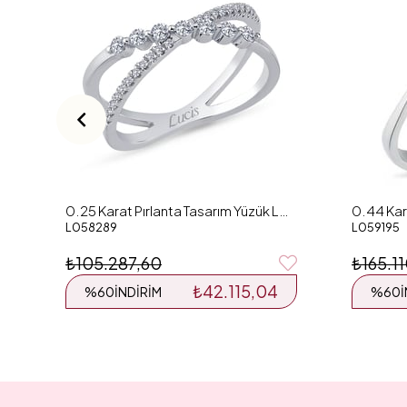
0.25 Karat Pırlanta Tasarım Yüzük L058289
L058289
L059195
₺105.287,60
₺165.1
₺42.115,04
%60
İNDIRIM
%60