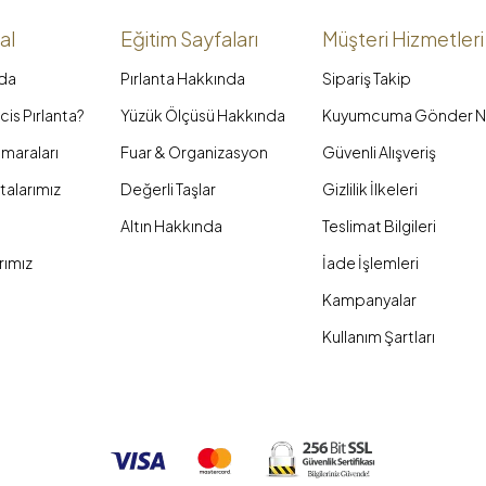
al
Eğitim Sayfaları
Müşteri Hizmetleri
da
Pırlanta Hakkında
Sipariş Takip
is Pırlanta?
Yüzük Ölçüsü Hakkında
Kuyumcuma Gönder N
maraları
Fuar & Organizasyon
Güvenli Alışveriş
talarımız
Değerli Taşlar
Gizlilik İlkeleri
Altın Hakkında
Teslimat Bilgileri
rımız
İade İşlemleri
Kampanyalar
Kullanım Şartları