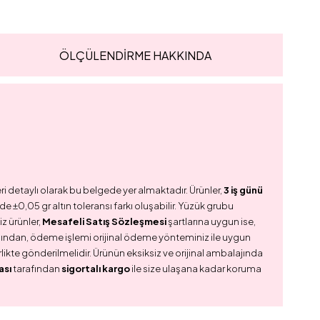
ÖLÇÜLENDİRME HAKKINDA
ri detaylı olarak bu belgede yer almaktadır. Ürünler,
3 iş günü
e ±0,05 gr altın toleransı farkı oluşabilir. Yüzük grubu
z ürünler,
Mesafeli Satış Sözleşmesi
şartlarına uygun ise,
dından, ödeme işlemi orijinal ödeme yönteminiz ile uygun
birlikte gönderilmelidir. Ürünün eksiksiz ve orijinal ambalajında
ası
tarafından
sigortalı kargo
ile size ulaşana kadar koruma