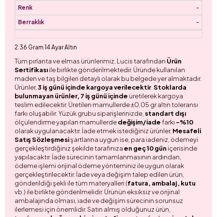
-
-
2.36 Gram 14 Ayar Altın
Tüm pırlanta ve elmas ürünlerimiz, Lucis tarafından
Ürün
Sertifikası
ile birlikte gönderilmektedir. Üründe kullanılan
maden ve taş bilgileri detaylı olarak bu belgede yer almaktadır.
Ürünler,
3 iş günü içinde kargoya verilecektir
.
Stoklarda
bulunmayan ürünler, 7 iş günü içinde
üretilerek kargoya
teslim edilecektir. Üretilen mamullerde ±0,05 gr altın toleransı
farkı oluşabilir. Yüzük grubu siparişlerinizde,
standart dışı
ölçülendirme yapılan mamullerde
değişim/iade
farkı
-%10
olarak uygulanacaktır. İade etmek istediğiniz ürünler,
Mesafeli
Satış Sözleşmesi
şartlarına uygun ise, para iadeniz, ödemeyi
gerçekleştirdiğiniz şekilde tarafınıza
en geç 10 gün
içerisinde
yapılacaktır. İade sürecinin tamamlanmasının ardından,
ödeme işlemi orijinal ödeme yönteminiz ile uygun olarak
gerçekleştirilecektir. İade veya değişim talep edilen ürün,
gönderildiği şekli ile tüm materyalleri (
fatura, ambalaj, kutu
vb.) ile birlikte gönderilmelidir. Ürünün eksiksiz ve orijinal
ambalajında olması, iade ve değişim sürecinin sorunsuz
ilerlemesi için önemlidir. Satın almış olduğunuz ürün,