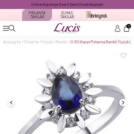
Online Alışverişe Özel 3 Taksit Fırsatı Başladı!
PIRLANTA
ELMAS
TAKILAR
TAKILAR
0
Anasayfa
Pırlanta
Yüzük
Renkli
0.90 Karat Pırlanta Renkli Yüzük 