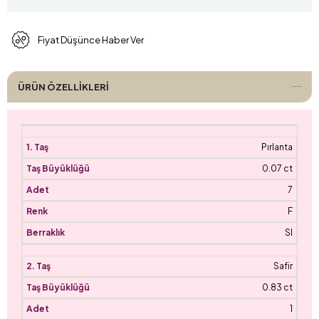
Fiyat Düşünce Haber Ver
ÜRÜN ÖZELLIKLERI
Pırlanta
0.07 ct
7
F
SI
Safir
0.83 ct
1