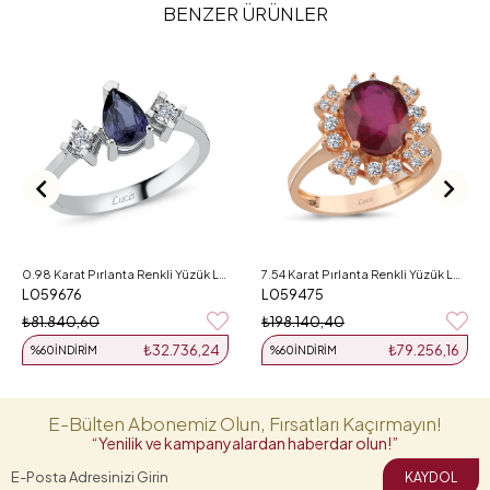
BENZER ÜRÜNLER
0.98 Karat Pırlanta Renkli Yüzük L059676
7.54 Karat Pırlanta Renkli Yüzük L059475
L059676
L059475
₺81.840,60
₺198.140,40
₺32.736,24
₺79.256,16
%60
İNDIRIM
%60
İNDIRIM
E-Bülten Abonemiz Olun, Fırsatları Kaçırmayın!
“Yenilik ve kampanyalardan haberdar olun!”
KAYDOL