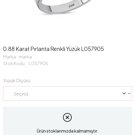
0.88 Karat Pırlanta Renkli Yüzük L057905
Marka
:
marka
Stok Kodu
L057905
Yüzük Ölçüsü
Ürün stoklarımızda kalmamıştır.