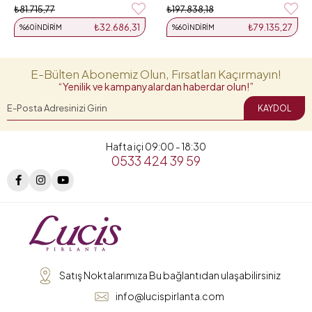
₺81.715,77
₺197.838,18
₺32.686,31
₺79.135,27
%60
İNDIRIM
%60
İNDIRIM
E-Bülten Abonemiz Olun, Fırsatları Kaçırmayın!
“Yenilik ve kampanyalardan haberdar olun!”
KAYDOL
Hafta içi 09:00 - 18:30
0533 424 39 59
Satış Noktalarımıza Bu bağlantıdan ulaşabilirsiniz
info@lucispirlanta.com