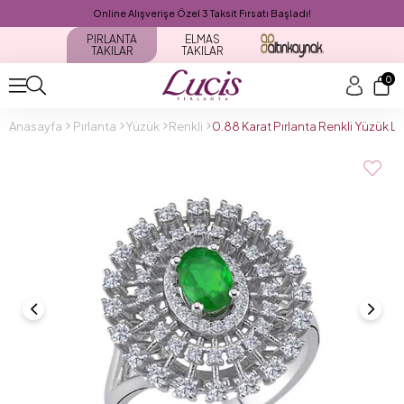
Online Alışverişe Özel 3 Taksit Fırsatı Başladı!
PIRLANTA
ELMAS
TAKILAR
TAKILAR
0
Anasayfa
Pırlanta
Yüzük
Renkli
0.88 Karat Pırlanta Renkli Yüzük 