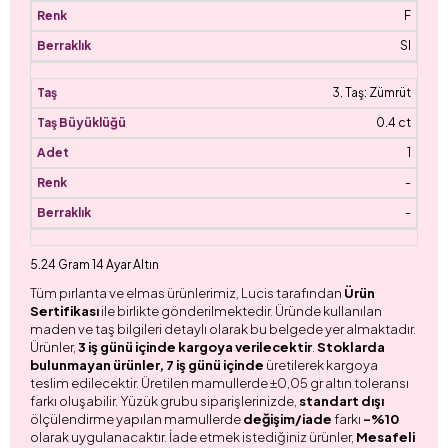
F
SI
3. Taş: Zümrüt
0.4 ct
1
-
-
5.24 Gram 14 Ayar Altın
Tüm pırlanta ve elmas ürünlerimiz, Lucis tarafından
Ürün
Sertifikası
ile birlikte gönderilmektedir. Üründe kullanılan
maden ve taş bilgileri detaylı olarak bu belgede yer almaktadır.
Ürünler,
3 iş günü içinde kargoya verilecektir
.
Stoklarda
bulunmayan ürünler, 7 iş günü içinde
üretilerek kargoya
teslim edilecektir. Üretilen mamullerde ±0,05 gr altın toleransı
farkı oluşabilir. Yüzük grubu siparişlerinizde,
standart dışı
ölçülendirme yapılan mamullerde
değişim/iade
farkı
-%10
olarak uygulanacaktır. İade etmek istediğiniz ürünler,
Mesafeli