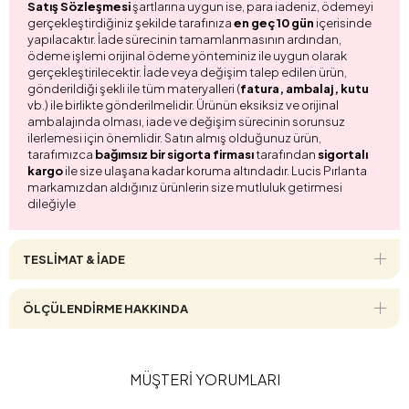
Satış Sözleşmesi
şartlarına uygun ise, para iadeniz, ödemeyi
gerçekleştirdiğiniz şekilde tarafınıza
en geç 10 gün
içerisinde
yapılacaktır. İade sürecinin tamamlanmasının ardından,
ödeme işlemi orijinal ödeme yönteminiz ile uygun olarak
gerçekleştirilecektir. İade veya değişim talep edilen ürün,
gönderildiği şekli ile tüm materyalleri (
fatura, ambalaj, kutu
vb.) ile birlikte gönderilmelidir. Ürünün eksiksiz ve orijinal
ambalajında olması, iade ve değişim sürecinin sorunsuz
ilerlemesi için önemlidir. Satın almış olduğunuz ürün,
tarafımızca
bağımsız bir sigorta firması
tarafından
sigortalı
kargo
ile size ulaşana kadar koruma altındadır. Lucis Pırlanta
markamızdan aldığınız ürünlerin size mutluluk getirmesi
dileğiyle
TESLİMAT & İADE
ÖLÇÜLENDİRME HAKKINDA
MÜŞTERİ YORUMLARI