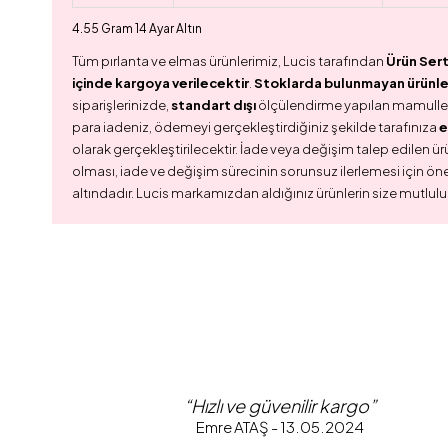
4.55 Gram 14 Ayar Altın
Tüm pırlanta ve elmas ürünlerimiz, Lucis tarafından
Ürün Sert
içinde kargoya verilecektir
.
Stoklarda bulunmayan ürünler,
siparişlerinizde,
standart dışı
ölçülendirme yapılan mamull
para iadeniz, ödemeyi gerçekleştirdiğiniz şekilde tarafınıza
e
olarak gerçekleştirilecektir. İade veya değişim talep edilen ürü
olması, iade ve değişim sürecinin sorunsuz ilerlemesi için ön
altındadır. Lucis markamızdan aldığınız ürünlerin size mutlulu
“Hızlı ve güvenilir kargo”
Emre ATAŞ - 13.05.2024