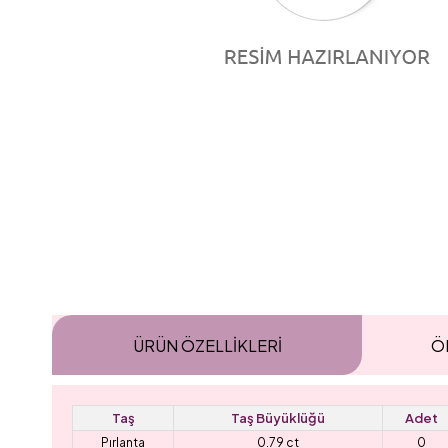
ÜRÜN ÖZELLIKLERI
Ö
Taş
Taş Büyüklüğü
Adet
Pırlanta
0.79 ct
0