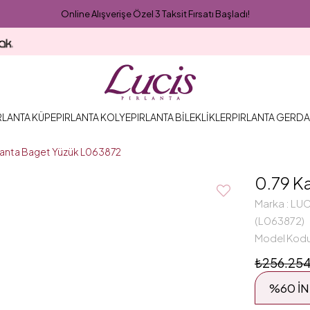
Online Alışverişe Özel 3 Taksit Fırsatı Başladı!
RLANTA KÜPE
PIRLANTA KOLYE
PIRLANTA BİLEKLİKLER
PIRLANTA GERDA
rlanta Baget Yüzük L063872
0.79 K
Marka
:
LUC
(L063872)
Model Kod
₺256.254
%
60
İN