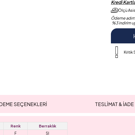
Kredi Kart
Ölçü Asi
Ödeme adımın
%3 indirim u
Kritik
DEME SEÇENEKLERI
TESLİMAT & İADE
Renk
Berraklık
F
SI