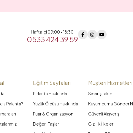
Hafta içi 09:00 - 18:30
0533 424 39 59
al
Eğitim Sayfaları
Müşteri Hizmetleri
da
Pırlanta Hakkında
Sipariş Takip
is Pırlanta?
Yüzük Ölçüsü Hakkında
Kuyumcuma Gönder N
maraları
Fuar & Organizasyon
Güvenli Alışveriş
talarımız
Değerli Taşlar
Gizlilik İlkeleri