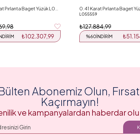
0.55 Karat Pırlanta Baget Yüzük L051634
L055559
69,98
₺127.884,99
₺102.307,99
₺51.1
İNDIRIM
%60
İNDIRIM
Bülten Abonemiz Olun, Fırsatl
Kaçırmayın!
enilik ve kampanyalardan haberdar olu