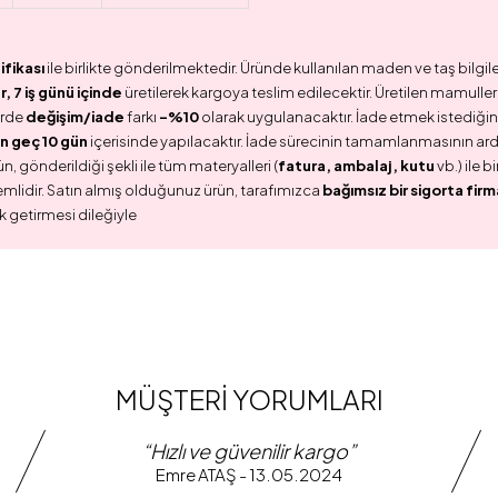
ifikası
ile birlikte gönderilmektedir. Üründe kullanılan maden ve taş bilgile
 7 iş günü içinde
üretilerek kargoya teslim edilecektir. Üretilen mamullerd
erde
değişim/iade
farkı
-%10
olarak uygulanacaktır. İade etmek istediğini
n geç 10 gün
içerisinde yapılacaktır. İade sürecinin tamamlanmasının ar
n, gönderildiği şekli ile tüm materyalleri (
fatura, ambalaj, kutu
vb.) ile 
emlidir. Satın almış olduğunuz ürün, tarafımızca
bağımsız bir sigorta firm
k getirmesi dileğiyle
MÜŞTERİ YORUMLARI
“Hızlı ve güvenilir kargo”
Emre ATAŞ - 13.05.2024