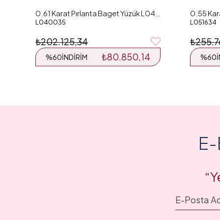
0.61 Karat Pırlanta Baget Yüzük L040035
L040035
L051634
₺202.125,34
₺255.7
₺80.850,14
%60
İNDIRIM
%60
E-
“Y