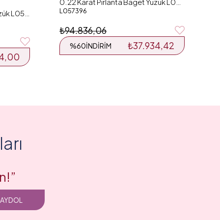
0.22 Karat Pırlanta Baget Yüzük L057396
L057396
0.41 Karat Pırlanta Baget Yüzük L055559
₺94.836,06
₺37.934,42
%60
İNDIRIM
54,00
arı
n!”
KAYDOL