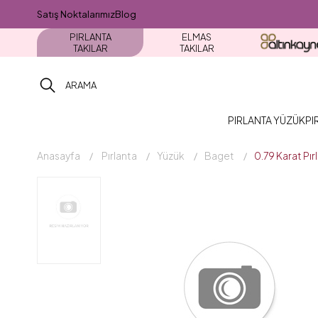
Satış Noktalarımız
Blog
PIRLANTA
ELMAS
TAKILAR
TAKILAR
PIRLANTA YÜZÜK
PI
Anasayfa
Pırlanta
Yüzük
Baget
0.79 Karat Pı