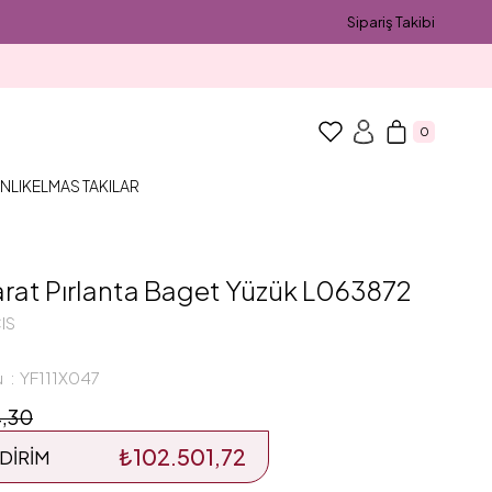
Sipariş Takibi
0
NLIK
ELMAS TAKILAR
arat Pırlanta Baget Yüzük L063872
IS
u
YF111X047
,30
₺102.501,72
DIRIM