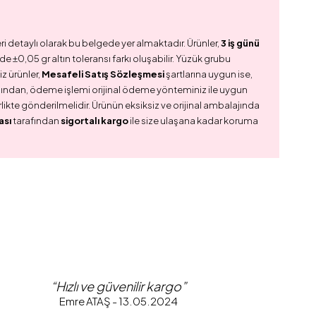
ri detaylı olarak bu belgede yer almaktadır. Ürünler,
3 iş günü
e ±0,05 gr altın toleransı farkı oluşabilir. Yüzük grubu
z ürünler,
Mesafeli Satış Sözleşmesi
şartlarına uygun ise,
dından, ödeme işlemi orijinal ödeme yönteminiz ile uygun
birlikte gönderilmelidir. Ürünün eksiksiz ve orijinal ambalajında
ası
tarafından
sigortalı kargo
ile size ulaşana kadar koruma
“Hızlı ve güvenilir kargo”
Emre ATAŞ - 13.05.2024