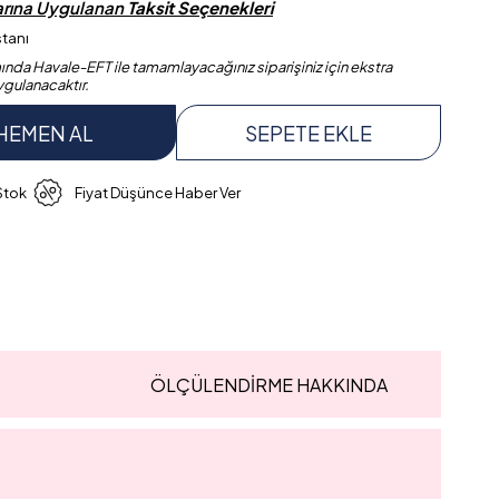
larına Uygulanan
Taksit Seçenekleri
stanı
da Havale-EFT ile tamamlayacağınız siparişiniz için ekstra
ygulanacaktır.
 Stok
Fiyat Düşünce Haber Ver
ÖLÇÜLENDİRME HAKKINDA