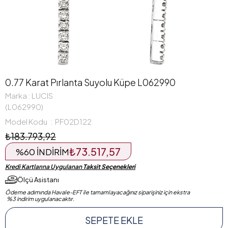
0.77 Karat Pırlanta Suyolu Küpe L062990
Marka
:
LUCIS
(L062990)
Model Kodu
PF02D122
₺183.793,92
₺73.517,57
%
60
İNDIRIM
Kredi Kartlarına Uygulanan
Taksit Seçenekleri
Ölçü Asistanı
Ödeme adımında Havale-EFT ile tamamlayacağınız siparişiniz için ekstra
%3 indirim uygulanacaktır.