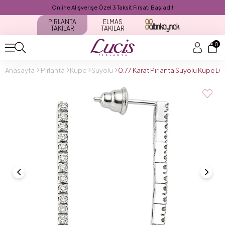
Online Alışverişe Özel 3 Taksit Fırsatı Başladı!
PIRLANTA
ELMAS
TAKILAR
TAKILAR
0
Anasayfa
Pırlanta
Küpe
Suyolu
0.77 Karat Pırlanta Suyolu Küpe 