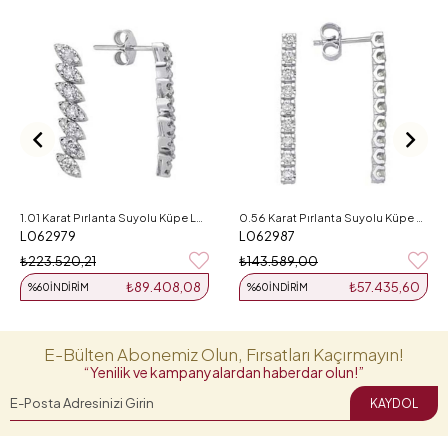
1.01 Karat Pırlanta Suyolu Küpe L062979
0.56 Karat Pırlanta Suyolu Küpe L062987
L062979
L062987
₺223.520,21
₺143.589,00
₺89.408,08
₺57.435,60
%60
İNDIRIM
%60
İNDIRIM
E-Bülten Abonemiz Olun, Fırsatları Kaçırmayın!
“Yenilik ve kampanyalardan haberdar olun!”
KAYDOL