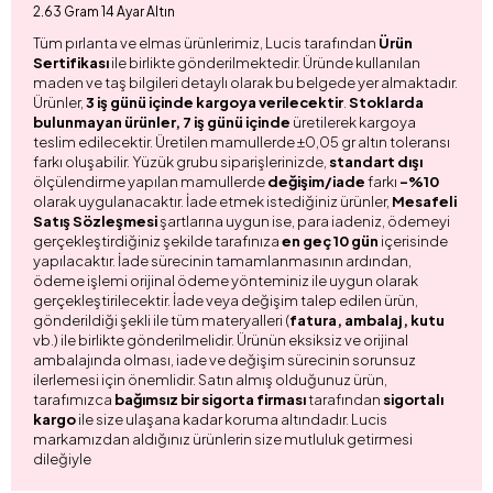
2.63 Gram 14 Ayar Altın
Tüm pırlanta ve elmas ürünlerimiz, Lucis tarafından
Ürün
Sertifikası
ile birlikte gönderilmektedir. Üründe kullanılan
maden ve taş bilgileri detaylı olarak bu belgede yer almaktadır.
Ürünler,
3 iş günü içinde kargoya verilecektir
.
Stoklarda
bulunmayan ürünler, 7 iş günü içinde
üretilerek kargoya
teslim edilecektir. Üretilen mamullerde ±0,05 gr altın toleransı
farkı oluşabilir. Yüzük grubu siparişlerinizde,
standart dışı
ölçülendirme yapılan mamullerde
değişim/iade
farkı
-%10
olarak uygulanacaktır. İade etmek istediğiniz ürünler,
Mesafeli
Satış Sözleşmesi
şartlarına uygun ise, para iadeniz, ödemeyi
gerçekleştirdiğiniz şekilde tarafınıza
en geç 10 gün
içerisinde
yapılacaktır. İade sürecinin tamamlanmasının ardından,
ödeme işlemi orijinal ödeme yönteminiz ile uygun olarak
gerçekleştirilecektir. İade veya değişim talep edilen ürün,
gönderildiği şekli ile tüm materyalleri (
fatura, ambalaj, kutu
vb.) ile birlikte gönderilmelidir. Ürünün eksiksiz ve orijinal
ambalajında olması, iade ve değişim sürecinin sorunsuz
ilerlemesi için önemlidir. Satın almış olduğunuz ürün,
tarafımızca
bağımsız bir sigorta firması
tarafından
sigortalı
kargo
ile size ulaşana kadar koruma altındadır. Lucis
markamızdan aldığınız ürünlerin size mutluluk getirmesi
dileğiyle