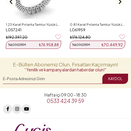
1.23 Karat Pırlanta Tamtur Yüzük L057241
0.81 Karat Pırlanta Tamtur Yüzük L061959
L057241
L061959
₺192.397,20
₺176.124,80
₺76.958,88
₺70.449,92
%60
İNDIRIM
%60
İNDIRIM
E-Bülten Abonemiz Olun, Fırsatları Kaçırmayın!
“Yenilik ve kampanyalardan haberdar olun!”
KAYDOL
Hafta içi 09:00 - 18:30
0533 424 39 59