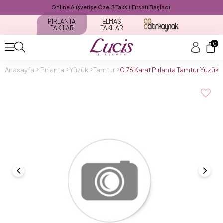
Online Alışverişe Özel 3 Taksit Fırsatı Başladı!
PIRLANTA
ELMAS
TAKILAR
TAKILAR
0
Anasayfa
Pırlanta
Yüzük
Tamtur
0.76 Karat Pırlanta Tamtur Yüzük