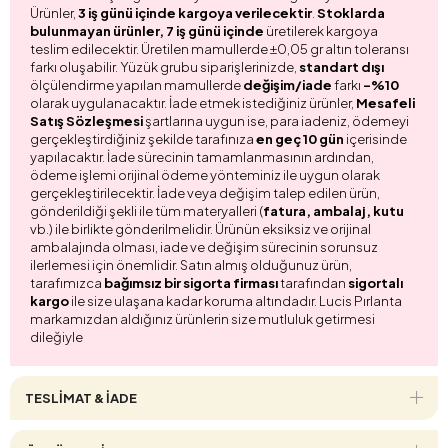
Ürünler,
3 iş günü içinde kargoya verilecektir
.
Stoklarda
bulunmayan ürünler, 7 iş günü içinde
üretilerek kargoya
teslim edilecektir. Üretilen mamullerde ±0,05 gr altın toleransı
farkı oluşabilir. Yüzük grubu siparişlerinizde,
standart dışı
ölçülendirme yapılan mamullerde
değişim/iade
farkı
-%10
olarak uygulanacaktır. İade etmek istediğiniz ürünler,
Mesafeli
Satış Sözleşmesi
şartlarına uygun ise, para iadeniz, ödemeyi
gerçekleştirdiğiniz şekilde tarafınıza
en geç 10 gün
içerisinde
yapılacaktır. İade sürecinin tamamlanmasının ardından,
ödeme işlemi orijinal ödeme yönteminiz ile uygun olarak
gerçekleştirilecektir. İade veya değişim talep edilen ürün,
gönderildiği şekli ile tüm materyalleri (
fatura, ambalaj, kutu
vb.) ile birlikte gönderilmelidir. Ürünün eksiksiz ve orijinal
ambalajında olması, iade ve değişim sürecinin sorunsuz
ilerlemesi için önemlidir. Satın almış olduğunuz ürün,
tarafımızca
bağımsız bir sigorta firması
tarafından
sigortalı
kargo
ile size ulaşana kadar koruma altındadır. Lucis Pırlanta
markamızdan aldığınız ürünlerin size mutluluk getirmesi
dileğiyle
TESLİMAT & İADE