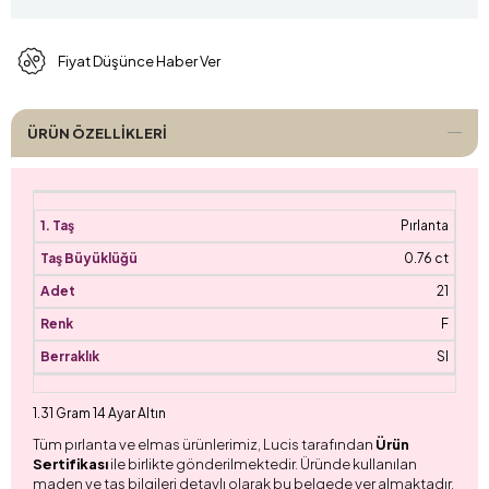
Fiyat Düşünce Haber Ver
ÜRÜN ÖZELLIKLERI
Pırlanta
0.76 ct
21
F
SI
1.31 Gram 14 Ayar Altın
Tüm pırlanta ve elmas ürünlerimiz, Lucis tarafından
Ürün
Sertifikası
ile birlikte gönderilmektedir. Üründe kullanılan
maden ve taş bilgileri detaylı olarak bu belgede yer almaktadır.