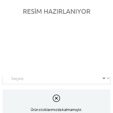
0.76 Karat Pırlanta Tamtur Yüzük L055892
Marka
:
LUCIS
Stok Kodu
L055892
Yüzük Ölçüsü
Ürün stoklarımızda kalmamıştır.