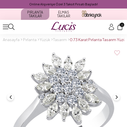
Online Alışverişe Özel 3 Taksit Fırsatı Başladı!
PIRLANTA
ELMAS
TAKILAR
TAKILAR
0
Anasayfa
Pırlanta
Yüzük
Tasarım
0.73 Karat Pırlanta Tasarım Yüz