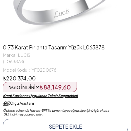
0.73 Karat Pırlanta Tasarım Yüzük L063878
Marka
:
LUCIS
(L063878)
Model Kodu
YF02D0678
₺220.374,00
₺88.149,60
%
60
İNDIRIM
Kredi Kartlarına Uygulanan
Taksit Seçenekleri
Ölçü Asistanı
Ödeme adımında Havale-EFT ile tamamlayacağınız siparişiniz için ekstra
%3 indirim uygulanacaktır.