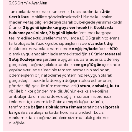
3.55 Gram 14 Ayar Altın
Tüm pırlanta ve elmas ürünlerimiz, Lucis tarafından
Ürün
Sertifikası
ile birlikte gönderilmektedir. Üründe kullanılan
maden ve taş bilgileri detaylı olarak bu belgede yer almaktadır.
Ürünler,
3 iş günü içinde kargoya verilecektir
.
Stoklarda
bulunmayan ürünler, 7 iş günü içinde
üretilerek kargoya
teslim edilecektir. Üretilen mamullerde ±0,05 gr altın toleransı
farkı oluşabilir. Yüzük grubu siparişlerinizde,
standart dışı
ölçülendirme yapılan mamullerde
değişim/iade
farkı
-%10
olarak uygulanacaktır. İade etmek istediğiniz ürünler,
Mesafeli
Satış Sözleşmesi
şartlarına uygun ise, para iadeniz, ödemeyi
gerçekleştirdiğiniz şekilde tarafınıza
en geç 10 gün
içerisinde
yapılacaktır. İade sürecinin tamamlanmasının ardından,
ödeme işlemi orijinal ödeme yönteminiz ile uygun olarak
gerçekleştirilecektir. İade veya değişim talep edilen ürün,
gönderildiği şekli ile tüm materyalleri (
fatura, ambalaj, kutu
vb.) ile birlikte gönderilmelidir. Ürünün eksiksiz ve orijinal
ambalajında olması, iade ve değişim sürecinin sorunsuz
ilerlemesi için önemlidir. Satın almış olduğunuz ürün,
tarafımızca
bağımsız bir sigorta firması
tarafından
sigortalı
kargo
ile size ulaşana kadar koruma altındadır. Lucis
markamızdan aldığınız ürünlerin size mutluluk getirmesi
dileğiyle