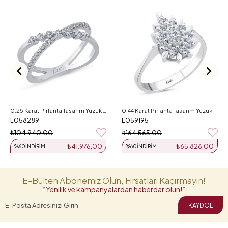
0.25 Karat Pırlanta Tasarım Yüzük L058289
0.44 Karat Pırlanta Tasarım Yüzük L059195
L058289
L059195
₺104.940,00
₺164.565,00
₺41.976,00
₺65.826,00
%60
İNDIRIM
%60
İNDIRIM
E-Bülten Abonemiz Olun, Fırsatları Kaçırmayın!
“Yenilik ve kampanyalardan haberdar olun!”
KAYDOL