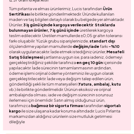
12.37 Gram 18 Ayar Altın
Tüm pırlanta ve elmas ürünlerimiz, Lucis tarafından
Ürün
Sertifikası
ile birlikte gönderilmektedir. Üründe kullanılan
maden ve taş bilgileri detaylı olarak bu belgede yer almaktadır.
Ürünler,
3 iş günü içinde kargoya verilecektir
.
Stoklarda
bulunmayan ürünler, 7 iş günü içinde
üretilerek kargoya
teslim edilecektir. Üretilen mamullerde ±0,05 gr altın toleransı
farkı oluşabilir. Yüzük grubu siparişlerinizde,
standart dışı
ölçülendirme yapılan mamullerde
değişim/iade
farkı
-%10
olarak uygulanacaktır. İade etmek istediğiniz ürünler,
Mesafeli
Satış Sözleşmesi
şartlarına uygun ise, para iadeniz, ödemeyi
gerçekleştirdiğiniz şekilde tarafınıza
en geç 10 gün
içerisinde
yapılacaktır. İade sürecinin tamamlanmasının ardından,
ödeme işlemi orijinal ödeme yönteminiz ile uygun olarak
gerçekleştirilecektir. İade veya değişim talep edilen ürün,
gönderildiği şekli ile tüm materyalleri (
fatura, ambalaj, kutu
vb.) ile birlikte gönderilmelidir. Ürünün eksiksiz ve orijinal
ambalajında olması, iade ve değişim sürecinin sorunsuz
ilerlemesi için önemlidir. Satın almış olduğunuz ürün,
tarafımızca
bağımsız bir sigorta firması
tarafından
sigortalı
kargo
ile size ulaşana kadar koruma altındadır. Lucis Pırlanta
markamızdan aldığınız ürünlerin size mutluluk getirmesi
dileğiyle