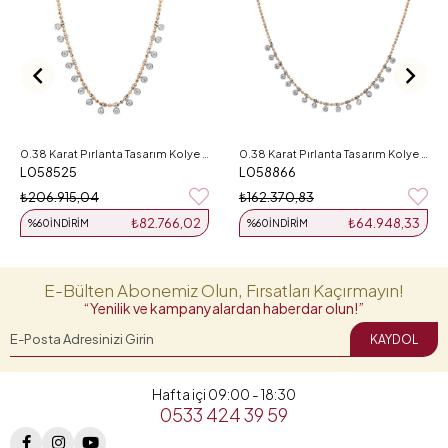
0.38 Karat Pırlanta Tasarım Kolye L058525
0.38 Karat Pırlanta Tasarım Kolye L058866
L058525
L058866
₺206.915,04
₺162.370,83
₺82.766,02
₺64.948,33
%60
İNDIRIM
%60
İNDIRIM
E-Bülten Abonemiz Olun, Fırsatları Kaçırmayın!
“Yenilik ve kampanyalardan haberdar olun!”
KAYDOL
Hafta içi 09:00 - 18:30
0533 424 39 59