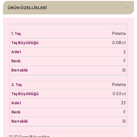
ÜRÜN ÖZELLIKLERI
Pırlanta
0.08 ct
2
F
SI
Pırlanta
0.53 ct
33
F
SI