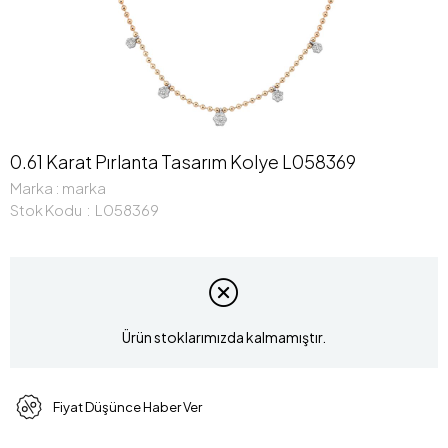
0.61 Karat Pırlanta Tasarım Kolye L058369
Marka
:
marka
Stok Kodu
L058369
Ürün stoklarımızda kalmamıştır.
Fiyat Düşünce Haber Ver