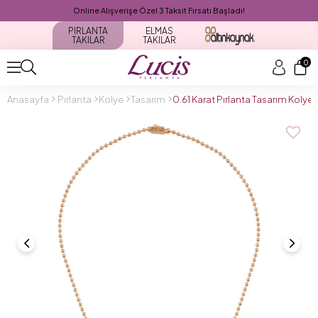
Online Alışverişe Özel 3 Taksit Fırsatı Başladı!
PIRLANTA
ELMAS
TAKILAR
TAKILAR
0
Anasayfa
Pırlanta
Kolye
Tasarım
0.61 Karat Pırlanta Tasarım Koly