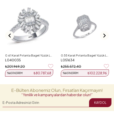
0.61 Karat Pırlanta Baget Yüzük L040035
0.55 Karat Pırlanta Baget Yüzük L051634
L040035
L051634
₺201.969,20
₺255.572,40
₺80.787,68
₺102.228,96
%60
İNDIRIM
%60
İNDIRIM
E-Bülten Abonemiz Olun, Fırsatları Kaçırmayın!
“Yenilik ve kampanyalardan haberdar olun!”
KAYDOL