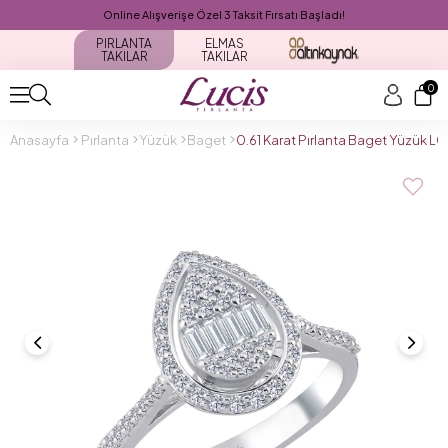
Online Alışverişe Özel 3 Taksit Fırsatı Başladı!
PIRLANTA
ELMAS
TAKILAR
TAKILAR
0
Anasayfa
Pırlanta
Yüzük
Baget
0.61 Karat Pırlanta Baget Yüzük 