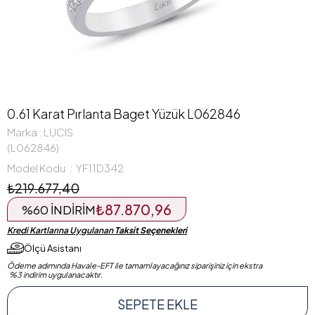
0.61 Karat Pırlanta Baget Yüzük L062846
Marka
:
LUCIS
(L062846)
Model Kodu
YF11D342
₺219.677,40
₺87.870,96
%
60
İNDIRIM
Kredi Kartlarına Uygulanan
Taksit Seçenekleri
Ölçü Asistanı
Ödeme adımında Havale-EFT ile tamamlayacağınız siparişiniz için ekstra
%3 indirim uygulanacaktır.