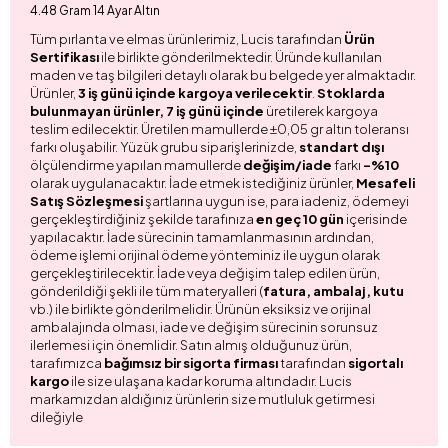
4.48 Gram 14 Ayar Altın
Tüm pırlanta ve elmas ürünlerimiz, Lucis tarafından
Ürün
Sertifikası
ile birlikte gönderilmektedir. Üründe kullanılan
maden ve taş bilgileri detaylı olarak bu belgede yer almaktadır.
Ürünler,
3 iş günü içinde kargoya verilecektir
.
Stoklarda
bulunmayan ürünler, 7 iş günü içinde
üretilerek kargoya
teslim edilecektir. Üretilen mamullerde ±0,05 gr altın toleransı
farkı oluşabilir. Yüzük grubu siparişlerinizde,
standart dışı
ölçülendirme yapılan mamullerde
değişim/iade
farkı
-%10
olarak uygulanacaktır. İade etmek istediğiniz ürünler,
Mesafeli
Satış Sözleşmesi
şartlarına uygun ise, para iadeniz, ödemeyi
gerçekleştirdiğiniz şekilde tarafınıza
en geç 10 gün
içerisinde
yapılacaktır. İade sürecinin tamamlanmasının ardından,
ödeme işlemi orijinal ödeme yönteminiz ile uygun olarak
gerçekleştirilecektir. İade veya değişim talep edilen ürün,
gönderildiği şekli ile tüm materyalleri (
fatura, ambalaj, kutu
vb.) ile birlikte gönderilmelidir. Ürünün eksiksiz ve orijinal
ambalajında olması, iade ve değişim sürecinin sorunsuz
ilerlemesi için önemlidir. Satın almış olduğunuz ürün,
tarafımızca
bağımsız bir sigorta firması
tarafından
sigortalı
kargo
ile size ulaşana kadar koruma altındadır. Lucis
markamızdan aldığınız ürünlerin size mutluluk getirmesi
dileğiyle