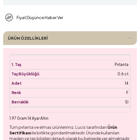
Fiyat Düşünce Haber Ver
ÜRÜN ÖZELLIKLERI
Pırlanta
0.6 ct
14
F
SI
1.97 Gram 14 Ayar Altın
Tüm pırlanta ve elmas ürünlerimiz, Lucis tarafından
Ürün
Sertifikası
ile birlikte gönderilmektedir. Üründe kullanılan
maden ve taş bilgileri detaylı olarak bu belgede yer almaktadır.