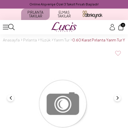
Online Alışverişe Özel 3 Taksit Fırsatı Başladı!
PIRLANTA
ELMAS
TAKILAR
TAKILAR
0
Anasayfa
Pırlanta
Yüzük
Yarım Tur
0.60 Karat Pırlanta Yarım Tur 