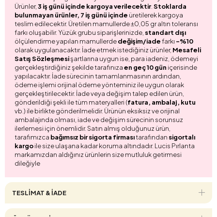
Ürünler,
3 iş günü içinde kargoya verilecektir
.
Stoklarda
bulunmayan ürünler, 7 iş günü içinde
üretilerek kargoya
teslim edilecektir. Üretilen mamullerde ±0,05 gr altın toleransı
farkı oluşabilir. Yüzük grubu siparişlerinizde,
standart dışı
ölçülendirme yapılan mamullerde
değişim/iade
farkı
-%10
olarak uygulanacaktır. İade etmek istediğiniz ürünler,
Mesafeli
Satış Sözleşmesi
şartlarına uygun ise, para iadeniz, ödemeyi
gerçekleştirdiğiniz şekilde tarafınıza
en geç 10 gün
içerisinde
yapılacaktır. İade sürecinin tamamlanmasının ardından,
ödeme işlemi orijinal ödeme yönteminiz ile uygun olarak
gerçekleştirilecektir. İade veya değişim talep edilen ürün,
gönderildiği şekli ile tüm materyalleri (
fatura, ambalaj, kutu
vb.) ile birlikte gönderilmelidir. Ürünün eksiksiz ve orijinal
ambalajında olması, iade ve değişim sürecinin sorunsuz
ilerlemesi için önemlidir. Satın almış olduğunuz ürün,
tarafımızca
bağımsız bir sigorta firması
tarafından
sigortalı
kargo
ile size ulaşana kadar koruma altındadır. Lucis Pırlanta
markamızdan aldığınız ürünlerin size mutluluk getirmesi
dileğiyle
TESLİMAT & İADE