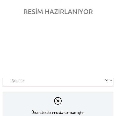
0.60 Karat Pırlanta Yarım Tur Yüzük L060510
Marka
:
marka
Stok Kodu
L060510
Yüzük Ölçüsü
Ürün stoklarımızda kalmamıştır.