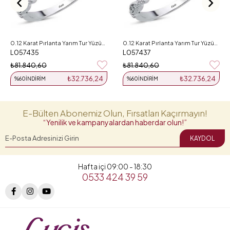
0.12 Karat Pırlanta Yarım Tur Yüzük L057435
0.12 Karat Pırlanta Yarım Tur Yüzük L057437
L057435
L057437
₺81.840,60
₺81.840,60
₺32.736,24
₺32.736,24
%60
İNDIRIM
%60
İNDIRIM
E-Bülten Abonemiz Olun, Fırsatları Kaçırmayın!
“Yenilik ve kampanyalardan haberdar olun!”
KAYDOL
Hafta içi 09:00 - 18:30
0533 424 39 59