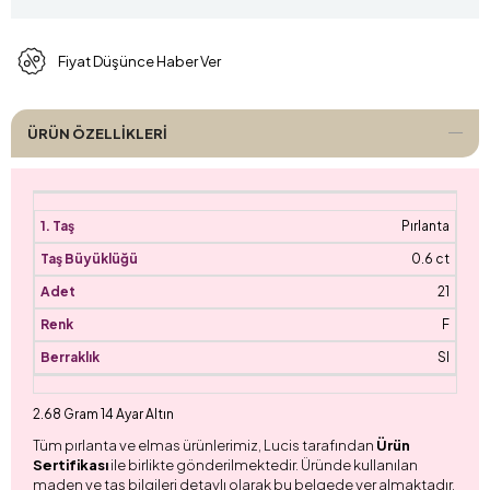
Fiyat Düşünce Haber Ver
ÜRÜN ÖZELLIKLERI
Pırlanta
0.6 ct
21
F
SI
2.68 Gram 14 Ayar Altın
Tüm pırlanta ve elmas ürünlerimiz, Lucis tarafından
Ürün
Sertifikası
ile birlikte gönderilmektedir. Üründe kullanılan
maden ve taş bilgileri detaylı olarak bu belgede yer almaktadır.