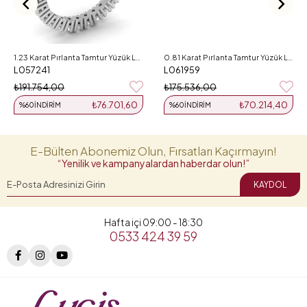
1.23 Karat Pırlanta Tamtur Yüzük L057241
0.81 Karat Pırlanta Tamtur Yüzük L061959
L057241
L061959
₺191.754,00
₺175.536,00
₺76.701,60
₺70.214,40
%60
İNDIRIM
%60
İNDIRIM
E-Bülten Abonemiz Olun, Fırsatları Kaçırmayın!
“Yenilik ve kampanyalardan haberdar olun!”
KAYDOL
Hafta içi 09:00 - 18:30
0533 424 39 59