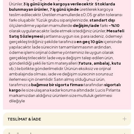
Ürünler,
3 iş günü içinde kargoya verilecektir
.
Stoklarda
bulunmayan ürünler, 7 iş günü içinde
üretilerek kargoya
teslim edilecektir. Üretilen mamullerde ±0,05 gr altın toleransı
farkı oluşabilir. Yüzük grubu siparişlerinizde,
standart dışı
ölçülendirme yapılan mamullerde
değişim/iade
farkı
-%10
olarak uygulanacaktır. İade etmek istediğiniz ürünler,
Mesafeli
Satış Sözleşmesi
şartlarına uygun ise, para iadeniz, ödemeyi
gerçekleştirdiğiniz şekilde tarafınıza
en geç 10 gün
içerisinde
yapılacaktır. İade sürecinin tamamlanmasının ardından,
ödeme işlemi orijinal ödeme yönteminiz ile uygun olarak
gerçekleştirilecektir. İade veya değişim talep edilen ürün,
gönderildiği şekli ile tüm materyalleri (
fatura, ambalaj, kutu
vb.) ile birlikte gönderilmelidir. Ürünün eksiksiz ve orijinal
ambalajında olması, iade ve değişim sürecinin sorunsuz
ilerlemesi için önemlidir. Satın almış olduğunuz ürün,
tarafımızca
bağımsız bir sigorta firması
tarafından
sigortalı
kargo
ile size ulaşana kadar koruma altındadır. Lucis Pırlanta
markamızdan aldığınız ürünlerin size mutluluk getirmesi
dileğiyle
TESLİMAT & İADE