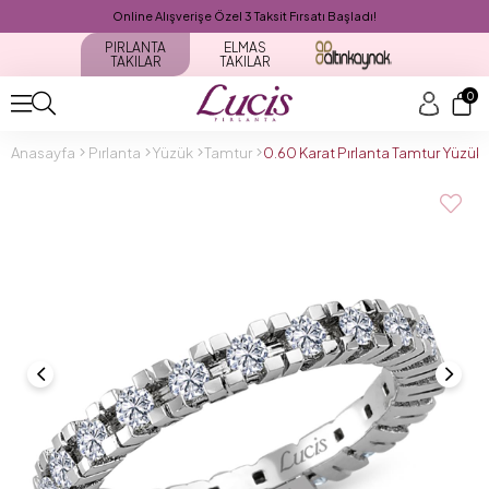
Online Alışverişe Özel 3 Taksit Fırsatı Başladı!
PIRLANTA
ELMAS
TAKILAR
TAKILAR
0
Anasayfa
Pırlanta
Yüzük
Tamtur
0.60 Karat Pırlanta Tamtur Yüzü