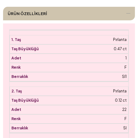
ÜRÜN ÖZELLIKLERI
Pırlanta
0.47 ct
1
F
SI1
Pırlanta
0.12 ct
22
F
SI