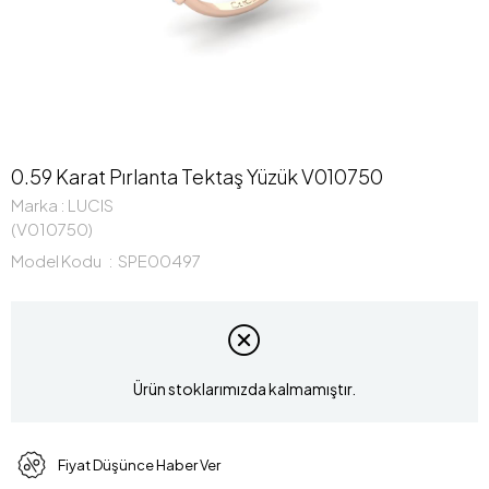
0.59 Karat Pırlanta Tektaş Yüzük V010750
Marka
:
LUCIS
(V010750)
Model Kodu
SPE00497
Ürün stoklarımızda kalmamıştır.
Fiyat Düşünce Haber Ver