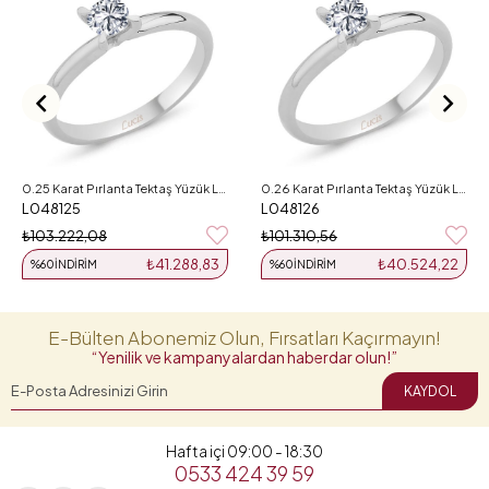
0.25 Karat Pırlanta Tektaş Yüzük L048125
0.26 Karat Pırlanta Tektaş Yüzük L048126
L048125
L048126
₺103.222,08
₺101.310,56
₺41.288,83
₺40.524,22
%60
İNDIRIM
%60
İNDIRIM
E-Bülten Abonemiz Olun, Fırsatları Kaçırmayın!
“Yenilik ve kampanyalardan haberdar olun!”
KAYDOL
Hafta içi 09:00 - 18:30
0533 424 39 59