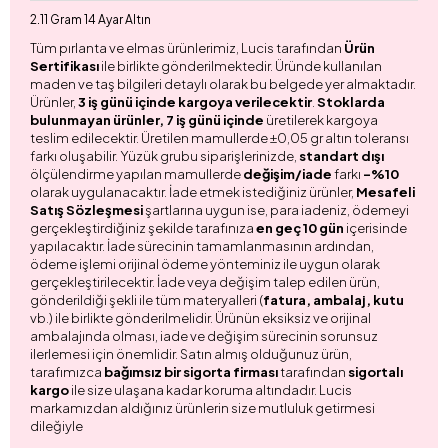
2.11 Gram 14 Ayar Altın
Tüm pırlanta ve elmas ürünlerimiz, Lucis tarafından
Ürün
Sertifikası
ile birlikte gönderilmektedir. Üründe kullanılan
maden ve taş bilgileri detaylı olarak bu belgede yer almaktadır.
Ürünler,
3 iş günü içinde kargoya verilecektir
.
Stoklarda
bulunmayan ürünler, 7 iş günü içinde
üretilerek kargoya
teslim edilecektir. Üretilen mamullerde ±0,05 gr altın toleransı
farkı oluşabilir. Yüzük grubu siparişlerinizde,
standart dışı
ölçülendirme yapılan mamullerde
değişim/iade
farkı
-%10
olarak uygulanacaktır. İade etmek istediğiniz ürünler,
Mesafeli
Satış Sözleşmesi
şartlarına uygun ise, para iadeniz, ödemeyi
gerçekleştirdiğiniz şekilde tarafınıza
en geç 10 gün
içerisinde
yapılacaktır. İade sürecinin tamamlanmasının ardından,
ödeme işlemi orijinal ödeme yönteminiz ile uygun olarak
gerçekleştirilecektir. İade veya değişim talep edilen ürün,
gönderildiği şekli ile tüm materyalleri (
fatura, ambalaj, kutu
vb.) ile birlikte gönderilmelidir. Ürünün eksiksiz ve orijinal
ambalajında olması, iade ve değişim sürecinin sorunsuz
ilerlemesi için önemlidir. Satın almış olduğunuz ürün,
tarafımızca
bağımsız bir sigorta firması
tarafından
sigortalı
kargo
ile size ulaşana kadar koruma altındadır. Lucis
markamızdan aldığınız ürünlerin size mutluluk getirmesi
dileğiyle