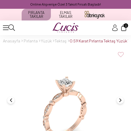
Online Alışverişe Özel 3 Taksit Fırsatı Başladı!
PIRLANTA
ELMAS
TAKILAR
TAKILAR
0
Anasayfa
Pırlanta
Yüzük
Tektaş
0.59 Karat Pırlanta Tektaş Yüzük