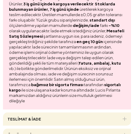
Ürünler,
3 iş günü içinde kargoya verilecektir
.
Stoklarda
bulunmayan ürünler, 7 iş günü içinde
üretilerek kargoya
teslim edilecektir. Üretilen mamullerde ±0,05 gr altın toleransı
farkı oluşabilir. Yüzük grubu siparişlerinizde,
standart dışı
ölçülendirme yapılan mamullerde
değişim/iade
farkı
-%10
olarak uygulanacaktır. İade etmek istediğiniz ürünler,
Mesafeli
Satış Sözleşmesi
şartlarına uygun ise, para iadeniz, ödemeyi
gerçekleştirdiğiniz şekilde tarafınıza
en geç 10 gün
içerisinde
yapılacaktır. İade sürecinin tamamlanmasının ardından,
ödeme işlemi orijinal ödeme yönteminiz ile uygun olarak
gerçekleştirilecektir. İade veya değişim talep edilen ürün,
gönderildiği şekli ile tüm materyalleri (
fatura, ambalaj, kutu
vb.) ile birlikte gönderilmelidir. Ürünün eksiksiz ve orijinal
ambalajında olması, iade ve değişim sürecinin sorunsuz
ilerlemesi için önemlidir. Satın almış olduğunuz ürün,
tarafımızca
bağımsız bir sigorta firması
tarafından
sigortalı
kargo
ile size ulaşana kadar koruma altındadır. Lucis Pırlanta
markamızdan aldığınız ürünlerin size mutluluk getirmesi
dileğiyle
TESLİMAT & İADE