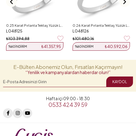
0.25 Karat Pırlanta Tektaş Yüzük L048125
0.26 Karat Pırlanta Tektaş Yüzük L048126
L048125
L048126
₺103.394,88
₺101.480,16
₺41.357,95
₺40.592,06
%60
İNDIRIM
%60
İNDIRIM
E-Bülten Abonemiz Olun, Fırsatları Kaçırmayın!
“Yenilik ve kampanyalardan haberdar olun!”
KAYDOL
Hafta içi 09:00 - 18:30
0533 424 39 59