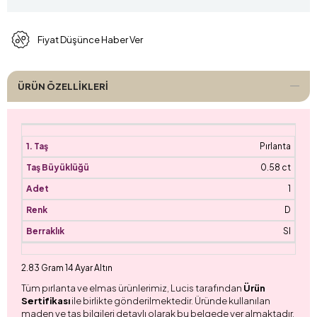
Fiyat Düşünce Haber Ver
ÜRÜN ÖZELLIKLERI
Pırlanta
0.58 ct
1
D
SI
2.83 Gram 14 Ayar Altın
Tüm pırlanta ve elmas ürünlerimiz, Lucis tarafından
Ürün
Sertifikası
ile birlikte gönderilmektedir. Üründe kullanılan
maden ve taş bilgileri detaylı olarak bu belgede yer almaktadır.