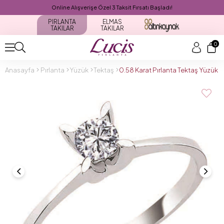
Online Alışverişe Özel 3 Taksit Fırsatı Başladı!
PIRLANTA
ELMAS
TAKILAR
TAKILAR
0
Anasayfa
Pırlanta
Yüzük
Tektaş
0.58 Karat Pırlanta Tektaş Yüzük