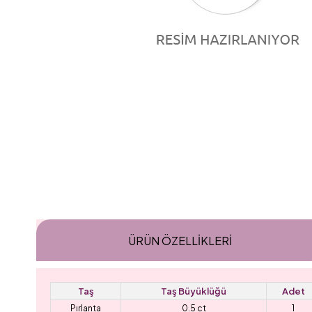
ÜRÜN ÖZELLIKLERI
Taş
Taş Büyüklüğü
Adet
Pırlanta
0.5 ct
1