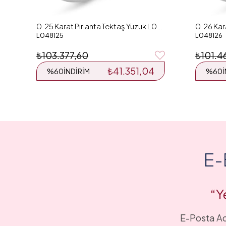
0.25 Karat Pırlanta Tektaş Yüzük L048125
L048125
L048126
₺103.377,60
₺101.4
₺41.351,04
%60
İNDIRIM
%60
E-
“Y