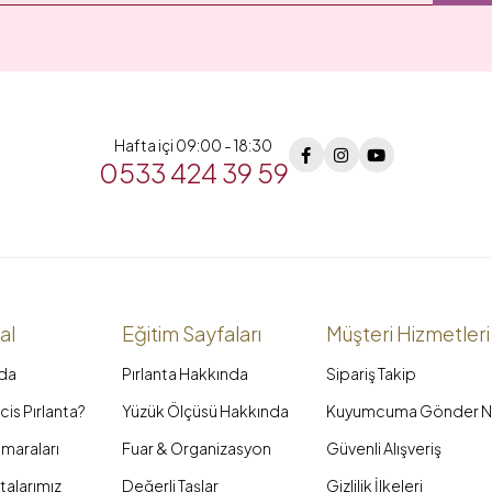
Hafta içi 09:00 - 18:30
0533 424 39 59
al
Eğitim Sayfaları
Müşteri Hizmetleri
da
Pırlanta Hakkında
Sipariş Takip
is Pırlanta?
Yüzük Ölçüsü Hakkında
Kuyumcuma Gönder N
maraları
Fuar & Organizasyon
Güvenli Alışveriş
talarımız
Değerli Taşlar
Gizlilik İlkeleri