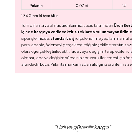
Pırlanta
0.07 ct
14
1.84 Gram 14 Ayar Altın
Tüm pırlanta ve elmas ürünlerimiz, Lucis tarafından
Ürün Sert
içinde kargoya verilecektir
.
Stoklarda bulunmayan ürünler,
siparişlerinizde,
standart dışı
ölçülendirme yapılan mamull
para iadeniz, ödemeyi gerçekleştirdiğiniz şekilde tarafınıza
e
olarak gerçekleştirilecektir. İade veya değişim talep edilen ürü
olması, iade ve değişim sürecinin sorunsuz ilerlemesi için ön
altındadır. Lucis Pırlanta markamızdan aldığınız ürünlerin size
“Hızlı ve güvenilir kargo”