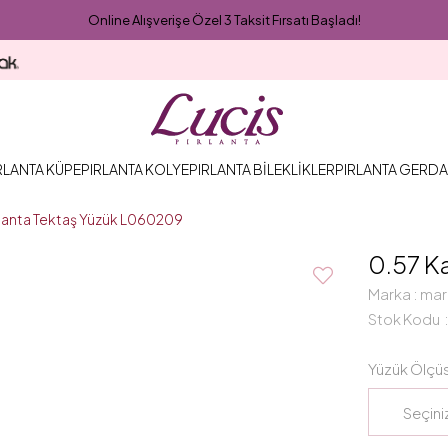
Online Alışverişe Özel 3 Taksit Fırsatı Başladı!
RLANTA KÜPE
PIRLANTA KOLYE
PIRLANTA BİLEKLİKLER
PIRLANTA GERDA
ırlanta Tektaş Yüzük L060209
0.57 K
Marka
:
mar
Stok Kodu
Yüzük Ölçü