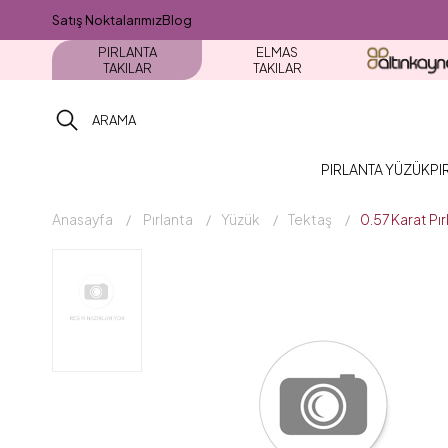
Satış Noktalarımız
Blog
PIRLANTA
ELMAS
TAKILAR
TAKILAR
PIRLANTA YÜZÜK
PI
Anasayfa
Pırlanta
Yüzük
Tektaş
0.57 Karat P