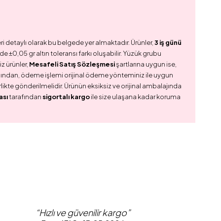
ri detaylı olarak bu belgede yer almaktadır. Ürünler,
3 iş günü
e ±0,05 gr altın toleransı farkı oluşabilir. Yüzük grubu
z ürünler,
Mesafeli Satış Sözleşmesi
şartlarına uygun ise,
dından, ödeme işlemi orijinal ödeme yönteminiz ile uygun
birlikte gönderilmelidir. Ürünün eksiksiz ve orijinal ambalajında
ası
tarafından
sigortalı kargo
ile size ulaşana kadar koruma
“Hızlı ve güvenilir kargo”