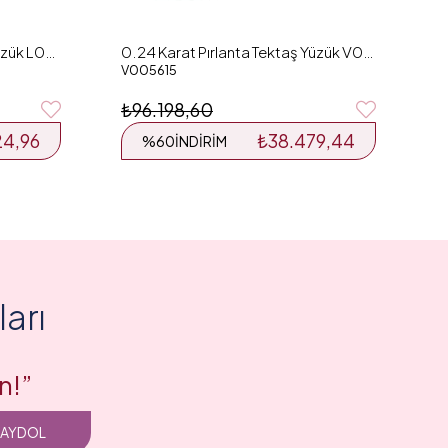
0.25 Karat Pırlanta Tektaş Yüzük L048470
0.24 Karat Pırlanta Tektaş Yüzük V005615
V005615
₺96.198,60
24,96
₺38.479,44
%60
İNDIRIM
arı
n!”
KAYDOL