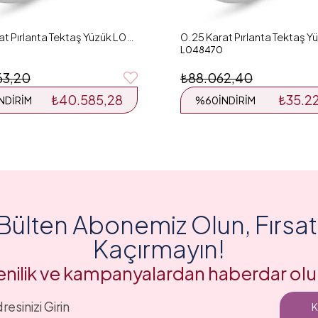
0.26 Karat Pırlanta Tektaş Yüzük L048126
L048470
63,20
₺88.062,40
₺40.585,28
₺35.2
İNDIRIM
%60
İNDIRIM
Bülten Abonemiz Olun, Fırsatl
Kaçırmayın!
enilik ve kampanyalardan haberdar olu