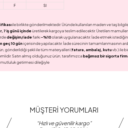
F
SI
ifikası
ile birlikte gönderilmektedir. Üründe kullanılan maden ve taş bilgile
 7 iş günü içinde
üretilerek kargoya teslim edilecektir. Üretilen mamullerd
erde
değişim/iade
farkı
-%10
olarak uygulanacaktır. İade etmek istediğini
n geç 10 gün
içerisinde yapılacaktır. İade sürecinin tamamlanmasının ar
n, gönderildiği şekli ile tüm materyalleri (
fatura, ambalaj, kutu
vb.) ile 
emlidir. Satın almış olduğunuz ürün, tarafımızca
bağımsız bir sigorta firm
 mutluluk getirmesi dileğiyle
MÜŞTERİ YORUMLARI
“Hızlı ve güvenilir kargo”