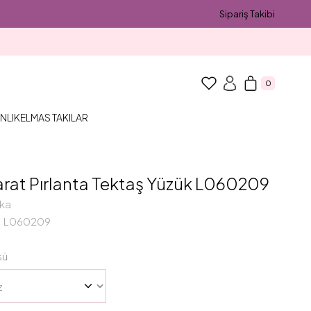
Sipariş Takibi
0
NLIK
ELMAS TAKILAR
arat Pırlanta Tektaş Yüzük L060209
ka
L060209
sü