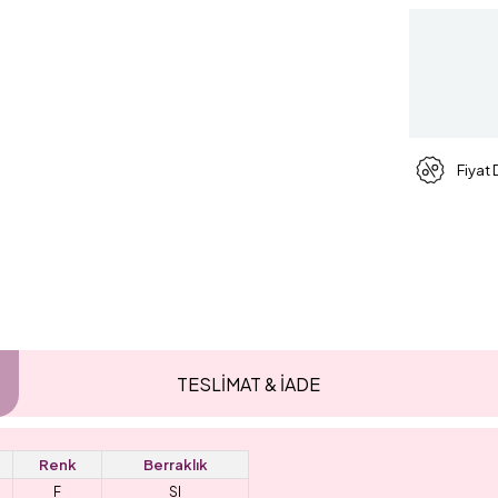
Fiyat
TESLİMAT & İADE
Renk
Berraklık
F
SI