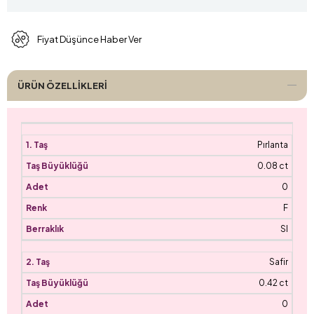
Fiyat Düşünce Haber Ver
ÜRÜN ÖZELLIKLERI
Pırlanta
0.08 ct
0
F
SI
Safir
0.42 ct
0