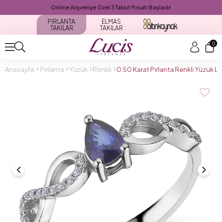
Online Alışverişe Özel 3 Taksit Fırsatı Başladı!
PIRLANTA
ELMAS
TAKILAR
TAKILAR
0
Anasayfa
Pırlanta
Yüzük
Renkli
0.50 Karat Pırlanta Renkli Yüzük 