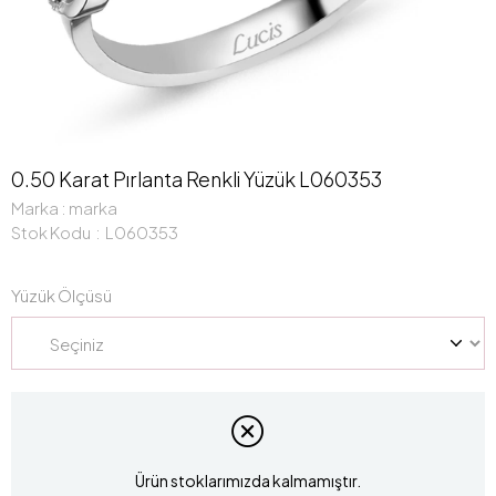
0.50 Karat Pırlanta Renkli Yüzük L060353
Marka
:
marka
Stok Kodu
L060353
Yüzük Ölçüsü
Ürün stoklarımızda kalmamıştır.