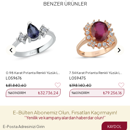
BENZER ÜRÜNLER
0.98 Karat Pırlanta Renkli Yüzük L059676
7.54 Karat Pırlanta Renkli Yüzük L059475
L059676
L059475
₺81.840,60
₺198.140,40
₺32.736,24
₺79.256,16
%60
İNDIRIM
%60
İNDIRIM
E-Bülten Abonemiz Olun, Fırsatları Kaçırmayın!
“Yenilik ve kampanyalardan haberdar olun!”
KAYDOL