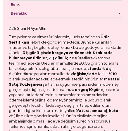
-
-
2.25 Gram 14 Ayar Altın
Tüm pırlanta ve elmas ürünlerimiz, Lucis tarafından
Ürün
Sertifikası
ile birlikte gönderilmektedir. Üründe kullanılan
maden ve taş bilgileri detaylı olarak bu belgede yer almaktadır.
Ürünler,
3 iş günü içinde kargoya verilecektir
.
Stoklarda
bulunmayan ürünler, 7 iş günü içinde
üretilerek kargoya
teslim edilecektir. Üretilen mamullerde ±0,05 gr altın toleransı
farkı oluşabilir. Yüzük grubu siparişlerinizde,
standart dışı
ölçülendirme yapılan mamullerde
değişim/iade
farkı
-%10
olarak uygulanacaktır. İade etmek istediğiniz ürünler,
Mesafeli
Satış Sözleşmesi
şartlarına uygun ise, para iadeniz, ödemeyi
gerçekleştirdiğiniz şekilde tarafınıza
en geç 10 gün
içerisinde
yapılacaktır. İade sürecinin tamamlanmasının ardından,
ödeme işlemi orijinal ödeme yönteminiz ile uygun olarak
gerçekleştirilecektir. İade veya değişim talep edilen ürün,
gönderildiği şekli ile tüm materyalleri (
fatura, ambalaj, kutu
vb.) ile birlikte gönderilmelidir. Ürünün eksiksiz ve orijinal
ambalajında olması, iade ve değişim sürecinin sorunsuz
ilerlemesi için önemlidir. Satın almış olduğunuz ürün,