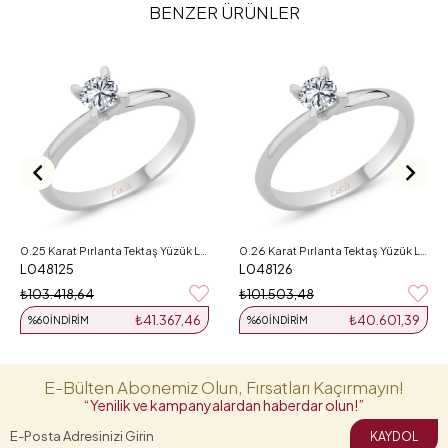
BENZER ÜRÜNLER
0.25 Karat Pırlanta Tektaş Yüzük L048125
0.26 Karat Pırlanta Tektaş Yüzük L048126
L048125
L048126
₺103.418,64
₺101.503,48
₺41.367,46
₺40.601,39
%60
İNDIRIM
%60
İNDIRIM
E-Bülten Abonemiz Olun, Fırsatları Kaçırmayın!
“Yenilik ve kampanyalardan haberdar olun!”
KAYDOL