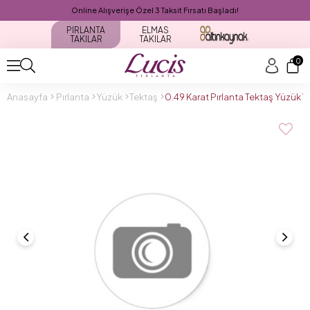
Online Alışverişe Özel 3 Taksit Fırsatı Başladı!
PIRLANTA
ELMAS
TAKILAR
TAKILAR
0
Anasayfa
Pırlanta
Yüzük
Tektaş
0.49 Karat Pırlanta Tektaş Yüzük