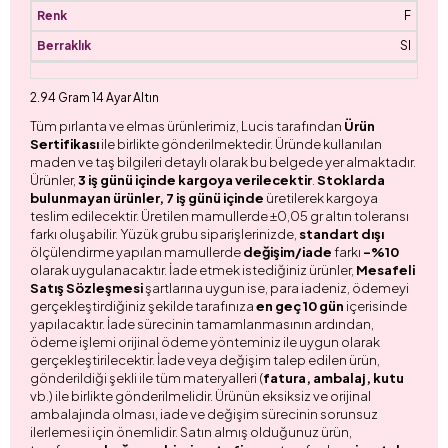
F
SI
2.94 Gram 14 Ayar Altın
Tüm pırlanta ve elmas ürünlerimiz, Lucis tarafından
Ürün
Sertifikası
ile birlikte gönderilmektedir. Üründe kullanılan
maden ve taş bilgileri detaylı olarak bu belgede yer almaktadır.
Ürünler,
3 iş günü içinde kargoya verilecektir
.
Stoklarda
bulunmayan ürünler, 7 iş günü içinde
üretilerek kargoya
teslim edilecektir. Üretilen mamullerde ±0,05 gr altın toleransı
farkı oluşabilir. Yüzük grubu siparişlerinizde,
standart dışı
ölçülendirme yapılan mamullerde
değişim/iade
farkı
-%10
olarak uygulanacaktır. İade etmek istediğiniz ürünler,
Mesafeli
Satış Sözleşmesi
şartlarına uygun ise, para iadeniz, ödemeyi
gerçekleştirdiğiniz şekilde tarafınıza
en geç 10 gün
içerisinde
yapılacaktır. İade sürecinin tamamlanmasının ardından,
ödeme işlemi orijinal ödeme yönteminiz ile uygun olarak
gerçekleştirilecektir. İade veya değişim talep edilen ürün,
gönderildiği şekli ile tüm materyalleri (
fatura, ambalaj, kutu
vb.) ile birlikte gönderilmelidir. Ürünün eksiksiz ve orijinal
ambalajında olması, iade ve değişim sürecinin sorunsuz
ilerlemesi için önemlidir. Satın almış olduğunuz ürün,