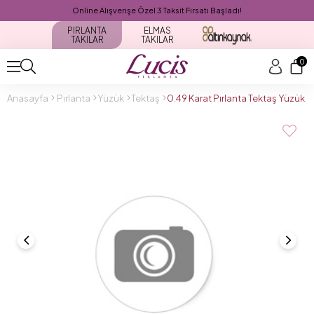
Online Alışverişe Özel 3 Taksit Fırsatı Başladı!
PIRLANTA
ELMAS
TAKILAR
TAKILAR
0
Anasayfa
Pırlanta
Yüzük
Tektaş
0.49 Karat Pırlanta Tektaş Yüzük 