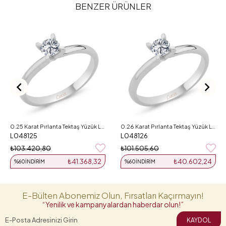
BENZER ÜRÜNLER
0.25 Karat Pırlanta Tektaş Yüzük L048125
0.26 Karat Pırlanta Tektaş Yüzük L048126
L048125
L048126
₺103.420,80
₺101.505,60
₺41.368,32
₺40.602,24
%60
İNDIRIM
%60
İNDIRIM
E-Bülten Abonemiz Olun, Fırsatları Kaçırmayın!
“Yenilik ve kampanyalardan haberdar olun!”
KAYDOL