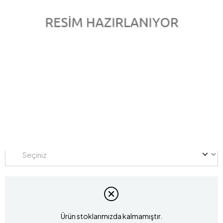
0.49 Karat Pırlanta Tektaş Yüzük L062791
Marka
:
marka
Stok Kodu
L062791
Yüzük Ölçüsü
Ürün stoklarımızda kalmamıştır.