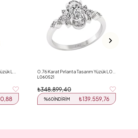
L
₺
0.54 Karat Pırlanta Tasarım Yüzük L059391
0.76 Karat Pırlanta Tasarım Yüzük L060521
L060521
₺348.899,40
0,88
₺139.559,76
%60
İNDIRIM