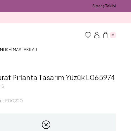
Sipariş Takibi
0
NLIK
ELMAS TAKILAR
arat Pırlanta Tasarım Yüzük L065974
IS
u
E00220