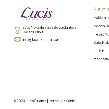
Kurums
Hakkımız
Neden Luc
Satış Noktalarımıza Bu bağlantıdan
ulaşabilirsiniz
Hesap Nu
info@lucispirlanta.com
Satış Nok
İletişim
Mağazala
© 2024 Lucis Pırlanta | Her hakkı saklıdır.