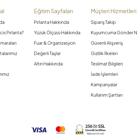
al
Eğitim Sayfaları
Müşteri Hizmetleri
da
Pırlanta Hakkında
Sipariş Takip
is Pırlanta?
Yüzük Ölçüsü Hakkında
Kuyumcuma Gönder N
maraları
Fuar & Organizasyon
Güvenli Alışveriş
talarımız
Değerli Taşlar
Gizlilik İlkeleri
Altın Hakkında
Teslimat Bilgileri
rımız
İade İşlemleri
Kampanyalar
Kullanım Şartları