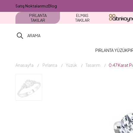
Satış Noktalarımız
Blog
PIRLANTA
ELMAS
TAKILAR
TAKILAR
PIRLANTA YÜZÜK
PI
Anasayfa
Pırlanta
Yüzük
Tasarım
0.47 Karat P