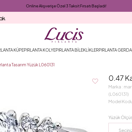
Online Alışverişe Özel 3 Taksit Fırsatı Başladı!
RLANTA KÜPE
PIRLANTA KOLYE
PIRLANTA BİLEKLİKLER
PIRLANTA GERDA
ırlanta Tasarım Yüzük L060131
0.47 Ka
Marka
:
mar
(L060131)
Model Kod
Yüzük Ölçü