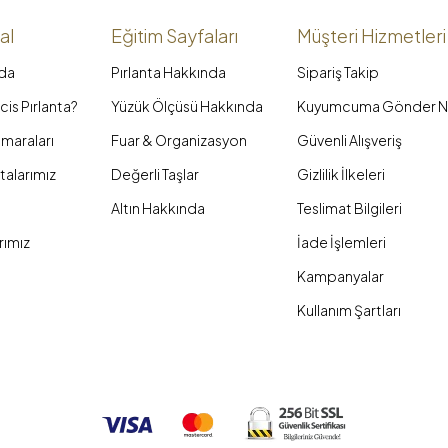
al
Eğitim Sayfaları
Müşteri Hizmetleri
da
Pırlanta Hakkında
Sipariş Takip
is Pırlanta?
Yüzük Ölçüsü Hakkında
Kuyumcuma Gönder N
maraları
Fuar & Organizasyon
Güvenli Alışveriş
talarımız
Değerli Taşlar
Gizlilik İlkeleri
Altın Hakkında
Teslimat Bilgileri
rımız
İade İşlemleri
Kampanyalar
Kullanım Şartları