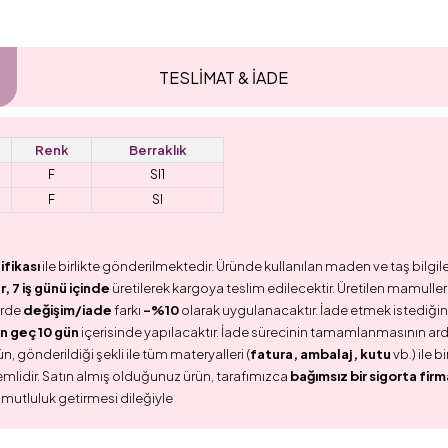
TESLİMAT & İADE
Renk
Berraklık
F
SI1
F
SI
ifikası
ile birlikte gönderilmektedir. Üründe kullanılan maden ve taş bilgile
 7 iş günü içinde
üretilerek kargoya teslim edilecektir. Üretilen mamullerd
erde
değişim/iade
farkı
-%10
olarak uygulanacaktır. İade etmek istediğini
n geç 10 gün
içerisinde yapılacaktır. İade sürecinin tamamlanmasının ar
n, gönderildiği şekli ile tüm materyalleri (
fatura, ambalaj, kutu
vb.) ile 
emlidir. Satın almış olduğunuz ürün, tarafımızca
bağımsız bir sigorta firm
 mutluluk getirmesi dileğiyle