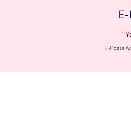
E-
“Y