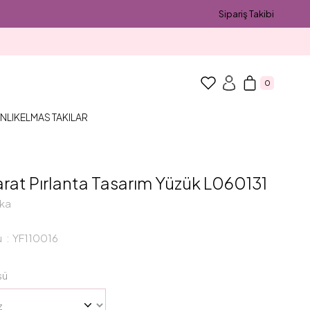
Sipariş Takibi
0
NLIK
ELMAS TAKILAR
rat Pırlanta Tasarım Yüzük L060131
ka
u
YF110016
sü