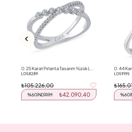
0.25 Karat Pırlanta Tasarım Yüzük L058289
L058289
L059195
₺105.226,00
₺165.0
₺42.090,40
%60
İNDIRIM
%60