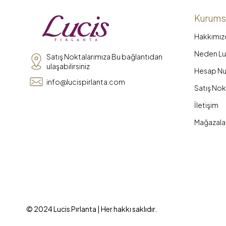
Kurums
Hakkımız
Neden Luc
Satış Noktalarımıza Bu bağlantıdan
ulaşabilirsiniz
Hesap Nu
info@lucispirlanta.com
Satış Nok
İletişim
Mağazala
© 2024 Lucis Pırlanta | Her hakkı saklıdır.