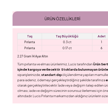
ÜRÜN ÖZELLIKLERI
Taş
Taş Büyüklüğü
Adet
Pırlanta
0.3 ct
1
Pırlanta
0.17 ct
6
2.27 Gram 14 Ayar Altın
Tüm pırlanta ve elmas ürünlerimiz, Lucis tarafından
Ürün Sert
içinde kargoya verilecektir
.
Stoklarda bulunmayan ürünler,
siparişlerinizde,
standart dışı
ölçülendirme yapılan mamull
para iadeniz, ödemeyi gerçekleştirdiğiniz şekilde tarafınıza
e
olarak gerçekleştirilecektir. İade veya değişim talep edilen ürü
olması, iade ve değişim sürecinin sorunsuz ilerlemesi için ön
altındadır. Lucis Pırlanta markamızdan aldığınız ürünlerin size