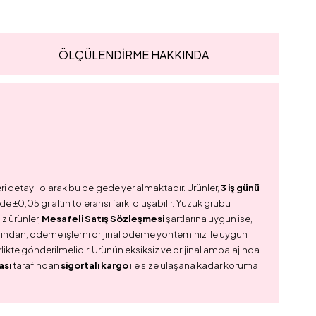
ÖLÇÜLENDİRME HAKKINDA
ri detaylı olarak bu belgede yer almaktadır. Ürünler,
3 iş günü
e ±0,05 gr altın toleransı farkı oluşabilir. Yüzük grubu
z ürünler,
Mesafeli Satış Sözleşmesi
şartlarına uygun ise,
dından, ödeme işlemi orijinal ödeme yönteminiz ile uygun
birlikte gönderilmelidir. Ürünün eksiksiz ve orijinal ambalajında
ası
tarafından
sigortalı kargo
ile size ulaşana kadar koruma