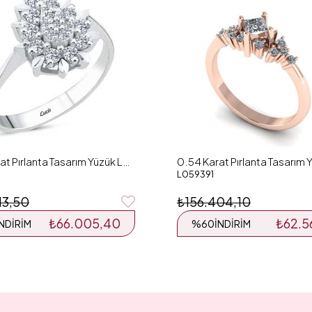
0.44 Karat Pırlanta Tasarım Yüzük L059195
L059391
13,50
₺156.404,10
₺66.005,40
₺62.5
İNDIRIM
%60
İNDIRIM