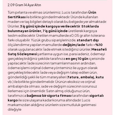
2.09 Gram 14 Ayar Altın
Tüm pırlanta ve elmas ürünlerimiz, Lucis tarafından
Ürün
Sertifikası
ile birlikte gönderilmektedir. Üründe kullanılan
maden ve taş bilgileri detaylı olarak bu belgede yer almaktadır.
Ürünler,
3 iş günü içinde kargoya verilecektir
.
Stoklarda
bulunmayan ürünler, 7 iş günü içinde
üretilerek kargoya
teslim edilecektir. Üretilen mamullerde ±0,05 gr altın toleransı
farkı oluşabilir. Yüzük grubu siparişlerinizde,
standart dışı
ölçülendirme yapılan mamullerde
değişim/iade
farkı
-%10
olarak uygulanacaktır. İade etmek istediğiniz ürünler,
Mesafeli
Satış Sözleşmesi
şartlarına uygun ise, para iadeniz, ödemeyi
gerçekleştirdiğiniz şekilde tarafınıza
en geç 10 gün
içerisinde
yapılacaktır. İade sürecinin tamamlanmasının ardından,
ödeme işlemi orijinal ödeme yönteminiz ile uygun olarak
gerçekleştirilecektir. İade veya değişim talep edilen ürün,
gönderildiği şekli ile tüm materyalleri (
fatura, ambalaj, kutu
vb.) ile birlikte gönderilmelidir. Ürünün eksiksiz ve orijinal
ambalajında olması, iade ve değişim sürecinin sorunsuz
ilerlemesi için önemlidir. Satın almış olduğunuz ürün,
tarafımızca
bağımsız bir sigorta firması
tarafından
sigortalı
kargo
ile size ulaşana kadar koruma altındadır. Lucis
markamızdan aldığınız ürünlerin size mutluluk getirmesi
dileğiyle