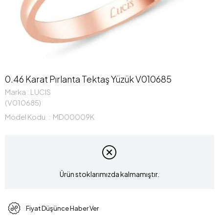
0.46 Karat Pırlanta Tektaş Yüzük V010685
Marka
:
LUCIS
(V010685)
Model Kodu
MD00009K
Ürün stoklarımızda kalmamıştır.
Fiyat Düşünce Haber Ver