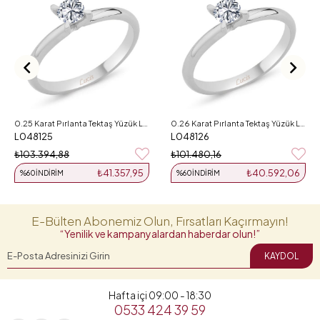
0.25 Karat Pırlanta Tektaş Yüzük L048125
0.26 Karat Pırlanta Tektaş Yüzük L048126
L048125
L048126
₺103.394,88
₺101.480,16
₺41.357,95
₺40.592,06
%60
İNDIRIM
%60
İNDIRIM
E-Bülten Abonemiz Olun, Fırsatları Kaçırmayın!
“Yenilik ve kampanyalardan haberdar olun!”
KAYDOL
Hafta içi 09:00 - 18:30
0533 424 39 59