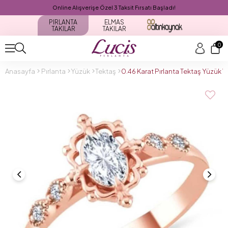
Online Alışverişe Özel 3 Taksit Fırsatı Başladı!
PIRLANTA
ELMAS
TAKILAR
TAKILAR
0
Anasayfa
Pırlanta
Yüzük
Tektaş
0.46 Karat Pırlanta Tektaş Yüzük