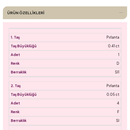
ÜRÜN ÖZELLIKLERI
Pırlanta
0.41 ct
1
D
SI1
Pırlanta
0.05 ct
4
F
SI