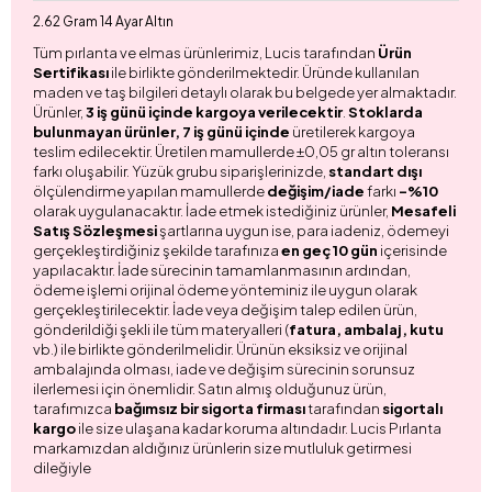
2.62 Gram 14 Ayar Altın
Tüm pırlanta ve elmas ürünlerimiz, Lucis tarafından
Ürün
Sertifikası
ile birlikte gönderilmektedir. Üründe kullanılan
maden ve taş bilgileri detaylı olarak bu belgede yer almaktadır.
Ürünler,
3 iş günü içinde kargoya verilecektir
.
Stoklarda
bulunmayan ürünler, 7 iş günü içinde
üretilerek kargoya
teslim edilecektir. Üretilen mamullerde ±0,05 gr altın toleransı
farkı oluşabilir. Yüzük grubu siparişlerinizde,
standart dışı
ölçülendirme yapılan mamullerde
değişim/iade
farkı
-%10
olarak uygulanacaktır. İade etmek istediğiniz ürünler,
Mesafeli
Satış Sözleşmesi
şartlarına uygun ise, para iadeniz, ödemeyi
gerçekleştirdiğiniz şekilde tarafınıza
en geç 10 gün
içerisinde
yapılacaktır. İade sürecinin tamamlanmasının ardından,
ödeme işlemi orijinal ödeme yönteminiz ile uygun olarak
gerçekleştirilecektir. İade veya değişim talep edilen ürün,
gönderildiği şekli ile tüm materyalleri (
fatura, ambalaj, kutu
vb.) ile birlikte gönderilmelidir. Ürünün eksiksiz ve orijinal
ambalajında olması, iade ve değişim sürecinin sorunsuz
ilerlemesi için önemlidir. Satın almış olduğunuz ürün,
tarafımızca
bağımsız bir sigorta firması
tarafından
sigortalı
kargo
ile size ulaşana kadar koruma altındadır. Lucis Pırlanta
markamızdan aldığınız ürünlerin size mutluluk getirmesi
dileğiyle