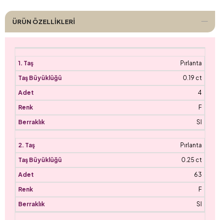
ÜRÜN ÖZELLIKLERI
Pırlanta
0.19 ct
4
F
SI
Pırlanta
0.25 ct
63
F
SI