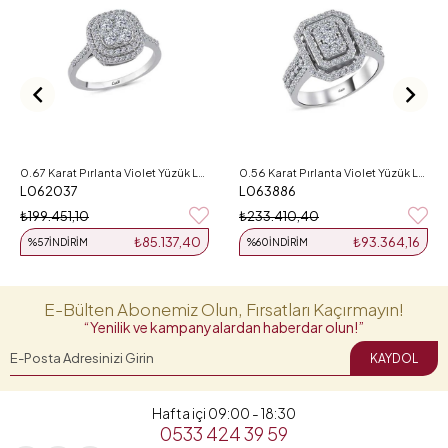
0.67 Karat Pırlanta Violet Yüzük L062037
0.56 Karat Pırlanta Violet Yüzük L063886
L062037
L063886
₺199.451,10
₺233.410,40
₺85.137,40
₺93.364,16
%57
İNDIRIM
%60
İNDIRIM
E-Bülten Abonemiz Olun, Fırsatları Kaçırmayın!
“Yenilik ve kampanyalardan haberdar olun!”
KAYDOL
Hafta içi 09:00 - 18:30
0533 424 39 59