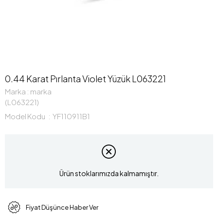
0.44 Karat Pırlanta Violet Yüzük L063221
Marka
:
marka
(L063221)
Model Kodu
YF110911B1
Ürün stoklarımızda kalmamıştır.
Fiyat Düşünce Haber Ver