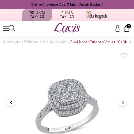
Online Alışverişe Özel 3 Taksit Fırsatı Başladı!
PIRLANTA
ELMAS
TAKILAR
TAKILAR
0
Anasayfa
Pırlanta
Yüzük
Violet
0.44 Karat Pırlanta Violet Yüzük L