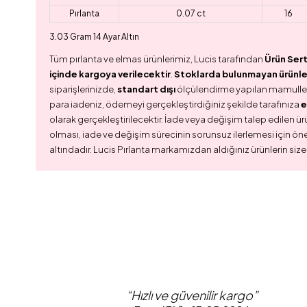
Pırlanta
0.07 ct
16
3.03 Gram 14 Ayar Altın
Tüm pırlanta ve elmas ürünlerimiz, Lucis tarafından
Ürün Sert
içinde kargoya verilecektir
.
Stoklarda bulunmayan ürünler,
siparişlerinizde,
standart dışı
ölçülendirme yapılan mamull
para iadeniz, ödemeyi gerçekleştirdiğiniz şekilde tarafınıza
e
olarak gerçekleştirilecektir. İade veya değişim talep edilen ürü
olması, iade ve değişim sürecinin sorunsuz ilerlemesi için ön
altındadır. Lucis Pırlanta markamızdan aldığınız ürünlerin size
“Hızlı ve güvenilir kargo”