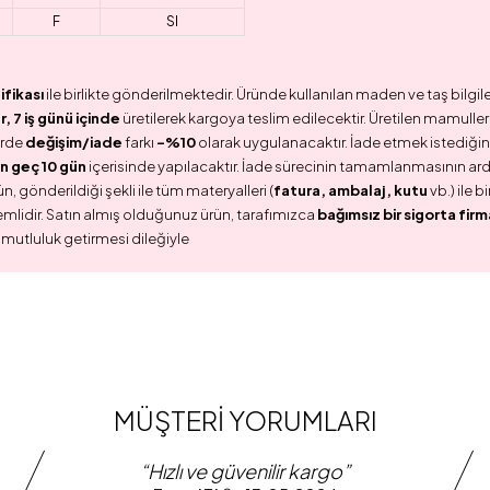
F
SI
ifikası
ile birlikte gönderilmektedir. Üründe kullanılan maden ve taş bilgile
 7 iş günü içinde
üretilerek kargoya teslim edilecektir. Üretilen mamullerd
erde
değişim/iade
farkı
-%10
olarak uygulanacaktır. İade etmek istediğini
n geç 10 gün
içerisinde yapılacaktır. İade sürecinin tamamlanmasının ar
n, gönderildiği şekli ile tüm materyalleri (
fatura, ambalaj, kutu
vb.) ile 
emlidir. Satın almış olduğunuz ürün, tarafımızca
bağımsız bir sigorta firm
 mutluluk getirmesi dileğiyle
MÜŞTERİ YORUMLARI
“Hızlı ve güvenilir kargo”