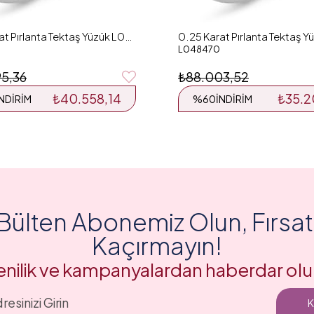
0.26 Karat Pırlanta Tektaş Yüzük L048126
L048470
95,36
₺88.003,52
₺40.558,14
₺35.2
İNDIRIM
%60
İNDIRIM
Bülten Abonemiz Olun, Fırsatl
Kaçırmayın!
enilik ve kampanyalardan haberdar olu