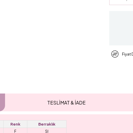
Fiyat
TESLİMAT & İADE
Renk
Berraklık
F
SI