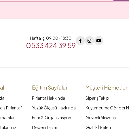
Hafta içi 09:00 - 18:30
0533 424 39 59
al
Eğitim Sayfaları
Müşteri Hizmetleri
da
Pırlanta Hakkında
Sipariş Takip
is Pırlanta?
Yüzük Ölçüsü Hakkında
Kuyumcuma Gönder N
maraları
Fuar & Organizasyon
Güvenli Alışveriş
talarımız
Değerli Taşlar
Gizlilik İlkeleri