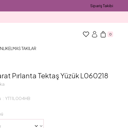
Sipariş Takibi
0
NLIK
ELMAS TAKILAR
arat Pırlanta Tektaş Yüzük L060218
ka
u
YT11L004HB
sü