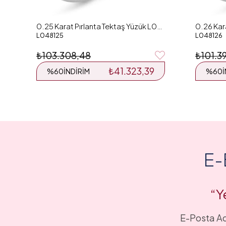
0.25 Karat Pırlanta Tektaş Yüzük L048125
L048125
L048126
₺103.308,48
₺101.3
₺41.323,39
%60
İNDIRIM
%60
E-
“Y