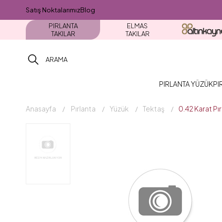
Satış Noktalarımız
Blog
PIRLANTA
ELMAS
TAKILAR
TAKILAR
PIRLANTA YÜZÜK
PI
Anasayfa
Pırlanta
Yüzük
Tektaş
0.42 Karat Pı