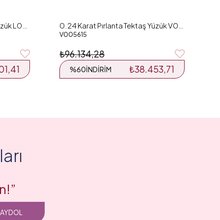
0.25 Karat Pırlanta Tektaş Yüzük L048470
0.24 Karat Pırlanta Tektaş Yüzük V005615
V005615
₺96.134,28
01,41
₺38.453,71
%60
İNDIRIM
arı
n!”
KAYDOL