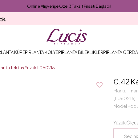
Online Alışverişe Özel 3 Taksit Fırsatı Başladı!
RLANTA KÜPE
PIRLANTA KOLYE
PIRLANTA BİLEKLİKLER
PIRLANTA GERDA
rlanta Tektaş Yüzük L060218
0.42 K
Marka
:
mar
(L060218)
Model Kod
Yüzük Ölçü