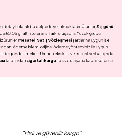
ri detaylı olarak bu belgede yer almaktadır. Ürünler,
3 iş günü
e ±0,05 gr altın toleransı farkı oluşabilir. Yüzük grubu
z ürünler,
Mesafeli Satış Sözleşmesi
şartlarına uygun ise,
dından, ödeme işlemi orijinal ödeme yönteminiz ile uygun
birlikte gönderilmelidir. Ürünün eksiksiz ve orijinal ambalajında
ası
tarafından
sigortalı kargo
ile size ulaşana kadar koruma
“Hızlı ve güvenilir kargo”