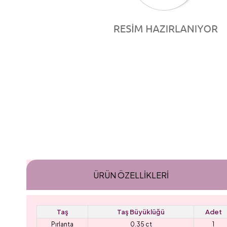
ÜRÜN ÖZELLIKLERI
Taş
Taş Büyüklüğü
Adet
Pırlanta
0.35 ct
1