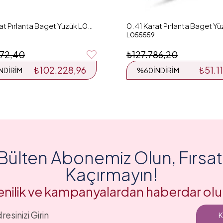
0.55 Karat Pırlanta Baget Yüzük L051634
L055559
72,40
₺127.786,20
₺102.228,96
₺51.1
İNDIRIM
%60
İNDIRIM
Bülten Abonemiz Olun, Fırsatl
Kaçırmayın!
enilik ve kampanyalardan haberdar olu