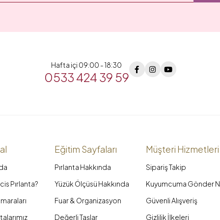
Hafta içi 09:00 - 18:30
0533 424 39 59
al
Eğitim Sayfaları
Müşteri Hizmetleri
da
Pırlanta Hakkında
Sipariş Takip
is Pırlanta?
Yüzük Ölçüsü Hakkında
Kuyumcuma Gönder N
maraları
Fuar & Organizasyon
Güvenli Alışveriş
talarımız
Değerli Taşlar
Gizlilik İlkeleri