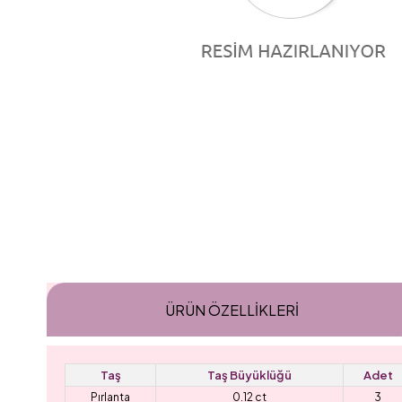
ÜRÜN ÖZELLIKLERI
Taş
Taş Büyüklüğü
Adet
Pırlanta
0.12 ct
3