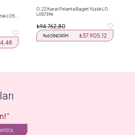
0.22 Karat Pırlanta Baget Yüzük L057396
L057396
0.41 Karat Pırlanta Baget Yüzük L055559
₺94.762,80
₺37.905,12
%60
İNDIRIM
14,48
arı
n!”
KAYDOL