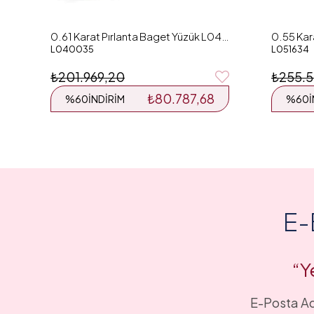
0.61 Karat Pırlanta Baget Yüzük L040035
L040035
L051634
₺201.969,20
₺255.5
₺80.787,68
%60
İNDIRIM
%60
E-
“Y