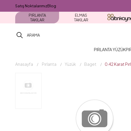
Satış Noktalarımız
Blog
PIRLANTA
ELMAS
TAKILAR
TAKILAR
PIRLANTA YÜZÜK
PI
Anasayfa
Pırlanta
Yüzük
Baget
0.42 Karat Pı