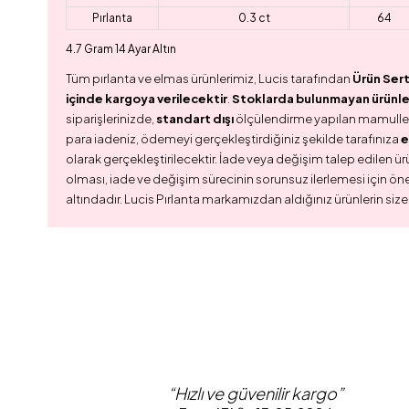
Pırlanta
0.3 ct
64
4.7 Gram 14 Ayar Altın
Tüm pırlanta ve elmas ürünlerimiz, Lucis tarafından
Ürün Sert
içinde kargoya verilecektir
.
Stoklarda bulunmayan ürünler,
siparişlerinizde,
standart dışı
ölçülendirme yapılan mamull
para iadeniz, ödemeyi gerçekleştirdiğiniz şekilde tarafınıza
e
olarak gerçekleştirilecektir. İade veya değişim talep edilen ürü
olması, iade ve değişim sürecinin sorunsuz ilerlemesi için ön
altındadır. Lucis Pırlanta markamızdan aldığınız ürünlerin size
“Hızlı ve güvenilir kargo”