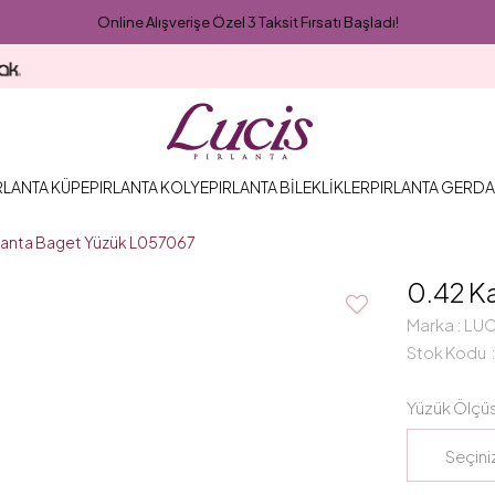
Online Alışverişe Özel 3 Taksit Fırsatı Başladı!
RLANTA KÜPE
PIRLANTA KOLYE
PIRLANTA BİLEKLİKLER
PIRLANTA GERDA
rlanta Baget Yüzük L057067
0.42 K
Marka
:
LUC
Stok Kodu
Yüzük Ölçü