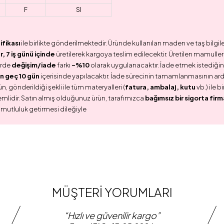
F
SI
ifikası
ile birlikte gönderilmektedir. Üründe kullanılan maden ve taş bilgile
 7 iş günü içinde
üretilerek kargoya teslim edilecektir. Üretilen mamullerd
erde
değişim/iade
farkı
-%10
olarak uygulanacaktır. İade etmek istediğini
n geç 10 gün
içerisinde yapılacaktır. İade sürecinin tamamlanmasının ar
n, gönderildiği şekli ile tüm materyalleri (
fatura, ambalaj, kutu
vb.) ile 
emlidir. Satın almış olduğunuz ürün, tarafımızca
bağımsız bir sigorta firm
 mutluluk getirmesi dileğiyle
MÜŞTERİ YORUMLARI
“Hızlı ve güvenilir kargo”