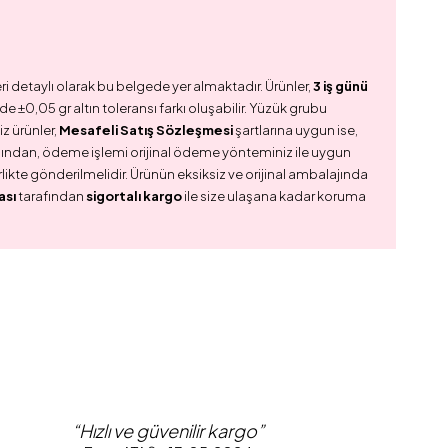
ri detaylı olarak bu belgede yer almaktadır. Ürünler,
3 iş günü
e ±0,05 gr altın toleransı farkı oluşabilir. Yüzük grubu
z ürünler,
Mesafeli Satış Sözleşmesi
şartlarına uygun ise,
dından, ödeme işlemi orijinal ödeme yönteminiz ile uygun
birlikte gönderilmelidir. Ürünün eksiksiz ve orijinal ambalajında
ası
tarafından
sigortalı kargo
ile size ulaşana kadar koruma
“Hızlı ve güvenilir kargo”