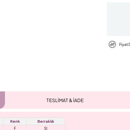
Fiyat
TESLİMAT & İADE
Renk
Berraklık
F
SI