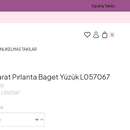
Sipariş Takibi
0
NLIK
ELMAS TAKILAR
arat Pırlanta Baget Yüzük L057067
IS
L057067
sü