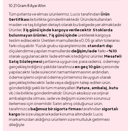
10.21 Gram 8 Ayar Altın
Tüm pırlanta ve elmas ürünlerimiz, Lucis tarafından
Ürün
Sertifikası
ile birlikte gönderilmektedir. Üründe kullanılan
maden ve taş bilgileri detaylı olarak bu belgede yer almaktadır.
Ürünler,
3 iş günü içinde kargoya verilecektir
.
Stoklarda
bulunmayan ürünler, 7 iş günü içinde
üretilerek kargoya
teslim edilecektir. Üretilen mamullerde ±0,05 gr altın toleransı
farkı oluşabilir. Yüzük grubu siparişlerinizde,
standart dışı
ölçülendirme yapılan mamullerde
değişim/iade
farkı
-%10
olarak uygulanacaktır. İade etmek istediğiniz ürünler,
Mesafeli
Satış Sözleşmesi
şartlarına uygun ise, para iadeniz, ödemeyi
gerçekleştirdiğiniz şekilde tarafınıza
en geç 10 gün
içerisinde
yapılacaktır. İade sürecinin tamamlanmasının ardından,
ödeme işlemi orijinal ödeme yönteminiz ile uygun olarak
gerçekleştirilecektir. İade veya değişim talep edilen ürün,
gönderildiği şekli ile tüm materyalleri (
fatura, ambalaj, kutu
vb.) ile birlikte gönderilmelidir. Ürünün eksiksiz ve orijinal
ambalajında olması, iade ve değişim sürecinin sorunsuz
ilerlemesi için önemlidir. Satın almış olduğunuz ürün,
tarafımızca
bağımsız bir sigorta firması
tarafından
sigortalı
kargo
ile size ulaşana kadar koruma altındadır. Lucis
markamızdan aldığınız ürünlerin size mutluluk getirmesi
dileğiyle