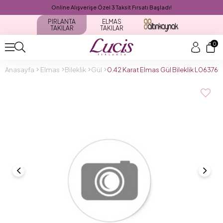
Online Alışverişe Özel 3 Taksit Fırsatı Başladı!
PIRLANTA
ELMAS
TAKILAR
TAKILAR
0
Anasayfa
Elmas
Bileklik
Gül
0.42 Karat Elmas Gül Bileklik L063760