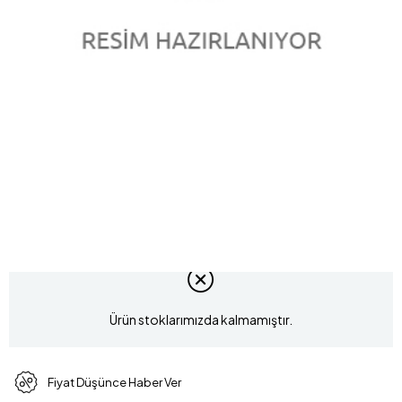
0.42 Karat Elmas Gül Bileklik L063760
Marka
:
LUCIS
(L063760)
Model Kodu
KPC0268
Ürün stoklarımızda kalmamıştır.
Fiyat Düşünce Haber Ver