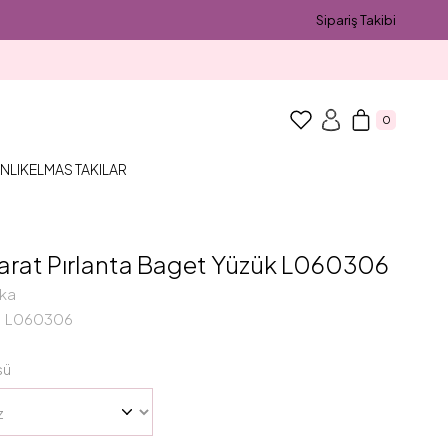
Sipariş Takibi
0
NLIK
ELMAS TAKILAR
arat Pırlanta Baget Yüzük L060306
ka
L060306
sü