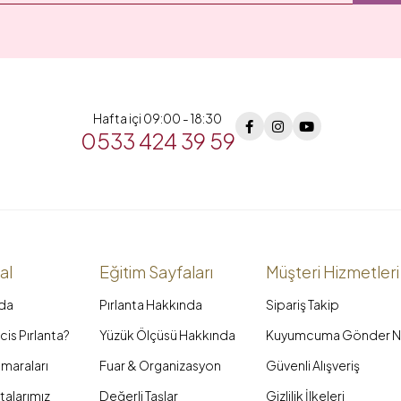
Hafta içi 09:00 - 18:30
0533 424 39 59
al
Eğitim Sayfaları
Müşteri Hizmetleri
da
Pırlanta Hakkında
Sipariş Takip
is Pırlanta?
Yüzük Ölçüsü Hakkında
Kuyumcuma Gönder N
maraları
Fuar & Organizasyon
Güvenli Alışveriş
talarımız
Değerli Taşlar
Gizlilik İlkeleri