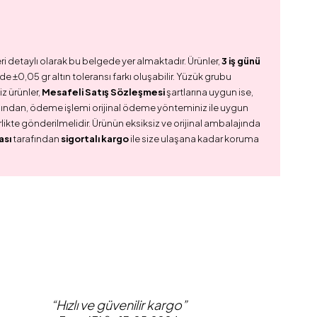
ri detaylı olarak bu belgede yer almaktadır. Ürünler,
3 iş günü
e ±0,05 gr altın toleransı farkı oluşabilir. Yüzük grubu
z ürünler,
Mesafeli Satış Sözleşmesi
şartlarına uygun ise,
dından, ödeme işlemi orijinal ödeme yönteminiz ile uygun
birlikte gönderilmelidir. Ürünün eksiksiz ve orijinal ambalajında
ası
tarafından
sigortalı kargo
ile size ulaşana kadar koruma
“Hızlı ve güvenilir kargo”