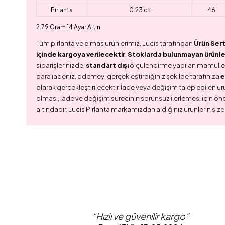
Pırlanta
0.23 ct
46
2.79 Gram 14 Ayar Altın
Tüm pırlanta ve elmas ürünlerimiz, Lucis tarafından
Ürün Sert
içinde kargoya verilecektir
.
Stoklarda bulunmayan ürünler,
siparişlerinizde,
standart dışı
ölçülendirme yapılan mamull
para iadeniz, ödemeyi gerçekleştirdiğiniz şekilde tarafınıza
e
olarak gerçekleştirilecektir. İade veya değişim talep edilen ürü
olması, iade ve değişim sürecinin sorunsuz ilerlemesi için ön
altındadır. Lucis Pırlanta markamızdan aldığınız ürünlerin size
“Hızlı ve güvenilir kargo”