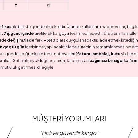
F
SI
ifikası
ile birlikte gönderilmektedir. Üründe kullanılan maden ve taş bilgile
 7 iş günü içinde
üretilerek kargoya teslim edilecektir. Üretilen mamullerd
erde
değişim/iade
farkı
-%10
olarak uygulanacaktır. İade etmek istediğini
n geç 10 gün
içerisinde yapılacaktır. İade sürecinin tamamlanmasının ar
n, gönderildiği şekli ile tüm materyalleri (
fatura, ambalaj, kutu
vb.) ile 
emlidir. Satın almış olduğunuz ürün, tarafımızca
bağımsız bir sigorta firm
 mutluluk getirmesi dileğiyle
MÜŞTERİ YORUMLARI
“Hızlı ve güvenilir kargo”