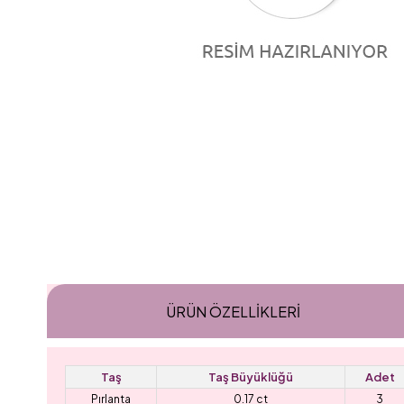
ÜRÜN ÖZELLIKLERI
Taş
Taş Büyüklüğü
Adet
Pırlanta
0.17 ct
3