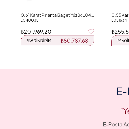
0.61 Karat Pırlanta Baget Yüzük L040035
L040035
L051634
₺201.969,20
₺255.5
₺80.787,68
%60
İNDIRIM
%60
E-
“Y