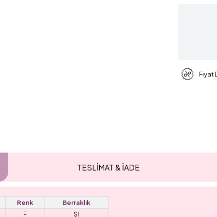
Fiyat
TESLİMAT & İADE
Renk
Berraklık
F
SI