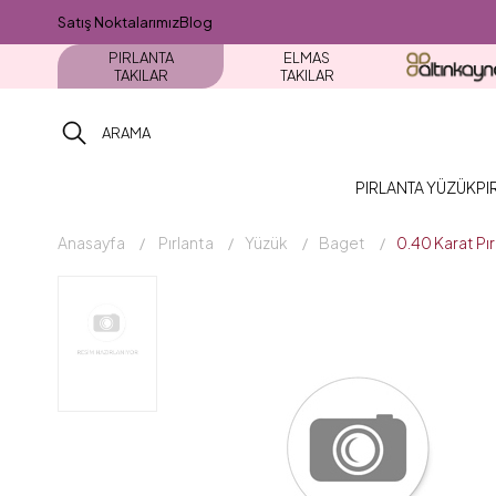
Satış Noktalarımız
Blog
PIRLANTA
ELMAS
TAKILAR
TAKILAR
PIRLANTA YÜZÜK
PI
Anasayfa
Pırlanta
Yüzük
Baget
0.40 Karat P