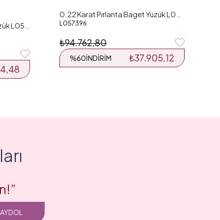
0.22 Karat Pırlanta Baget Yüzük L057396
L057396
0.41 Karat Pırlanta Baget Yüzük L055559
₺94.762,80
₺37.905,12
%60
İNDIRIM
14,48
arı
n!”
KAYDOL