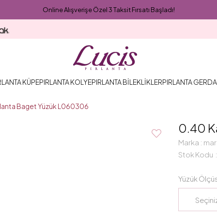
Online Alışverişe Özel 3 Taksit Fırsatı Başladı!
RLANTA KÜPE
PIRLANTA KOLYE
PIRLANTA BİLEKLİKLER
PIRLANTA GERDA
ırlanta Baget Yüzük L060306
0.40 K
Marka
:
mar
Stok Kodu
Yüzük Ölçü