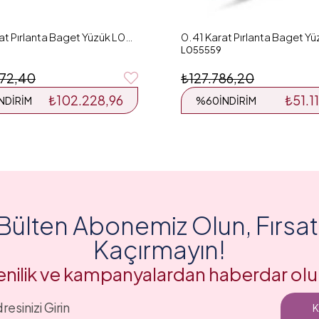
0.55 Karat Pırlanta Baget Yüzük L051634
L055559
72,40
₺127.786,20
₺102.228,96
₺51.1
İNDIRIM
%60
İNDIRIM
Bülten Abonemiz Olun, Fırsatl
Kaçırmayın!
enilik ve kampanyalardan haberdar olu