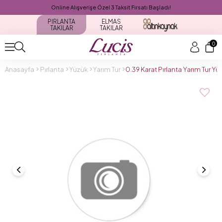
Online Alışverişe Özel 3 Taksit Fırsatı Başladı!
PIRLANTA
ELMAS
TAKILAR
TAKILAR
0
Anasayfa
Pırlanta
Yüzük
Yarım Tur
0.39 Karat Pırlanta Yarım Tur Y