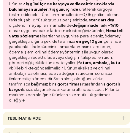
Ürünler,
3 iş günü içinde kargoya verilecektir
.
Stoklarda
bulunmayan ürünler, 7 iş günü içinde
üretilerek kargoya
teslim edilecektir. Üretilen mamullerde ±0,05 gr altın toleransı
farkı oluşabilir. Yüzük grubu siparişlerinizde,
standart dışı
ölçülendirme yapılan mamullerde
değişim/iade
farkı
-%10
olarak uygulanacaktır. İade etmek istediğiniz ürünler,
Mesafeli
Satış Sözleşmesi
şartlarına uygun ise, para iadeniz, ödemeyi
gerçekleştirdiğiniz şekilde tarafınıza
en geç 10 gün
içerisinde
yapılacaktır. İade sürecinin tamamlanmasının ardından,
ödeme işlemi orijinal ödeme yönteminiz ile uygun olarak
gerçekleştirilecektir. İade veya değişim talep edilen ürün,
gönderildiği şekli ile tüm materyalleri (
fatura, ambalaj, kutu
vb.) ile birlikte gönderilmelidir. Ürünün eksiksiz ve orijinal
ambalajında olması, iade ve değişim sürecinin sorunsuz
ilerlemesi için önemlidir. Satın almış olduğunuz ürün,
tarafımızca
bağımsız bir sigorta firması
tarafından
sigortalı
kargo
ile size ulaşana kadar koruma altındadır. Lucis Pırlanta
markamızdan aldığınız ürünlerin size mutluluk getirmesi
dileğiyle
TESLİMAT & İADE