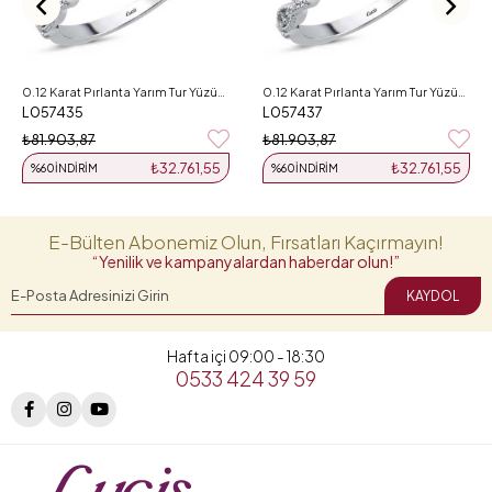
0.12 Karat Pırlanta Yarım Tur Yüzük L057435
0.12 Karat Pırlanta Yarım Tur Yüzük L057437
L057435
L057437
₺81.903,87
₺81.903,87
₺32.761,55
₺32.761,55
%60
İNDIRIM
%60
İNDIRIM
E-Bülten Abonemiz Olun, Fırsatları Kaçırmayın!
“Yenilik ve kampanyalardan haberdar olun!”
KAYDOL
Hafta içi 09:00 - 18:30
0533 424 39 59