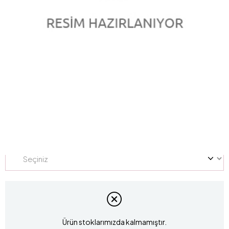
0.39 Karat Pırlanta Yarım Tur Yüzük L049441
Marka
:
LUCIS
Stok Kodu
L049441
Yüzük Ölçüsü
Ürün stoklarımızda kalmamıştır.