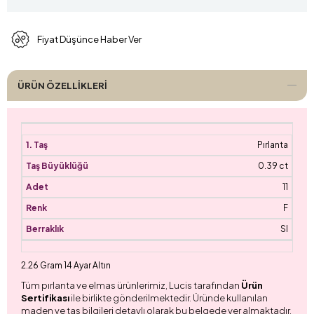
Fiyat Düşünce Haber Ver
ÜRÜN ÖZELLIKLERI
Pırlanta
0.39 ct
11
F
SI
2.26 Gram 14 Ayar Altın
Tüm pırlanta ve elmas ürünlerimiz, Lucis tarafından
Ürün
Sertifikası
ile birlikte gönderilmektedir. Üründe kullanılan
maden ve taş bilgileri detaylı olarak bu belgede yer almaktadır.