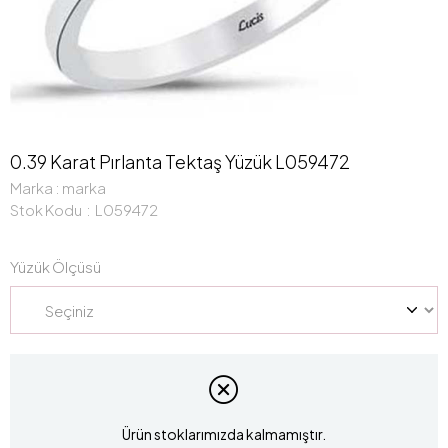
0.39 Karat Pırlanta Tektaş Yüzük L059472
Marka
:
marka
Stok Kodu
L059472
Yüzük Ölçüsü
Ürün stoklarımızda kalmamıştır.