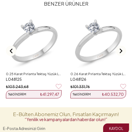
BENZER ÜRÜNLER
0.25 Karat Pırlanta Tektaş Yüzük L048125
0.26 Karat Pırlanta Tektaş Yüzük L048126
L048125
L048126
₺103.243,68
₺101.331,76
₺41.297,47
₺40.532,70
%60
İNDIRIM
%60
İNDIRIM
E-Bülten Abonemiz Olun, Fırsatları Kaçırmayın!
“Yenilik ve kampanyalardan haberdar olun!”
KAYDOL