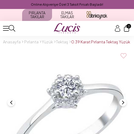
Online Alışverişe Özel 3 Taksit Fırsatı Başladı!
PIRLANTA
ELMAS
TAKILAR
TAKILAR
0
Anasayfa
Pırlanta
Yüzük
Tektaş
0.39 Karat Pırlanta Tektaş Yüzük