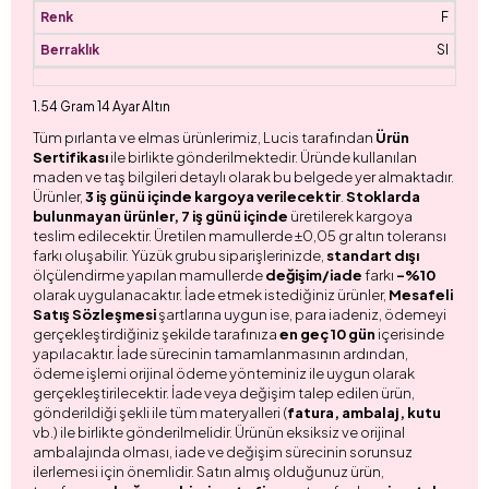
F
SI
1.54 Gram 14 Ayar Altın
Tüm pırlanta ve elmas ürünlerimiz, Lucis tarafından
Ürün
Sertifikası
ile birlikte gönderilmektedir. Üründe kullanılan
maden ve taş bilgileri detaylı olarak bu belgede yer almaktadır.
Ürünler,
3 iş günü içinde kargoya verilecektir
.
Stoklarda
bulunmayan ürünler, 7 iş günü içinde
üretilerek kargoya
teslim edilecektir. Üretilen mamullerde ±0,05 gr altın toleransı
farkı oluşabilir. Yüzük grubu siparişlerinizde,
standart dışı
ölçülendirme yapılan mamullerde
değişim/iade
farkı
-%10
olarak uygulanacaktır. İade etmek istediğiniz ürünler,
Mesafeli
Satış Sözleşmesi
şartlarına uygun ise, para iadeniz, ödemeyi
gerçekleştirdiğiniz şekilde tarafınıza
en geç 10 gün
içerisinde
yapılacaktır. İade sürecinin tamamlanmasının ardından,
ödeme işlemi orijinal ödeme yönteminiz ile uygun olarak
gerçekleştirilecektir. İade veya değişim talep edilen ürün,
gönderildiği şekli ile tüm materyalleri (
fatura, ambalaj, kutu
vb.) ile birlikte gönderilmelidir. Ürünün eksiksiz ve orijinal
ambalajında olması, iade ve değişim sürecinin sorunsuz
ilerlemesi için önemlidir. Satın almış olduğunuz ürün,