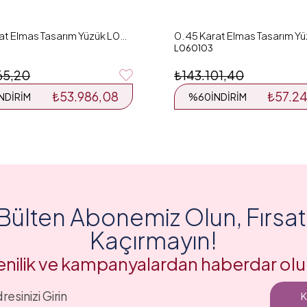
0.68 Karat Elmas Tasarım Yüzük L059741
L060103
65,20
₺143.101,40
₺53.986,08
₺57.2
İNDIRIM
%60
İNDIRIM
Bülten Abonemiz Olun, Fırsatl
Kaçırmayın!
enilik ve kampanyalardan haberdar olu