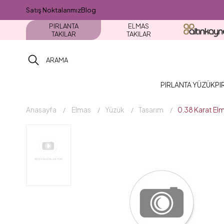
Satış Noktalarımız
Blog
PIRLANTA
ELMAS
TAKILAR
TAKILAR
PIRLANTA YÜZÜK
PI
Anasayfa
Elmas
Yüzük
Tasarım
0.38 Karat El