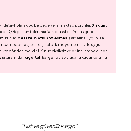
ri detaylı olarak bu belgede yer almaktadır. Ürünler,
3 iş günü
e ±0,05 gr altın toleransı farkı oluşabilir. Yüzük grubu
z ürünler,
Mesafeli Satış Sözleşmesi
şartlarına uygun ise,
dından, ödeme işlemi orijinal ödeme yönteminiz ile uygun
birlikte gönderilmelidir. Ürünün eksiksiz ve orijinal ambalajında
ası
tarafından
sigortalı kargo
ile size ulaşana kadar koruma
“Hızlı ve güvenilir kargo”