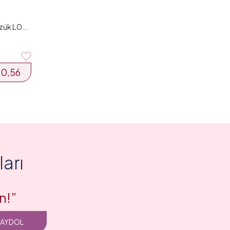
0.45 Karat Elmas Tasarım Yüzük L060103
40,56
arı
n!”
KAYDOL