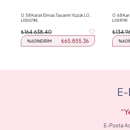
0.58 Karat Elmas Tasarım Yüzük L050785
L050785
L059741
₺164.638,40
₺134.9
₺65.855,36
%60
İNDIRIM
%60
E-
“Y