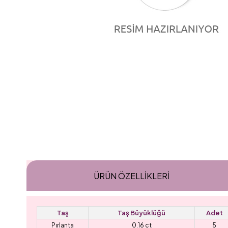
ÜRÜN ÖZELLIKLERI
Taş
Taş Büyüklüğü
Adet
Pırlanta
0.16 ct
5