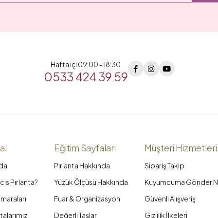
Hafta içi 09:00 - 18:30
0533 424 39 59
al
Eğitim Sayfaları
Müşteri Hizmetleri
da
Pırlanta Hakkında
Sipariş Takip
is Pırlanta?
Yüzük Ölçüsü Hakkında
Kuyumcuma Gönder N
maraları
Fuar & Organizasyon
Güvenli Alışveriş
talarımız
Değerli Taşlar
Gizlilik İlkeleri