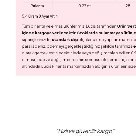
Pırlanta
0.22 ct
28
5.4 Gram 8 Ayar Altın
Tüm pırlanta ve elmas ürünlerimiz, Lucis tarafından
Ürün Sert
içinde kargoya verilecektir
.
Stoklarda bulunmayan ürünler,
siparişlerinizde,
standart dışı
ölçülendirme yapılan mamull
para iadeniz, ödemeyi gerçekleştirdiğiniz şekilde tarafınıza
e
olarak gerçekleştirilecektir. İade veya değişim talep edilen ürü
olması, iade ve değişim sürecinin sorunsuz ilerlemesi için ön
altındadır. Lucis Pırlanta markamızdan aldığınız ürünlerin size
“Hızlı ve güvenilir kargo”