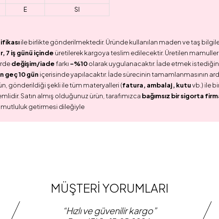
E
SI
ifikası
ile birlikte gönderilmektedir. Üründe kullanılan maden ve taş bilgile
 7 iş günü içinde
üretilerek kargoya teslim edilecektir. Üretilen mamullerd
erde
değişim/iade
farkı
-%10
olarak uygulanacaktır. İade etmek istediğini
n geç 10 gün
içerisinde yapılacaktır. İade sürecinin tamamlanmasının ar
n, gönderildiği şekli ile tüm materyalleri (
fatura, ambalaj, kutu
vb.) ile 
emlidir. Satın almış olduğunuz ürün, tarafımızca
bağımsız bir sigorta firm
 mutluluk getirmesi dileğiyle
MÜŞTERİ YORUMLARI
“Hızlı ve güvenilir kargo”