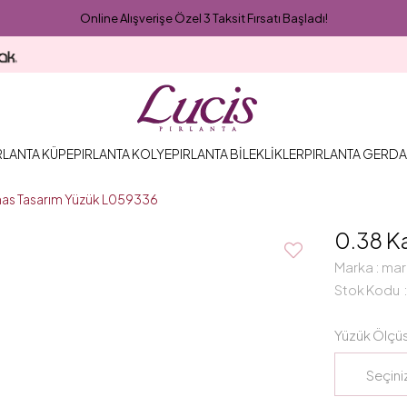
Online Alışverişe Özel 3 Taksit Fırsatı Başladı!
RLANTA KÜPE
PIRLANTA KOLYE
PIRLANTA BİLEKLİKLER
PIRLANTA GERDA
mas Tasarım Yüzük L059336
0.38 K
Marka
:
mar
Stok Kodu
Yüzük Ölçü