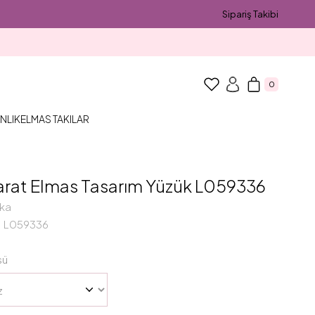
Sipariş Takibi
0
NLIK
ELMAS TAKILAR
arat Elmas Tasarım Yüzük L059336
ka
L059336
sü