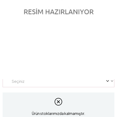
0.36 Karat Pırlanta Yarım Tur Yüzük L054267
Marka
:
LUCIS
Stok Kodu
L054267
Yüzük Ölçüsü
Ürün stoklarımızda kalmamıştır.