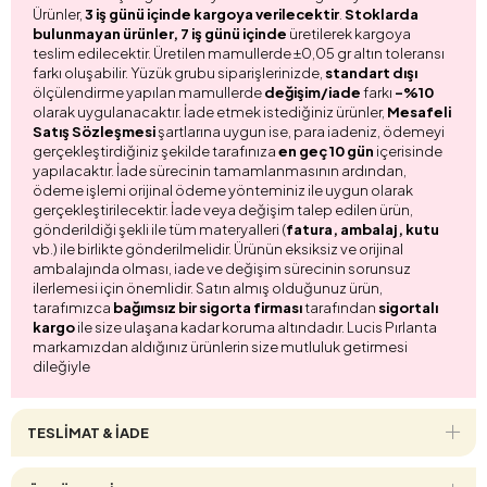
Ürünler,
3 iş günü içinde kargoya verilecektir
.
Stoklarda
bulunmayan ürünler, 7 iş günü içinde
üretilerek kargoya
teslim edilecektir. Üretilen mamullerde ±0,05 gr altın toleransı
farkı oluşabilir. Yüzük grubu siparişlerinizde,
standart dışı
ölçülendirme yapılan mamullerde
değişim/iade
farkı
-%10
olarak uygulanacaktır. İade etmek istediğiniz ürünler,
Mesafeli
Satış Sözleşmesi
şartlarına uygun ise, para iadeniz, ödemeyi
gerçekleştirdiğiniz şekilde tarafınıza
en geç 10 gün
içerisinde
yapılacaktır. İade sürecinin tamamlanmasının ardından,
ödeme işlemi orijinal ödeme yönteminiz ile uygun olarak
gerçekleştirilecektir. İade veya değişim talep edilen ürün,
gönderildiği şekli ile tüm materyalleri (
fatura, ambalaj, kutu
vb.) ile birlikte gönderilmelidir. Ürünün eksiksiz ve orijinal
ambalajında olması, iade ve değişim sürecinin sorunsuz
ilerlemesi için önemlidir. Satın almış olduğunuz ürün,
tarafımızca
bağımsız bir sigorta firması
tarafından
sigortalı
kargo
ile size ulaşana kadar koruma altındadır. Lucis Pırlanta
markamızdan aldığınız ürünlerin size mutluluk getirmesi
dileğiyle
TESLİMAT & İADE