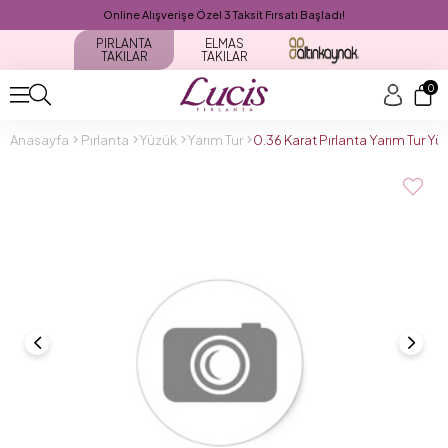
Online Alışverişe Özel 3 Taksit Fırsatı Başladı!
PIRLANTA
ELMAS
TAKILAR
TAKILAR
0
Anasayfa
Pırlanta
Yüzük
Yarım Tur
0.36 Karat Pırlanta Yarım Tur Y