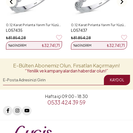
0.12 Karat Pırlanta Yarım Tur Yüzük L057435
0.12 Karat Pırlanta Yarım Tur Yüzük L057437
L057435
L057437
₺81.854,28
₺81.854,28
₺32.741,71
₺32.741,71
%60
İNDIRIM
%60
İNDIRIM
E-Bülten Abonemiz Olun, Fırsatları Kaçırmayın!
“Yenilik ve kampanyalardan haberdar olun!”
KAYDOL
Hafta içi 09:00 - 18:30
0533 424 39 59