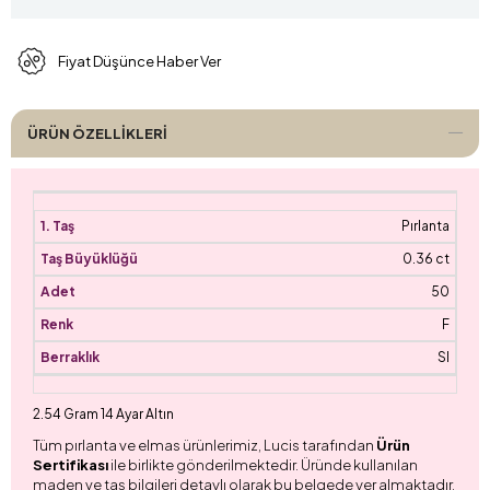
Fiyat Düşünce Haber Ver
ÜRÜN ÖZELLIKLERI
Pırlanta
0.36 ct
50
F
SI
2.54 Gram 14 Ayar Altın
Tüm pırlanta ve elmas ürünlerimiz, Lucis tarafından
Ürün
Sertifikası
ile birlikte gönderilmektedir. Üründe kullanılan
maden ve taş bilgileri detaylı olarak bu belgede yer almaktadır.