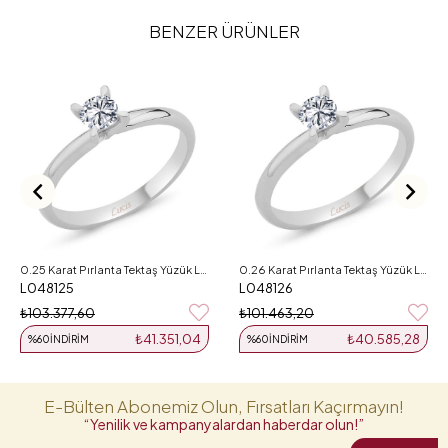
BENZER ÜRÜNLER
0.25 Karat Pırlanta Tektaş Yüzük L048125
0.26 Karat Pırlanta Tektaş Yüzük L048126
L048125
L048126
₺103.377,60
₺101.463,20
₺41.351,04
₺40.585,28
%60
İNDIRIM
%60
İNDIRIM
E-Bülten Abonemiz Olun, Fırsatları Kaçırmayın!
“Yenilik ve kampanyalardan haberdar olun!”