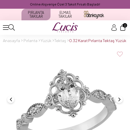
Online Alışverişe Özel 3 Taksit Fırsatı Başladı!
PIRLANTA
ELMAS
TAKILAR
TAKILAR
0
Anasayfa
Pırlanta
Yüzük
Tektaş
0.32 Karat Pırlanta Tektaş Yüzük 