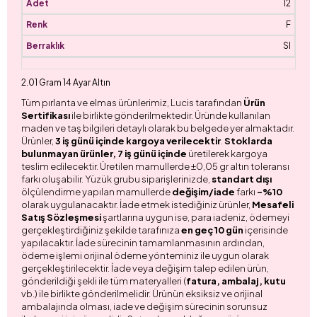
12
F
SI
2.01 Gram 14 Ayar Altın
Tüm pırlanta ve elmas ürünlerimiz, Lucis tarafından
Ürün
Sertifikası
ile birlikte gönderilmektedir. Üründe kullanılan
maden ve taş bilgileri detaylı olarak bu belgede yer almaktadır.
Ürünler,
3 iş günü içinde kargoya verilecektir
.
Stoklarda
bulunmayan ürünler, 7 iş günü içinde
üretilerek kargoya
teslim edilecektir. Üretilen mamullerde ±0,05 gr altın toleransı
farkı oluşabilir. Yüzük grubu siparişlerinizde,
standart dışı
ölçülendirme yapılan mamullerde
değişim/iade
farkı
-%10
olarak uygulanacaktır. İade etmek istediğiniz ürünler,
Mesafeli
Satış Sözleşmesi
şartlarına uygun ise, para iadeniz, ödemeyi
gerçekleştirdiğiniz şekilde tarafınıza
en geç 10 gün
içerisinde
yapılacaktır. İade sürecinin tamamlanmasının ardından,
ödeme işlemi orijinal ödeme yönteminiz ile uygun olarak
gerçekleştirilecektir. İade veya değişim talep edilen ürün,
gönderildiği şekli ile tüm materyalleri (
fatura, ambalaj, kutu
vb.) ile birlikte gönderilmelidir. Ürünün eksiksiz ve orijinal
ambalajında olması, iade ve değişim sürecinin sorunsuz