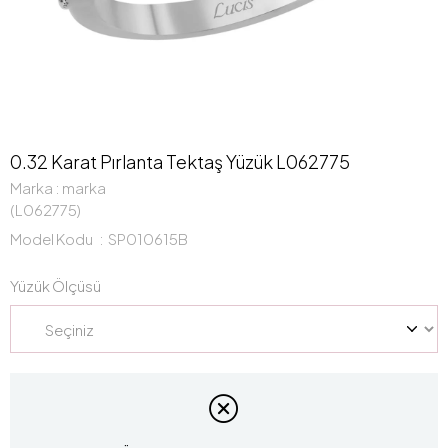
0.32 Karat Pırlanta Tektaş Yüzük L062775
Marka
:
marka
(L062775)
Model Kodu
SP010615B
Yüzük Ölçüsü