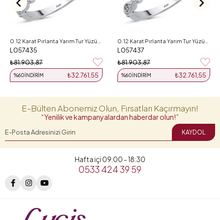
0.12 Karat Pırlanta Yarım Tur Yüzük L057435
0.12 Karat Pırlanta Yarım Tur Yüzük L057437
L057435
L057437
₺81.903,87
₺81.903,87
₺32.761,55
₺32.761,55
%60
İNDIRIM
%60
İNDIRIM
E-Bülten Abonemiz Olun, Fırsatları Kaçırmayın!
“Yenilik ve kampanyalardan haberdar olun!”
KAYDOL
Hafta içi 09:00 - 18:30
0533 424 39 59