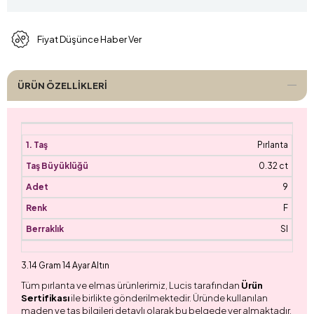
Fiyat Düşünce Haber Ver
ÜRÜN ÖZELLIKLERI
Pırlanta
0.32 ct
9
F
SI
3.14 Gram 14 Ayar Altın
Tüm pırlanta ve elmas ürünlerimiz, Lucis tarafından
Ürün
Sertifikası
ile birlikte gönderilmektedir. Üründe kullanılan
maden ve taş bilgileri detaylı olarak bu belgede yer almaktadır.