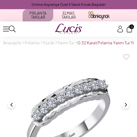
Online Alışverişe Özel 3 Taksit Fırsatı Başladı!
PIRLANTA
ELMAS
TAKILAR
TAKILAR
0
Anasayfa
Pırlanta
Yüzük
Yarım Tur
0.32 Karat Pırlanta Yarım Tur 