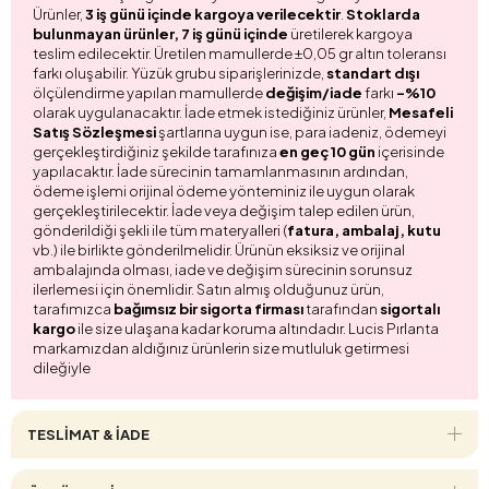
Ürünler,
3 iş günü içinde kargoya verilecektir
.
Stoklarda
bulunmayan ürünler, 7 iş günü içinde
üretilerek kargoya
teslim edilecektir. Üretilen mamullerde ±0,05 gr altın toleransı
farkı oluşabilir. Yüzük grubu siparişlerinizde,
standart dışı
ölçülendirme yapılan mamullerde
değişim/iade
farkı
-%10
olarak uygulanacaktır. İade etmek istediğiniz ürünler,
Mesafeli
Satış Sözleşmesi
şartlarına uygun ise, para iadeniz, ödemeyi
gerçekleştirdiğiniz şekilde tarafınıza
en geç 10 gün
içerisinde
yapılacaktır. İade sürecinin tamamlanmasının ardından,
ödeme işlemi orijinal ödeme yönteminiz ile uygun olarak
gerçekleştirilecektir. İade veya değişim talep edilen ürün,
gönderildiği şekli ile tüm materyalleri (
fatura, ambalaj, kutu
vb.) ile birlikte gönderilmelidir. Ürünün eksiksiz ve orijinal
ambalajında olması, iade ve değişim sürecinin sorunsuz
ilerlemesi için önemlidir. Satın almış olduğunuz ürün,
tarafımızca
bağımsız bir sigorta firması
tarafından
sigortalı
kargo
ile size ulaşana kadar koruma altındadır. Lucis Pırlanta
markamızdan aldığınız ürünlerin size mutluluk getirmesi
dileğiyle
TESLİMAT & İADE