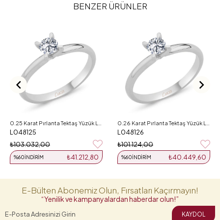
BENZER ÜRÜNLER
0.25 Karat Pırlanta Tektaş Yüzük L048125
0.26 Karat Pırlanta Tektaş Yüzük L048126
L048125
L048126
₺103.032,00
₺101.124,00
₺41.212,80
₺40.449,60
%60
İNDIRIM
%60
İNDIRIM
E-Bülten Abonemiz Olun, Fırsatları Kaçırmayın!
“Yenilik ve kampanyalardan haberdar olun!”
KAYDOL