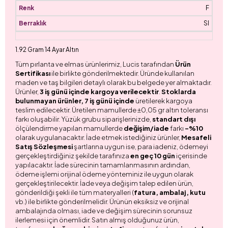
F
SI
1.92 Gram 14 Ayar Altın
Tüm pırlanta ve elmas ürünlerimiz, Lucis tarafından
Ürün
Sertifikası
ile birlikte gönderilmektedir. Üründe kullanılan
maden ve taş bilgileri detaylı olarak bu belgede yer almaktadır.
Ürünler,
3 iş günü içinde kargoya verilecektir
.
Stoklarda
bulunmayan ürünler, 7 iş günü içinde
üretilerek kargoya
teslim edilecektir. Üretilen mamullerde ±0,05 gr altın toleransı
farkı oluşabilir. Yüzük grubu siparişlerinizde,
standart dışı
ölçülendirme yapılan mamullerde
değişim/iade
farkı
-%10
olarak uygulanacaktır. İade etmek istediğiniz ürünler,
Mesafeli
Satış Sözleşmesi
şartlarına uygun ise, para iadeniz, ödemeyi
gerçekleştirdiğiniz şekilde tarafınıza
en geç 10 gün
içerisinde
yapılacaktır. İade sürecinin tamamlanmasının ardından,
ödeme işlemi orijinal ödeme yönteminiz ile uygun olarak
gerçekleştirilecektir. İade veya değişim talep edilen ürün,
gönderildiği şekli ile tüm materyalleri (
fatura, ambalaj, kutu
vb.) ile birlikte gönderilmelidir. Ürünün eksiksiz ve orijinal
ambalajında olması, iade ve değişim sürecinin sorunsuz
ilerlemesi için önemlidir. Satın almış olduğunuz ürün,