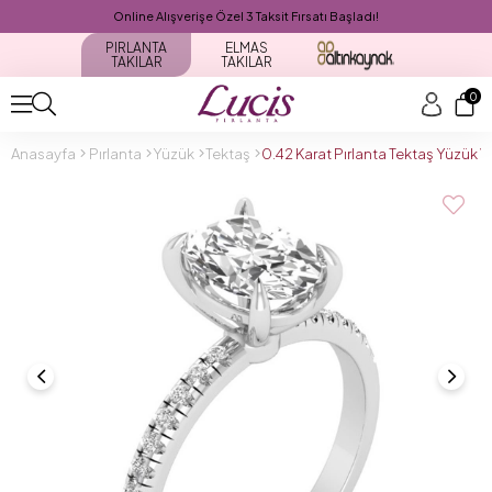
Online Alışverişe Özel 3 Taksit Fırsatı Başladı!
PIRLANTA
ELMAS
TAKILAR
TAKILAR
0
Anasayfa
Pırlanta
Yüzük
Tektaş
0.42 Karat Pırlanta Tektaş Yüzük