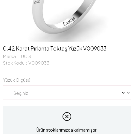
0.42 Karat Pırlanta Tektaş Yüzük V009033
Marka
:
LUCIS
Stok Kodu
V009033
Yüzük Ölçüsü
Ürün stoklarımızda kalmamıştır.