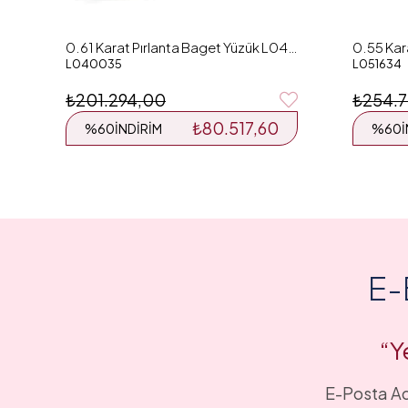
0.61 Karat Pırlanta Baget Yüzük L040035
L040035
L051634
₺201.294,00
₺254.7
₺80.517,60
%60
İNDIRIM
%60
E-
“Y