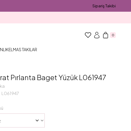
Sipariş Takibi
0
NLIK
ELMAS TAKILAR
rat Pırlanta Baget Yüzük L061947
ka
L061947
sü