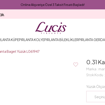
Online Alışverişe Özel 3 Taksit Fırsatı Başladı!
RLANTA KÜPE
PIRLANTA KOLYE
PIRLANTA BİLEKLİKLER
PIRLANTA GERDA
rlanta Baget Yüzük L061947
0.31 Ka
Marka
:
mar
Stok Kodu
Yüzük Ölçü