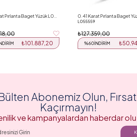
0.55 Karat Pırlanta Baget Yüzük L051634
L055559
18,00
₺127.359,00
₺101.887,20
₺50.9
İNDIRIM
%60
İNDIRIM
Bülten Abonemiz Olun, Fırsatl
Kaçırmayın!
enilik ve kampanyalardan haberdar olu