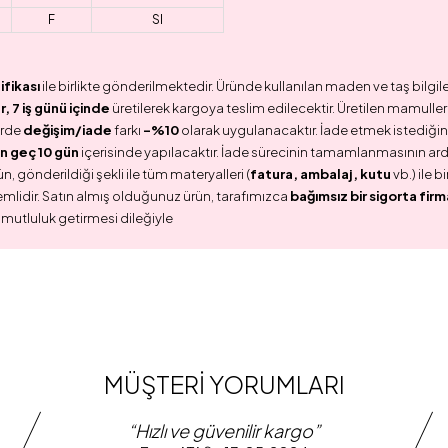
F
SI
ifikası
ile birlikte gönderilmektedir. Üründe kullanılan maden ve taş bilgile
 7 iş günü içinde
üretilerek kargoya teslim edilecektir. Üretilen mamullerd
erde
değişim/iade
farkı
-%10
olarak uygulanacaktır. İade etmek istediğini
n geç 10 gün
içerisinde yapılacaktır. İade sürecinin tamamlanmasının ar
n, gönderildiği şekli ile tüm materyalleri (
fatura, ambalaj, kutu
vb.) ile 
emlidir. Satın almış olduğunuz ürün, tarafımızca
bağımsız bir sigorta firm
 mutluluk getirmesi dileğiyle
MÜŞTERİ YORUMLARI
“Hızlı ve güvenilir kargo”