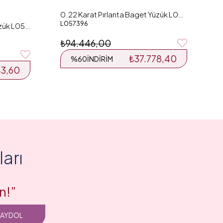
0.22 Karat Pırlanta Baget Yüzük L057396
L057396
0.41 Karat Pırlanta Baget Yüzük L055559
₺94.446,00
₺37.778,40
%60
İNDIRIM
43,60
arı
n!”
KAYDOL