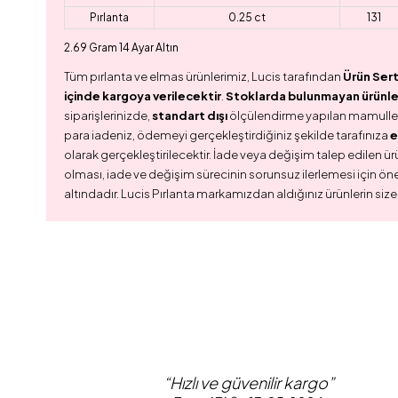
Pırlanta
0.25 ct
131
2.69 Gram 14 Ayar Altın
Tüm pırlanta ve elmas ürünlerimiz, Lucis tarafından
Ürün Sert
içinde kargoya verilecektir
.
Stoklarda bulunmayan ürünler,
siparişlerinizde,
standart dışı
ölçülendirme yapılan mamull
para iadeniz, ödemeyi gerçekleştirdiğiniz şekilde tarafınıza
e
olarak gerçekleştirilecektir. İade veya değişim talep edilen ürü
olması, iade ve değişim sürecinin sorunsuz ilerlemesi için ön
altındadır. Lucis Pırlanta markamızdan aldığınız ürünlerin size
“Hızlı ve güvenilir kargo”