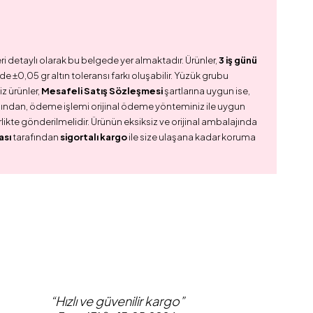
ri detaylı olarak bu belgede yer almaktadır. Ürünler,
3 iş günü
e ±0,05 gr altın toleransı farkı oluşabilir. Yüzük grubu
z ürünler,
Mesafeli Satış Sözleşmesi
şartlarına uygun ise,
dından, ödeme işlemi orijinal ödeme yönteminiz ile uygun
birlikte gönderilmelidir. Ürünün eksiksiz ve orijinal ambalajında
ası
tarafından
sigortalı kargo
ile size ulaşana kadar koruma
“Hızlı ve güvenilir kargo”