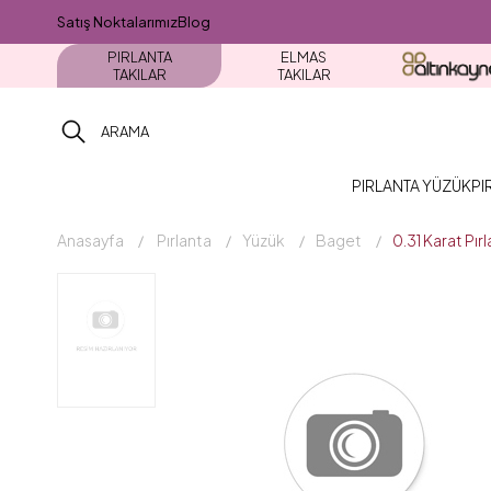
Satış Noktalarımız
Blog
PIRLANTA
ELMAS
TAKILAR
TAKILAR
PIRLANTA YÜZÜK
PI
Anasayfa
Pırlanta
Yüzük
Baget
0.31 Karat Pı