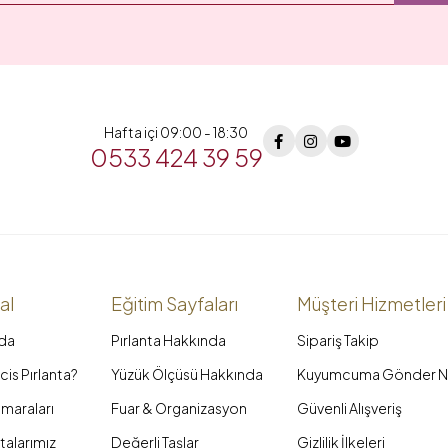
Hafta içi 09:00 - 18:30
0533 424 39 59
al
Eğitim Sayfaları
Müşteri Hizmetleri
da
Pırlanta Hakkında
Sipariş Takip
is Pırlanta?
Yüzük Ölçüsü Hakkında
Kuyumcuma Gönder N
maraları
Fuar & Organizasyon
Güvenli Alışveriş
talarımız
Değerli Taşlar
Gizlilik İlkeleri