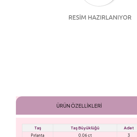
ÜRÜN ÖZELLIKLERI
Taş
Taş Büyüklüğü
Adet
Pırlanta
0.06 ct
3