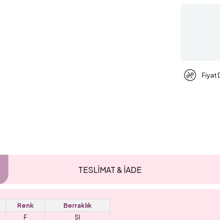
Fiyat
TESLİMAT & İADE
Renk
Berraklık
F
SI