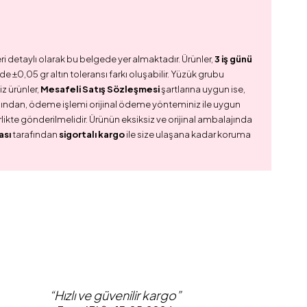
ri detaylı olarak bu belgede yer almaktadır. Ürünler,
3 iş günü
e ±0,05 gr altın toleransı farkı oluşabilir. Yüzük grubu
z ürünler,
Mesafeli Satış Sözleşmesi
şartlarına uygun ise,
dından, ödeme işlemi orijinal ödeme yönteminiz ile uygun
birlikte gönderilmelidir. Ürünün eksiksiz ve orijinal ambalajında
ası
tarafından
sigortalı kargo
ile size ulaşana kadar koruma
“Hızlı ve güvenilir kargo”