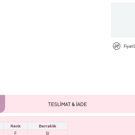
Fiyat
TESLİMAT & İADE
Renk
Berraklık
F
SI