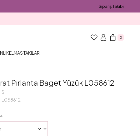
Sipariş Takibi
0
NLIK
ELMAS TAKILAR
rat Pırlanta Baget Yüzük L058612
IS
L058612
sü