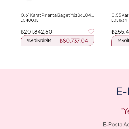
0.61 Karat Pırlanta Baget Yüzük L040035
L040035
L051634
₺201.842,60
₺255.4
₺80.737,04
%60
İNDIRIM
%60
E-
“Y