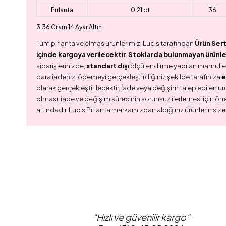
Pırlanta
0.21 ct
36
3.36 Gram 14 Ayar Altın
Tüm pırlanta ve elmas ürünlerimiz, Lucis tarafından
Ürün Sert
içinde kargoya verilecektir
.
Stoklarda bulunmayan ürünler,
siparişlerinizde,
standart dışı
ölçülendirme yapılan mamull
para iadeniz, ödemeyi gerçekleştirdiğiniz şekilde tarafınıza
e
olarak gerçekleştirilecektir. İade veya değişim talep edilen ürü
olması, iade ve değişim sürecinin sorunsuz ilerlemesi için ön
altındadır. Lucis Pırlanta markamızdan aldığınız ürünlerin size
“Hızlı ve güvenilir kargo”