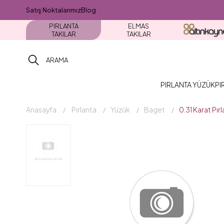
Satış Noktalarımız
Blog
PIRLANTA
ELMAS
TAKILAR
TAKILAR
PIRLANTA YÜZÜK
PI
Anasayfa
Pırlanta
Yüzük
Baget
0.31 Karat Pı