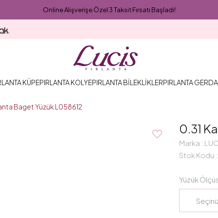
Online Alışverişe Özel 3 Taksit Fırsatı Başladı!
RLANTA KÜPE
PIRLANTA KOLYE
PIRLANTA BİLEKLİKLER
PIRLANTA GERDA
rlanta Baget Yüzük L058612
0.31 Ka
Marka
:
LUC
Stok Kodu
Yüzük Ölçü