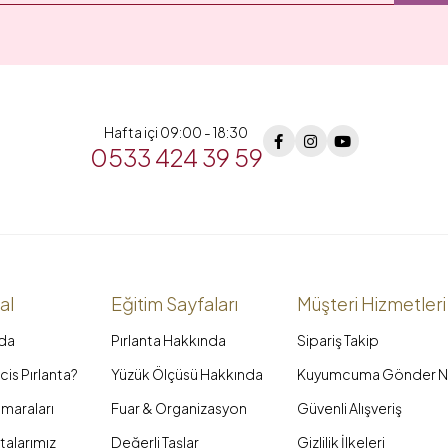
Hafta içi 09:00 - 18:30
0533 424 39 59
al
Eğitim Sayfaları
Müşteri Hizmetleri
da
Pırlanta Hakkında
Sipariş Takip
is Pırlanta?
Yüzük Ölçüsü Hakkında
Kuyumcuma Gönder N
maraları
Fuar & Organizasyon
Güvenli Alışveriş
talarımız
Değerli Taşlar
Gizlilik İlkeleri