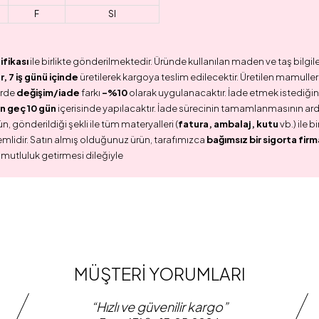
F
SI
ifikası
ile birlikte gönderilmektedir. Üründe kullanılan maden ve taş bilgile
 7 iş günü içinde
üretilerek kargoya teslim edilecektir. Üretilen mamullerd
erde
değişim/iade
farkı
-%10
olarak uygulanacaktır. İade etmek istediğini
n geç 10 gün
içerisinde yapılacaktır. İade sürecinin tamamlanmasının ar
n, gönderildiği şekli ile tüm materyalleri (
fatura, ambalaj, kutu
vb.) ile 
emlidir. Satın almış olduğunuz ürün, tarafımızca
bağımsız bir sigorta firm
 mutluluk getirmesi dileğiyle
MÜŞTERİ YORUMLARI
“Hızlı ve güvenilir kargo”