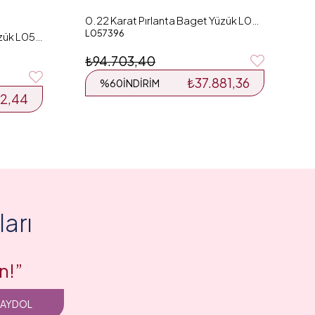
0.22 Karat Pırlanta Baget Yüzük L057396
L057396
0.41 Karat Pırlanta Baget Yüzük L055559
₺94.703,40
₺37.881,36
%60
İNDIRIM
82,44
arı
n!”
KAYDOL