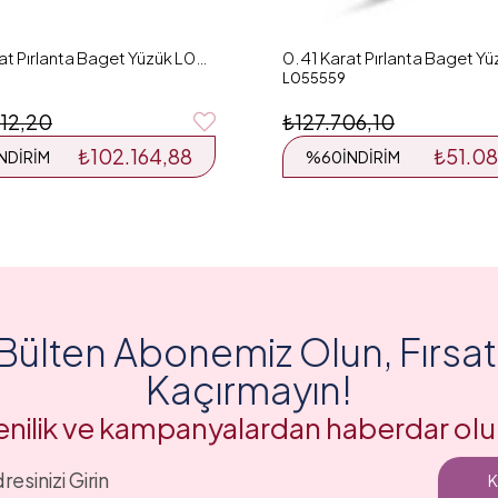
0.55 Karat Pırlanta Baget Yüzük L051634
L055559
12,20
₺127.706,10
₺102.164,88
₺51.0
İNDIRIM
%60
İNDIRIM
Bülten Abonemiz Olun, Fırsatl
Kaçırmayın!
enilik ve kampanyalardan haberdar olu