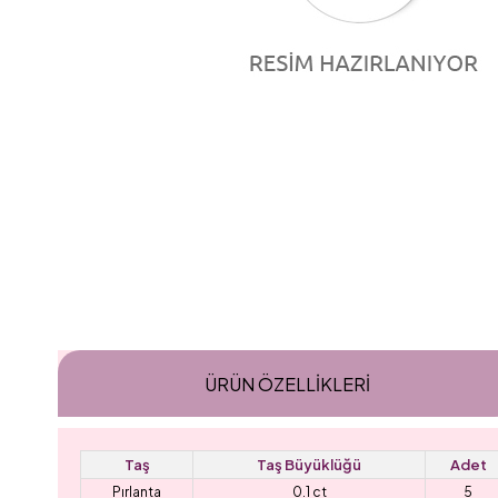
ÜRÜN ÖZELLIKLERI
Taş
Taş Büyüklüğü
Adet
Pırlanta
0.1 ct
5