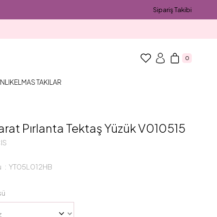
Sipariş Takibi
0
NLIK
ELMAS TAKILAR
arat Pırlanta Tektaş Yüzük V010515
IS
u
YT05L012HB
sü