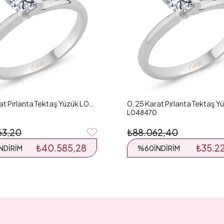
0.26 Karat Pırlanta Tektaş Yüzük L048126
L048470
63,20
₺88.062,40
₺40.585,28
₺35.2
İNDIRIM
%60
İNDIRIM