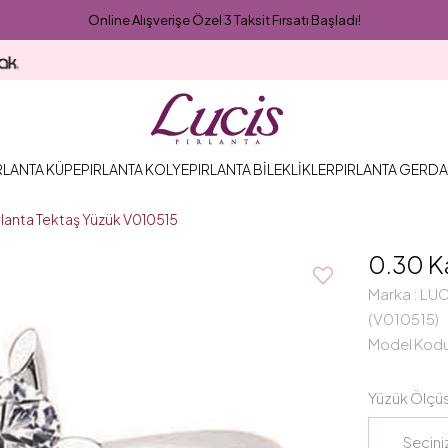
Online Alışverişe Özel 3 Taksit Fırsatı Başladı!
RLANTA KÜPE
PIRLANTA KOLYE
PIRLANTA BİLEKLİKLER
PIRLANTA GERDA
rlanta Tektaş Yüzük V010515
0.30 K
Marka
:
LUC
(V010515)
Model Kod
Yüzük Ölçü