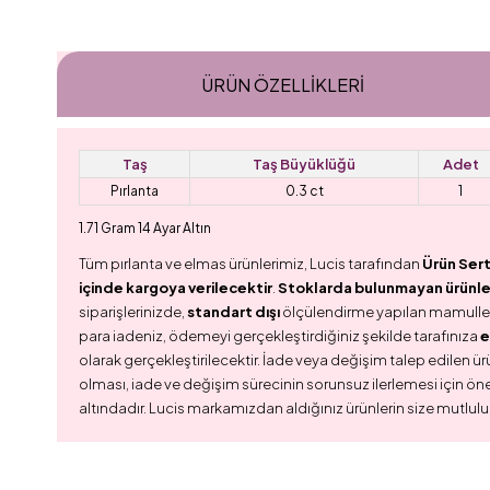
ÜRÜN ÖZELLIKLERI
Taş
Taş Büyüklüğü
Adet
Pırlanta
0.3 ct
1
1.71 Gram 14 Ayar Altın
Tüm pırlanta ve elmas ürünlerimiz, Lucis tarafından
Ürün Sert
içinde kargoya verilecektir
.
Stoklarda bulunmayan ürünler,
siparişlerinizde,
standart dışı
ölçülendirme yapılan mamull
para iadeniz, ödemeyi gerçekleştirdiğiniz şekilde tarafınıza
e
olarak gerçekleştirilecektir. İade veya değişim talep edilen ürü
olması, iade ve değişim sürecinin sorunsuz ilerlemesi için ön
altındadır. Lucis markamızdan aldığınız ürünlerin size mutlulu