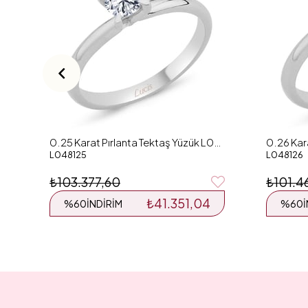
0.25 Karat Pırlanta Tektaş Yüzük L048125
L048125
L048126
₺103.377,60
₺101.4
₺41.351,04
%60
İNDIRIM
%60