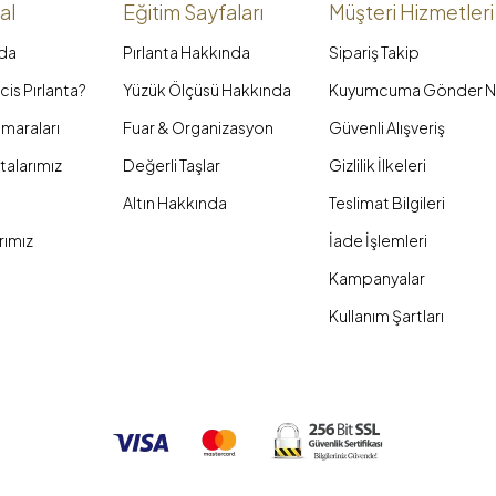
al
Eğitim Sayfaları
Müşteri Hizmetleri
da
Pırlanta Hakkında
Sipariş Takip
is Pırlanta?
Yüzük Ölçüsü Hakkında
Kuyumcuma Gönder N
maraları
Fuar & Organizasyon
Güvenli Alışveriş
talarımız
Değerli Taşlar
Gizlilik İlkeleri
Altın Hakkında
Teslimat Bilgileri
rımız
İade İşlemleri
Kampanyalar
Kullanım Şartları