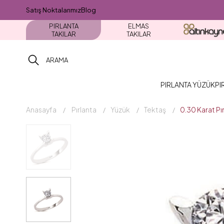
Satış Noktalarımız
Blog
PIRLANTA
ELMAS
TAKILAR
TAKILAR
PIRLANTA YÜZÜK
PI
Anasayfa
Pırlanta
Yüzük
Tektaş
0.30 Karat Pı