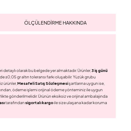
ÖLÇÜLENDİRME HAKKINDA
ri detaylı olarak bu belgede yer almaktadır. Ürünler,
3 iş günü
e ±0,05 gr altın toleransı farkı oluşabilir. Yüzük grubu
z ürünler,
Mesafeli Satış Sözleşmesi
şartlarına uygun ise,
dından, ödeme işlemi orijinal ödeme yönteminiz ile uygun
birlikte gönderilmelidir. Ürünün eksiksiz ve orijinal ambalajında
ası
tarafından
sigortalı kargo
ile size ulaşana kadar koruma