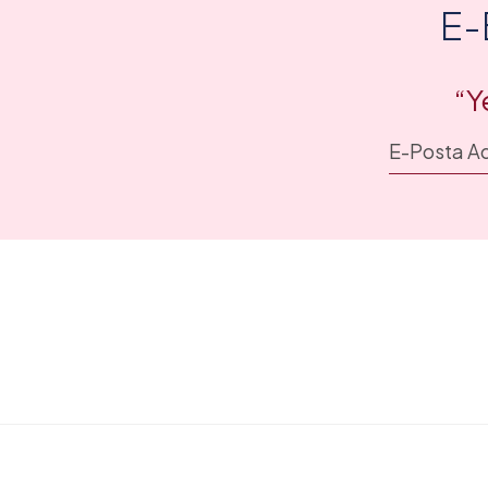
E-
“Y