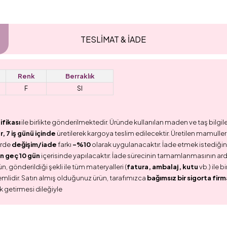
TESLİMAT & İADE
Renk
Berraklık
F
SI
ifikası
ile birlikte gönderilmektedir. Üründe kullanılan maden ve taş bilgile
 7 iş günü içinde
üretilerek kargoya teslim edilecektir. Üretilen mamullerd
erde
değişim/iade
farkı
-%10
olarak uygulanacaktır. İade etmek istediğini
n geç 10 gün
içerisinde yapılacaktır. İade sürecinin tamamlanmasının ar
n, gönderildiği şekli ile tüm materyalleri (
fatura, ambalaj, kutu
vb.) ile 
emlidir. Satın almış olduğunuz ürün, tarafımızca
bağımsız bir sigorta firm
k getirmesi dileğiyle