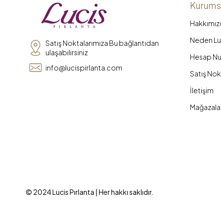
Kurums
Hakkımız
Neden Luc
Satış Noktalarımıza Bu bağlantıdan
ulaşabilirsiniz
Hesap Nu
info@lucispirlanta.com
Satış Nok
İletişim
Mağazala
© 2024 Lucis Pırlanta | Her hakkı saklıdır.