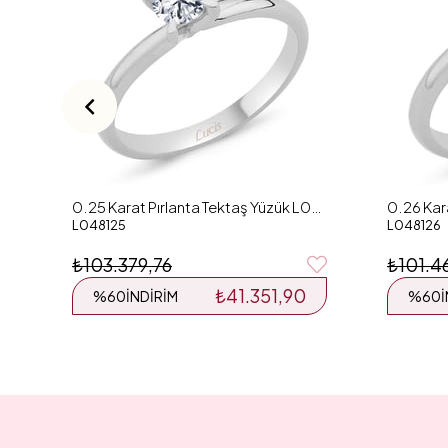
0.25 Karat Pırlanta Tektaş Yüzük L048125
L048125
L048126
₺103.379,76
₺101.4
₺41.351,90
%60
İNDIRIM
%60