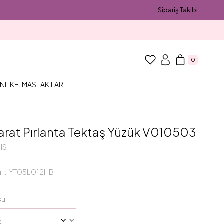
Sipariş Takibi
0
NLIK
ELMAS TAKILAR
arat Pırlanta Tektaş Yüzük V010503
IS
u
YT05L012HB
sü