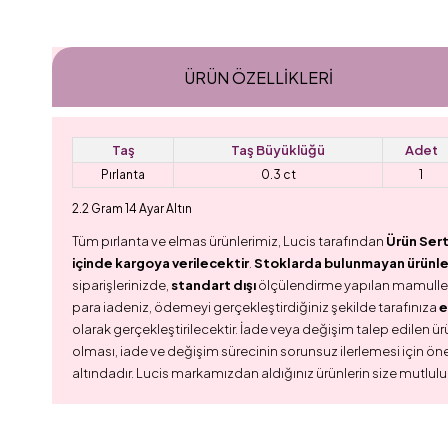
ÜRÜN ÖZELLIKLERI
Taş
Taş Büyüklüğü
Adet
Pırlanta
0.3 ct
1
2.2 Gram 14 Ayar Altın
Tüm pırlanta ve elmas ürünlerimiz, Lucis tarafından
Ürün Sert
içinde kargoya verilecektir
.
Stoklarda bulunmayan ürünler,
siparişlerinizde,
standart dışı
ölçülendirme yapılan mamull
para iadeniz, ödemeyi gerçekleştirdiğiniz şekilde tarafınıza
e
olarak gerçekleştirilecektir. İade veya değişim talep edilen ürü
olması, iade ve değişim sürecinin sorunsuz ilerlemesi için ön
altındadır. Lucis markamızdan aldığınız ürünlerin size mutlulu