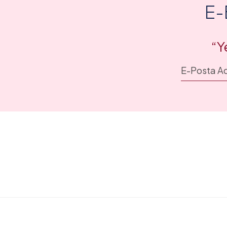
E-
“Y