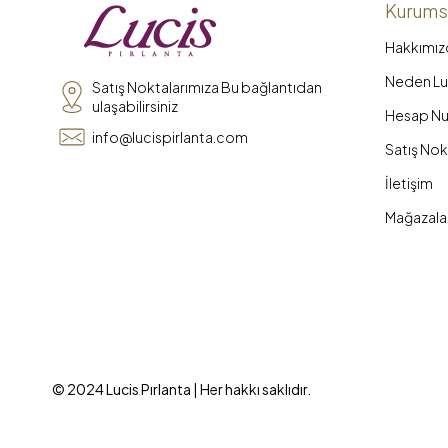
Kurums
Hakkımız
Neden Luc
Satış Noktalarımıza Bu bağlantıdan
ulaşabilirsiniz
Hesap Nu
info@lucispirlanta.com
Satış Nok
İletişim
Mağazala
© 2024 Lucis Pırlanta | Her hakkı saklıdır.