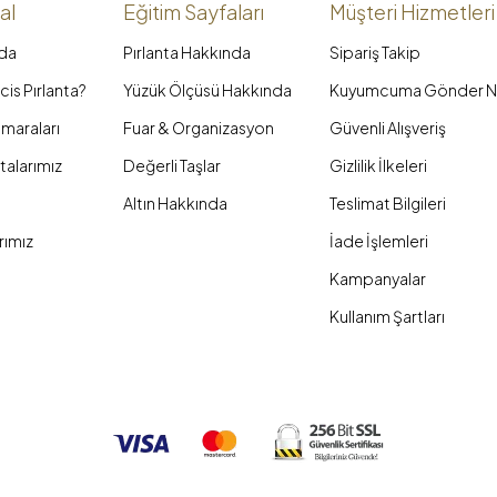
al
Eğitim Sayfaları
Müşteri Hizmetleri
da
Pırlanta Hakkında
Sipariş Takip
is Pırlanta?
Yüzük Ölçüsü Hakkında
Kuyumcuma Gönder N
maraları
Fuar & Organizasyon
Güvenli Alışveriş
talarımız
Değerli Taşlar
Gizlilik İlkeleri
Altın Hakkında
Teslimat Bilgileri
rımız
İade İşlemleri
Kampanyalar
Kullanım Şartları