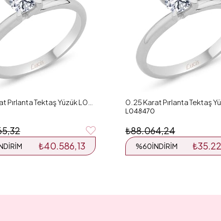
0.26 Karat Pırlanta Tektaş Yüzük L048126
L048470
65,32
₺88.064,24
₺40.586,13
₺35.2
İNDIRIM
%60
İNDIRIM