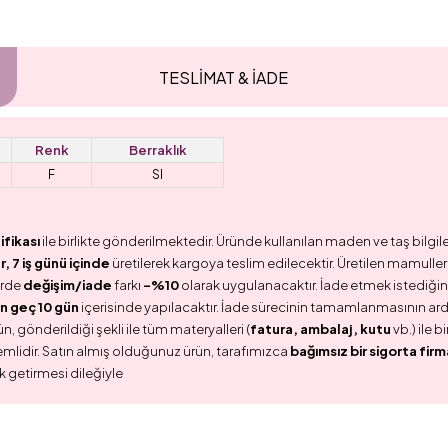
TESLİMAT & İADE
Renk
Berraklık
F
SI
ifikası
ile birlikte gönderilmektedir. Üründe kullanılan maden ve taş bilgile
 7 iş günü içinde
üretilerek kargoya teslim edilecektir. Üretilen mamullerd
erde
değişim/iade
farkı
-%10
olarak uygulanacaktır. İade etmek istediğini
n geç 10 gün
içerisinde yapılacaktır. İade sürecinin tamamlanmasının ar
n, gönderildiği şekli ile tüm materyalleri (
fatura, ambalaj, kutu
vb.) ile 
emlidir. Satın almış olduğunuz ürün, tarafımızca
bağımsız bir sigorta firm
k getirmesi dileğiyle