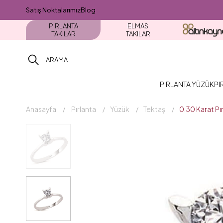
Satış Noktalarımız
Blog
PIRLANTA
ELMAS
TAKILAR
TAKILAR
PIRLANTA YÜZÜK
PI
Anasayfa
Pırlanta
Yüzük
Tektaş
0.30 Karat P