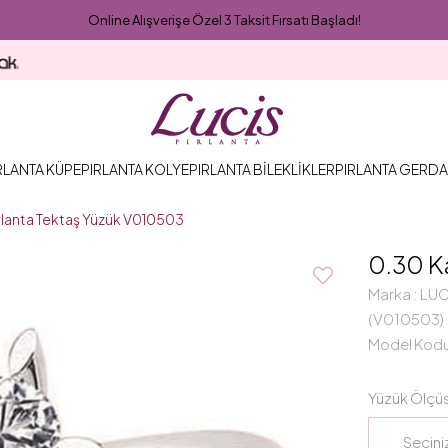
Online Alışverişe Özel 3 Taksit Fırsatı Başladı!
RLANTA KÜPE
PIRLANTA KOLYE
PIRLANTA BİLEKLİKLER
PIRLANTA GERDA
ırlanta Tektaş Yüzük V010503
0.30 K
Marka
:
LUC
(V010503)
Model Kod
Yüzük Ölçü