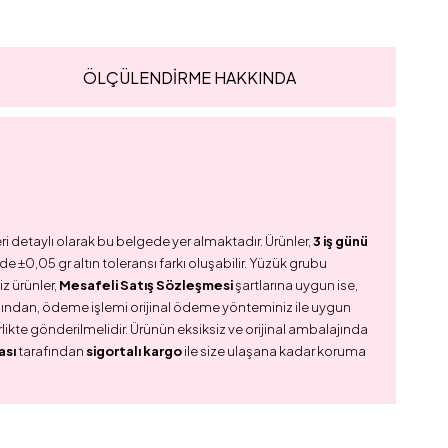
ÖLÇÜLENDİRME HAKKINDA
ri detaylı olarak bu belgede yer almaktadır. Ürünler,
3 iş günü
e ±0,05 gr altın toleransı farkı oluşabilir. Yüzük grubu
z ürünler,
Mesafeli Satış Sözleşmesi
şartlarına uygun ise,
dından, ödeme işlemi orijinal ödeme yönteminiz ile uygun
birlikte gönderilmelidir. Ürünün eksiksiz ve orijinal ambalajında
ası
tarafından
sigortalı kargo
ile size ulaşana kadar koruma