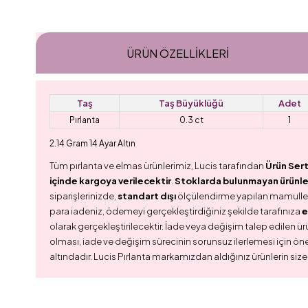
ÜRÜN ÖZELLIKLERI
Taş
Taş Büyüklüğü
Adet
Pırlanta
0.3 ct
1
2.14 Gram 14 Ayar Altın
Tüm pırlanta ve elmas ürünlerimiz, Lucis tarafından
Ürün Sert
içinde kargoya verilecektir
.
Stoklarda bulunmayan ürünler,
siparişlerinizde,
standart dışı
ölçülendirme yapılan mamull
para iadeniz, ödemeyi gerçekleştirdiğiniz şekilde tarafınıza
e
olarak gerçekleştirilecektir. İade veya değişim talep edilen ürü
olması, iade ve değişim sürecinin sorunsuz ilerlemesi için ön
altındadır. Lucis Pırlanta markamızdan aldığınız ürünlerin size