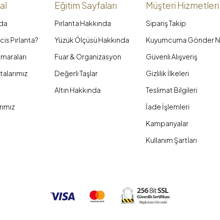
al
Eğitim Sayfaları
Müşteri Hizmetleri
da
Pırlanta Hakkında
Sipariş Takip
is Pırlanta?
Yüzük Ölçüsü Hakkında
Kuyumcuma Gönder N
maraları
Fuar & Organizasyon
Güvenli Alışveriş
talarımız
Değerli Taşlar
Gizlilik İlkeleri
Altın Hakkında
Teslimat Bilgileri
rımız
İade İşlemleri
Kampanyalar
Kullanım Şartları