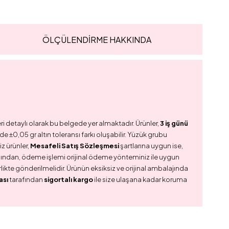
ÖLÇÜLENDİRME HAKKINDA
ri detaylı olarak bu belgede yer almaktadır. Ürünler,
3 iş günü
e ±0,05 gr altın toleransı farkı oluşabilir. Yüzük grubu
z ürünler,
Mesafeli Satış Sözleşmesi
şartlarına uygun ise,
dından, ödeme işlemi orijinal ödeme yönteminiz ile uygun
birlikte gönderilmelidir. Ürünün eksiksiz ve orijinal ambalajında
ası
tarafından
sigortalı kargo
ile size ulaşana kadar koruma