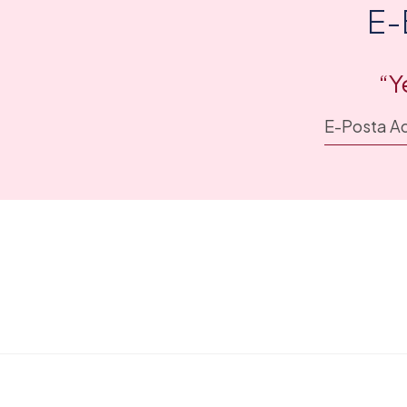
E-
“Y