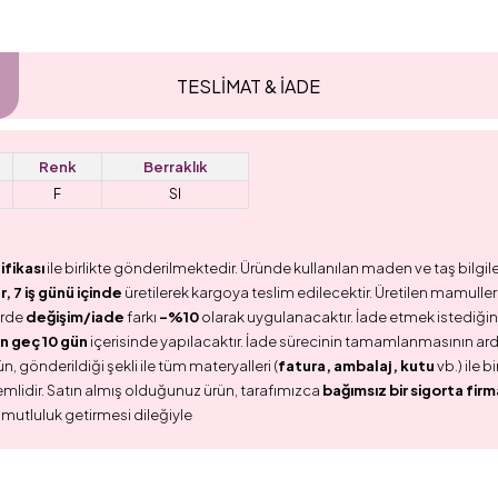
TESLİMAT & İADE
Renk
Berraklık
F
SI
ifikası
ile birlikte gönderilmektedir. Üründe kullanılan maden ve taş bilgile
 7 iş günü içinde
üretilerek kargoya teslim edilecektir. Üretilen mamullerd
erde
değişim/iade
farkı
-%10
olarak uygulanacaktır. İade etmek istediğini
n geç 10 gün
içerisinde yapılacaktır. İade sürecinin tamamlanmasının ar
n, gönderildiği şekli ile tüm materyalleri (
fatura, ambalaj, kutu
vb.) ile 
emlidir. Satın almış olduğunuz ürün, tarafımızca
bağımsız bir sigorta firm
 mutluluk getirmesi dileğiyle