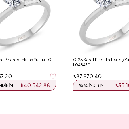
0.26 Karat Pırlanta Tektaş Yüzük L048126
L048470
57,20
₺87.970,40
₺40.542,88
₺35.1
İNDIRIM
%60
İNDIRIM