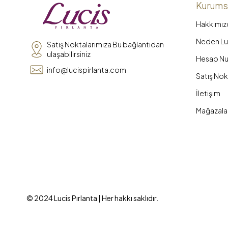
Kurums
Hakkımız
Neden Luc
Satış Noktalarımıza Bu bağlantıdan
ulaşabilirsiniz
Hesap Nu
info@lucispirlanta.com
Satış Nok
İletişim
Mağazala
© 2024 Lucis Pırlanta | Her hakkı saklıdır.