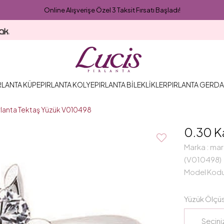
Online Alışverişe Özel 3 Taksit Fırsatı Başladı!
RLANTA KÜPE
PIRLANTA KOLYE
PIRLANTA BİLEKLİKLER
PIRLANTA GERDA
ırlanta Tektaş Yüzük V010498
0.30 K
Marka
:
mar
(V010498)
Model Kod
Yüzük Ölçü