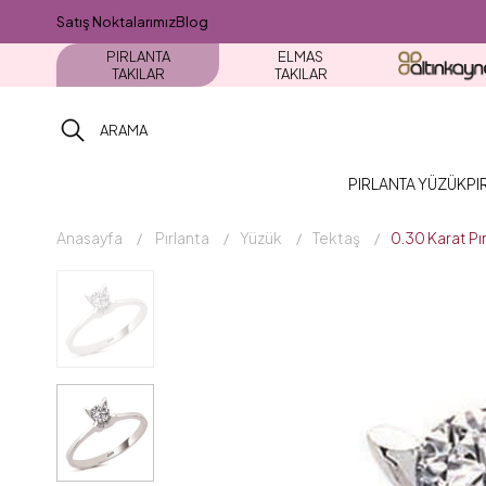
Satış Noktalarımız
Blog
PIRLANTA
ELMAS
TAKILAR
TAKILAR
PIRLANTA YÜZÜK
PI
Anasayfa
Pırlanta
Yüzük
Tektaş
0.30 Karat P