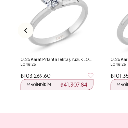
0.25 Karat Pırlanta Tektaş Yüzük L048125
L048125
L048126
₺103.269,60
₺101.3
₺41.307,84
%60
İNDIRIM
%60