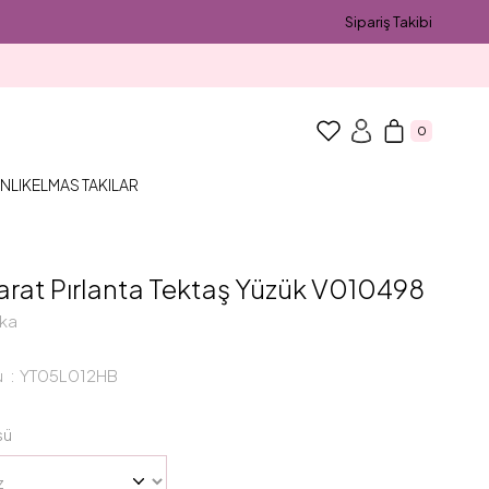
Sipariş Takibi
0
NLIK
ELMAS TAKILAR
arat Pırlanta Tektaş Yüzük V010498
ka
u
YT05L012HB
sü