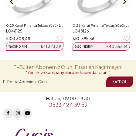
0.25 Karat Pırlanta Tektaş Yüzük L048125
0.26 Karat Pırlanta Tektaş Yüzük L048126
L048125
L048126
₺103.308,48
₺101.395,36
₺41.323,39
₺40.558,14
%60
İNDIRIM
%60
İNDIRIM
E-Bülten Abonemiz Olun, Fırsatları Kaçırmayın!
“Yenilik ve kampanyalardan haberdar olun!”
KAYDOL
Hafta içi 09:00 - 18:30
0533 424 39 59