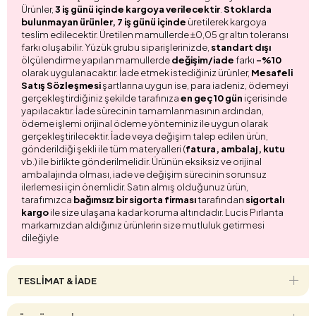
Ürünler,
3 iş günü içinde kargoya verilecektir
.
Stoklarda
bulunmayan ürünler, 7 iş günü içinde
üretilerek kargoya
teslim edilecektir. Üretilen mamullerde ±0,05 gr altın toleransı
farkı oluşabilir. Yüzük grubu siparişlerinizde,
standart dışı
ölçülendirme yapılan mamullerde
değişim/iade
farkı
-%10
olarak uygulanacaktır. İade etmek istediğiniz ürünler,
Mesafeli
Satış Sözleşmesi
şartlarına uygun ise, para iadeniz, ödemeyi
gerçekleştirdiğiniz şekilde tarafınıza
en geç 10 gün
içerisinde
yapılacaktır. İade sürecinin tamamlanmasının ardından,
ödeme işlemi orijinal ödeme yönteminiz ile uygun olarak
gerçekleştirilecektir. İade veya değişim talep edilen ürün,
gönderildiği şekli ile tüm materyalleri (
fatura, ambalaj, kutu
vb.) ile birlikte gönderilmelidir. Ürünün eksiksiz ve orijinal
ambalajında olması, iade ve değişim sürecinin sorunsuz
ilerlemesi için önemlidir. Satın almış olduğunuz ürün,
tarafımızca
bağımsız bir sigorta firması
tarafından
sigortalı
kargo
ile size ulaşana kadar koruma altındadır. Lucis Pırlanta
markamızdan aldığınız ürünlerin size mutluluk getirmesi
dileğiyle
TESLİMAT & İADE