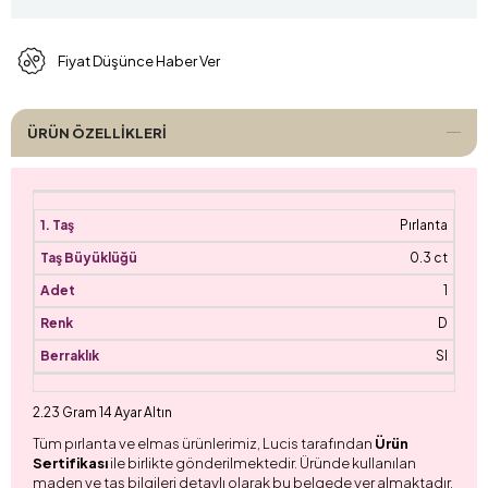
Fiyat Düşünce Haber Ver
ÜRÜN ÖZELLIKLERI
Pırlanta
0.3 ct
1
D
SI
2.23 Gram 14 Ayar Altın
Tüm pırlanta ve elmas ürünlerimiz, Lucis tarafından
Ürün
Sertifikası
ile birlikte gönderilmektedir. Üründe kullanılan
maden ve taş bilgileri detaylı olarak bu belgede yer almaktadır.