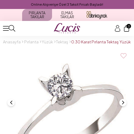
Online Alışverişe Özel 3 Taksit Fırsatı Başladı!
PIRLANTA
ELMAS
TAKILAR
TAKILAR
0
Anasayfa
Pırlanta
Yüzük
Tektaş
0.30 Karat Pırlanta Tektaş Yüzük