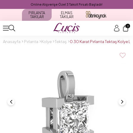
Online Alışverişe Özel 3 Taksit Fırsatı Başladı!
PIRLANTA
ELMAS
TAKILAR
TAKILAR
0
Anasayfa
Pırlanta
Kolye
Tektaş
0.30 Karat Pırlanta Tektaş Kolye 