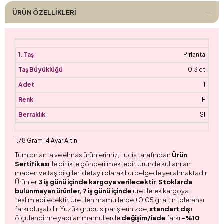
ÜRÜN ÖZELLIKLERI
Pırlanta
0.3 ct
1
F
SI
1.78 Gram 14 Ayar Altın
Tüm pırlanta ve elmas ürünlerimiz, Lucis tarafından
Ürün
Sertifikası
ile birlikte gönderilmektedir. Üründe kullanılan
maden ve taş bilgileri detaylı olarak bu belgede yer almaktadır.
Ürünler,
3 iş günü içinde kargoya verilecektir
.
Stoklarda
bulunmayan ürünler, 7 iş günü içinde
üretilerek kargoya
teslim edilecektir. Üretilen mamullerde ±0,05 gr altın toleransı
farkı oluşabilir. Yüzük grubu siparişlerinizde,
standart dışı
ölçülendirme yapılan mamullerde
değişim/iade
farkı
-%10