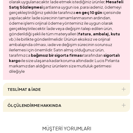
olarak uygulanacaktır. İade etmek istediğiniz ürünler,
Mesafeli
Satış Sözleşmesi
şartlarına uygun ise, para iadeniz, ödemeyi
gerçekleştirdiğiniz şekilde tarafınıza
en geç 10 gün
içerisinde
yapılacaktır. İade sürecinin tamamlanmasının ardından,
ödeme işlemi orijinal ödeme yönteminiz ile uygun olarak
gerçekleştirilecektir. İade veya değişim talep edilen ürün,
gönderildiği şekli ile tüm materyalleri (
fatura, ambalaj, kutu
vb.) ile birlikte gönderilmelidir. Ürünün eksiksiz ve orijinal
ambalajında olması, iade ve değişim sürecinin sorunsuz
ilerlemesi için önemlidir. Satın almış olduğunuz ürün,
tarafımızca
bağımsız bir sigorta firması
tarafından
sigortalı
kargo
ile size ulaşana kadar koruma altındadır. Lucis Pırlanta
markamızdan aldığınız ürünlerin size mutluluk getirmesi
dileğiyle
TESLİMAT & İADE
ÖLÇÜLENDİRME HAKKINDA
MÜŞTERİ YORUMLARI