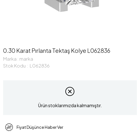
0.30 Karat Pırlanta Tektaş Kolye L062836
Marka
:
marka
Stok Kodu
L062836
Ürün stoklarımızda kalmamıştır.
Fiyat Düşünce Haber Ver