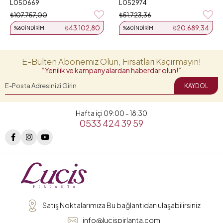
L050669
L052974
₺107.757,00
₺51.723,36
₺43.102,80
₺20.689,34
%60
İNDIRIM
%60
İNDIRIM
E-Bülten Abonemiz Olun, Fırsatları Kaçırmayın!
“Yenilik ve kampanyalardan haberdar olun!”
KAYDOL
Hafta içi 09:00 - 18:30
0533 424 39 59
Satış Noktalarımıza Bu bağlantıdan ulaşabilirsiniz
info@lucispirlanta.com